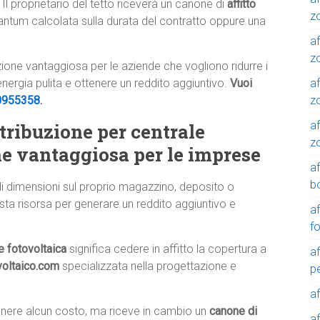
 Il proprietario del tetto riceverà un canone di
affitto
z
tantum calcolata sulla durata del contratto oppure una
af
zo
luzione vantaggiosa per le aziende che vogliono ridurre i
af
 energia pulita e ottenere un reddito aggiuntivo.
Vuoi
z
0955358
.
af
istribuzione per centrale
z
ne vantaggiosa per le imprese
a
b
di dimensioni sul proprio magazzino, deposito o
sta risorsa per generare un reddito aggiuntivo e
a
f
le fotovoltaica
significa cedere in affitto la copertura a
a
voltaico.com
specializzata nella progettazione e
p
a
tenere alcun costo, ma riceve in cambio un
canone di
a