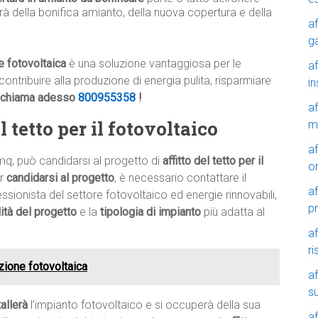
rà della bonifica amianto, della nuova copertura e della
af
g
le fotovoltaica
è una soluzione vantaggiosa per le
af
contribuire alla produzione di energia pulita, risparmiare
in
chiama adesso
800955358
!
af
 tetto per il fotovoltaico
m
af
mq, può candidarsi al progetto di
affitto del tetto per il
o
er
candidarsi al progetto
, è necessario contattare il
af
ssionista del settore fotovoltaico ed energie rinnovabili,
p
ilità del progetto
e la
tipologia di impianto
più adatta al
af
r
azione fotovoltaica
af
su
tallerà
l’impianto fotovoltaico e si occuperà della sua
af