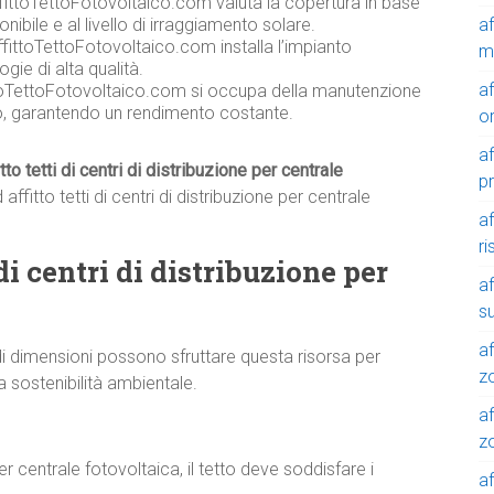
ffittoTettoFotovoltaico.com valuta la copertura in base
a
onibile e al livello di irraggiamento solare.
fittoTettoFotovoltaico.com installa l’impianto
m
gie di alta qualità.
a
toTettoFotovoltaico.com si occupa della manutenzione
co, garantendo un rendimento costante.
o
a
tto tetti di centri di distribuzione per centrale
p
ffitto tetti di centri di distribuzione per centrale
a
r
i di centri di distribuzione per
a
su
af
i dimensioni possono sfruttare questa risorsa per
z
a sostenibilità ambientale.
af
zo
 per centrale fotovoltaica, il tetto deve soddisfare i
af