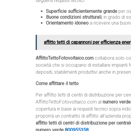
seguenti requisiti tecnici:
Superficie sufficientemente grande
per os
Buone condizioni strutturali
, in grado di s
Orientamento idoneo
a ricevere una buona
affitto tetti di capannoni per efficienza ene
AffittoTettoFotovoltaico.com
collabora solo con
società che si occupano di installare impianti fo
depositi, stabilimenti produttivi anche in prese
Come affittare il tetto
Per affitto tetti di centri di distribuzione per 
AffittoTettoFotovoltaico.com al
numero verd
copertura in base ai requisiti tecnici sopra ind
proporrà un contratto di affitto all’azienda prop
affitto tetti di centri di distribuzione per centr
numero verde
800955358
.