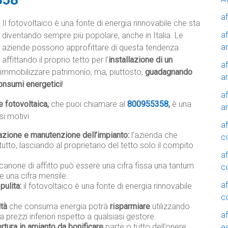
af
Il fotovoltaico è una fonte di energia rinnovabile che sta
af
diventando sempre più popolare, anche in Italia. Le
a
aziende possono approfittare di questa tendenza
affittando il proprio tetto per l’
installazione di un
af
immobilizzare patrimonio, ma, piuttosto,
guadagnando
a
onsumi energetici
!
af
le fotovoltaica,
che puoi chiamare al
800955358
,
è una
a
i motivi:
af
lazione e manutenzione dell’impianto:
l’azienda che
c
tutto, lasciando al proprietario del tetto solo il compito
af
 canone di affitto può essere una cifra fissa una tantum
c
e una cifra mensile.
af
pulita:
il fotovoltaico è una fonte di energia rinnovabile
c
ità
che consuma energia potrà
risparmiare
utilizzando
af
a prezzi inferiori rispetto a qualsiasi gestore.
rtura in amianto da bonificare
parte o tutto dell’onere
e