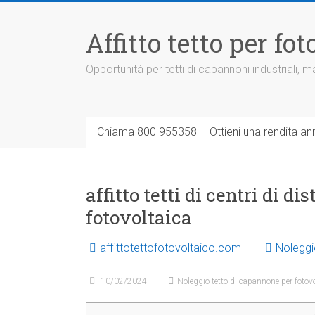
Vai
al
Affitto tetto per f
contenuto
Opportunità per tetti di capannoni industriali,
Chiama 800 955358 – Ottieni una rendita ann
affitto tetti di centri di d
fotovoltaica
affittotettofotovoltaico.com
Noleggi
10/02/2024
Noleggio tetto di capannone per fotov