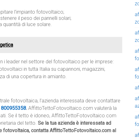
z
pitare l’impianto fotovoltaico;
af
ostenere il peso dei pannelli solari;
z
 quantità di luce solare.
af
z
rgetica
af
f
 i leader nel settore del fotovoltaico per le imprese:
tovoltaici in tutta Italia su capannoni, magazzini,
af
nza di una copertura in amianto.
f
af
af
centrale fotovoltaica, l’azienda interessata deve contattare
a
e
800955358
.
AffittoTettoFotovoltaico.com valuterà la
icati. Se il tetto è idoneo, AffittoTettoFotovoltaico.com
a
rietaria del tetto.
Se la tua azienda è interessata ad
f
ale fotovoltaica, contatta AffittoTettoFotovoltaico.com al
a