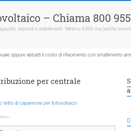
otovoltaico – Chiama 800 95
 magazzini, depositi e stabilimenti · Minimo 4.000 mq (anche somm
uale oppure abbatti il costo di rifacimento con smaltimento am
istribuzione per centrale
S
a
o tetto di capannone per fotovoltaico
oltaico