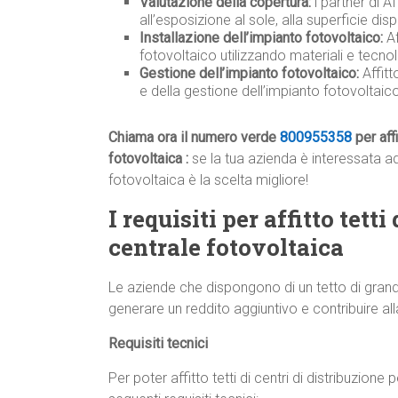
Valutazione della copertura:
i partner di A
all’esposizione al sole, alla superficie disp
Installazione dell’impianto fotovoltaico:
Af
fotovoltaico utilizzando materiali e tecnolo
Gestione dell’impianto fotovoltaico:
Affit
e della gestione dell’impianto fotovoltai
Chiama ora il numero verde
800955358
per affi
fotovoltaica :
se la tua azienda è interessata ad a
fotovoltaica è la scelta migliore!
I requisiti per affitto tett
centrale fotovoltaica
Le aziende che dispongono di un tetto di grand
generare un reddito aggiuntivo e contribuire all
Requisiti tecnici
Per poter affitto tetti di centri di distribuzione