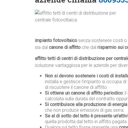
impianto fotovoltaico
senza sostenere costi o 
sia dal
canone di affitto
che dal
risparmio sui c
affitto tetti di centri di distribuzione per centra
soluzione vantaggiosa per le aziende per divers
Non si devono sostenere i costi di instal
installa e gestisce l’impianto si occupa di 
di riscuotere il canone di affitto.
Si ottiene un canone di affitto periodico:
il
calcolata sulla durata del contratto oppur
Si contribuisce alla produzione di energia 
che non produce emissioni di gas serra.
Se al di sotto del tetto è presente un’attiv
quella prodotta dal tetto in affitto pagata 
Qualora sul tetto fosse presente una
cope