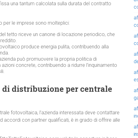
fissa una tantum calcolata sulla durata del contratto
c
a
ico per le imprese sono molteplici:
c
 del tetto riceve un canone di locazione periodico, che
a
reddito.
c
ovoltaico produce energia pulita, contribuendo alla
enda.
a
azienda può promuovere la propria politica di
de
n azioni concrete, contribuendo a ridurre l’inquinamento
li.
a
e
i di distribuzione per centrale
a
g
a
centrale fotovoltaica, l’azienda interessata deve contattare
in
ccordi con partner qualificati, è in grado di offrire alle
a
in