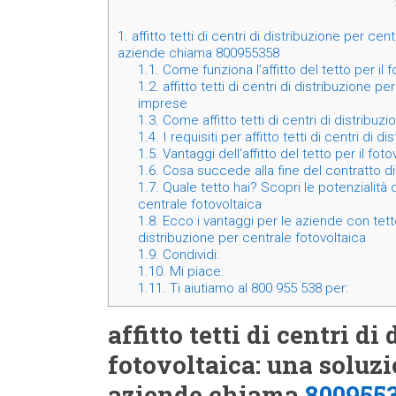
1.
affitto tetti di centri di distribuzione per ce
aziende chiama 800955358
1.1.
Come funziona l’affitto del tetto per il 
1.2.
affitto tetti di centri di distribuzione 
imprese
1.3.
Come affitto tetti di centri di distribuz
1.4.
I requisiti per affitto tetti di centri di 
1.5.
Vantaggi dell’affitto del tetto per il fot
1.6.
Cosa succede alla fine del contratto di 
1.7.
Quale tetto hai? Scopri le potenzialità de
centrale fotovoltaica
1.8.
Ecco i vantaggi per le aziende con tetto i
distribuzione per centrale fotovoltaica
1.9.
Condividi:
1.10.
Mi piace:
1.11.
Ti aiutiamo al 800 955 538 per:
affitto tetti di centri d
fotovoltaica: una soluz
aziende chiama
800955