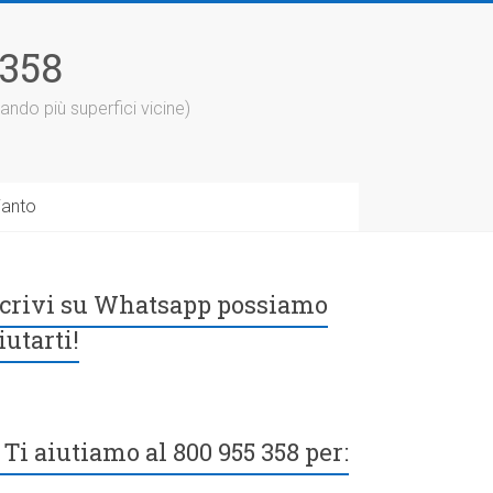
5358
ando più superfici vicine)
ianto
crivi su Whatsapp possiamo
iutarti!
Ti aiutiamo al 800 955 358 per: