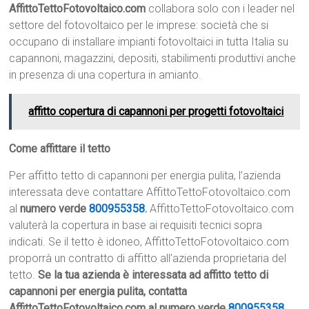
AffittoTettoFotovoltaico.com
collabora solo con i leader nel
settore del fotovoltaico per le imprese: società che si
occupano di installare impianti fotovoltaici in tutta Italia su
capannoni, magazzini, depositi, stabilimenti produttivi anche
in presenza di una copertura in amianto.
affitto copertura di capannoni per progetti fotovoltaici
Come affittare il tetto
Per affitto tetto di capannoni per energia pulita, l’azienda
interessata deve contattare AffittoTettoFotovoltaico.com
al
numero verde
800955358
.
AffittoTettoFotovoltaico.com
valuterà la copertura in base ai requisiti tecnici sopra
indicati. Se il tetto è idoneo, AffittoTettoFotovoltaico.com
proporrà un contratto di affitto all’azienda proprietaria del
tetto.
Se la tua azienda è interessata ad affitto tetto di
capannoni per energia pulita, contatta
AffittoTettoFotovoltaico.com al numero verde
800955358
.