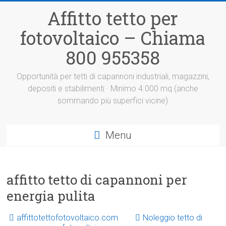
Vai
Affitto tetto per
al
contenuto
fotovoltaico – Chiama
800 955358
Opportunità per tetti di capannoni industriali, magazzini,
depositi e stabilimenti · Minimo 4.000 mq (anche
sommando più superfici vicine)
Menu
affitto tetto di capannoni per
energia pulita
affittotettofotovoltaico.com
Noleggio tetto di