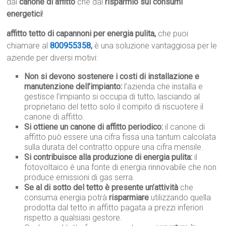
dal
canone di affitto
che dal
risparmio sui consumi
energetici
!
affitto tetto di capannoni per energia pulita,
che puoi
chiamare al
800955358
,
è una soluzione vantaggiosa per le
aziende per diversi motivi:
Non si devono sostenere i costi di installazione e
manutenzione dell’impianto:
l’azienda che installa e
gestisce l’impianto si occupa di tutto, lasciando al
proprietario del tetto solo il compito di riscuotere il
canone di affitto.
Si ottiene un canone di affitto periodico:
il canone di
affitto può essere una cifra fissa una tantum calcolata
sulla durata del contratto oppure una cifra mensile.
Si contribuisce alla produzione di energia pulita:
il
fotovoltaico è una fonte di energia rinnovabile che non
produce emissioni di gas serra.
Se al di sotto del tetto è presente un’attività
che
consuma energia potrà
risparmiare
utilizzando quella
prodotta dal tetto in affitto pagata a prezzi inferiori
rispetto a qualsiasi gestore.