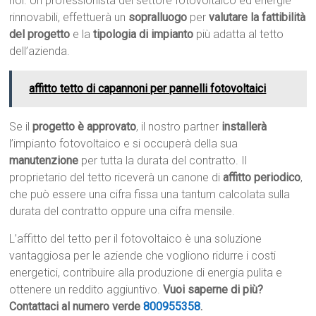
noi. Un professionista del settore fotovoltaico ed energie
rinnovabili, effettuerà un
sopralluogo
per
valutare la fattibilità
del progetto
e la
tipologia di impianto
più adatta al tetto
dell’azienda.
affitto tetto di capannoni per pannelli fotovoltaici
Se il
progetto è approvato
, il nostro partner
installerà
l’impianto fotovoltaico e si occuperà della sua
manutenzione
per tutta la durata del contratto. Il
proprietario del tetto riceverà un canone di
affitto periodico
,
che può essere una cifra fissa una tantum calcolata sulla
durata del contratto oppure una cifra mensile.
L’affitto del tetto per il fotovoltaico è una soluzione
vantaggiosa per le aziende che vogliono ridurre i costi
energetici, contribuire alla produzione di energia pulita e
ottenere un reddito aggiuntivo.
Vuoi saperne di più?
Contattaci al numero verde
800955358
.