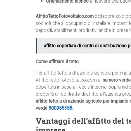
Orientamento idoneo
a ricevere una buona
AffittoTettoFotovoltaico.com
collabora solo con
società che si occupano di installare impianti fo
depositi, stabilimenti produttivi anche in prese
affitto copertura di centri di distribuzione 
Come affittare il tetto
Per affitto tettoia di aziende agricole per impi
AffittoTettoFotovoltaico.com al
numero verd
copertura in base ai requisiti tecnici sopra ind
proporrà un contratto di affitto all’azienda prop
affitto tettoia di aziende agricole per impianto
verde
800955358
.
Vantaggi dell’affitto del te
imprese