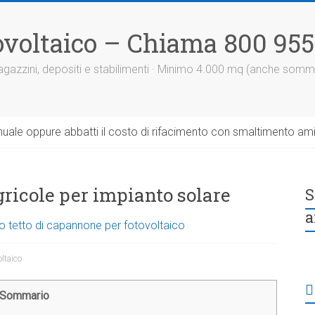
otovoltaico – Chiama 800 95
 magazzini, depositi e stabilimenti · Minimo 4.000 mq (anche somm
uale oppure abbatti il costo di rifacimento con smaltimento am
agricole per impianto solare
S
a
o tetto di capannone per fotovoltaico
oltaico
Sommario