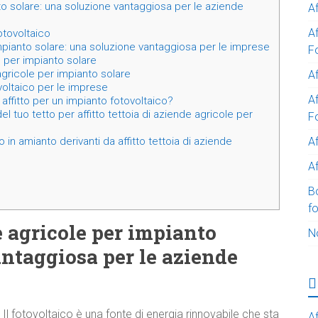
nto solare: una soluzione vantaggiosa per le aziende
A
A
fotovoltaico
impianto solare: una soluzione vantaggiosa per le imprese
F
e per impianto solare
 agricole per impianto solare
Af
ovoltaico per le imprese
Af
affitto per un impianto fotovoltaico?
el tuo tetto per affitto tettoia di aziende agricole per
F
A
in amianto derivanti da affitto tettoia di aziende
Af
B
f
de agricole per impianto
N
antaggiosa per le aziende
Il fotovoltaico è una fonte di energia rinnovabile che sta
Af