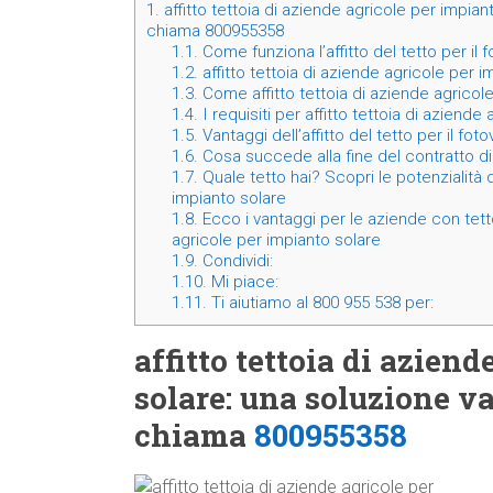
1.
affitto tettoia di aziende agricole per impia
chiama 800955358
1.1.
Come funziona l’affitto del tetto per il 
1.2.
affitto tettoia di aziende agricole per 
1.3.
Come affitto tettoia di aziende agricol
1.4.
I requisiti per affitto tettoia di aziende
1.5.
Vantaggi dell’affitto del tetto per il fot
1.6.
Cosa succede alla fine del contratto di 
1.7.
Quale tetto hai? Scopri le potenzialità d
impianto solare
1.8.
Ecco i vantaggi per le aziende con tetto 
agricole per impianto solare
1.9.
Condividi:
1.10.
Mi piace:
1.11.
Ti aiutiamo al 800 955 538 per:
affitto tettoia di azien
solare: una soluzione v
chiama
800955358