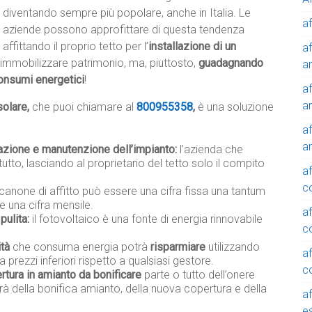
diventando sempre più popolare, anche in Italia. Le
af
aziende possono approfittare di questa tendenza
affittando il proprio tetto per l’
installazione di un
af
immobilizzare patrimonio, ma, piuttosto,
guadagnando
a
onsumi energetici
!
af
a
solare,
che puoi chiamare al
800955358
,
è una soluzione
af
a
lazione e manutenzione dell’impianto:
l’azienda che
tutto, lasciando al proprietario del tetto solo il compito
af
c
 canone di affitto può essere una cifra fissa una tantum
e una cifra mensile.
af
pulita:
il fotovoltaico è una fonte di energia rinnovabile
c
ità
che consuma energia potrà
risparmiare
utilizzando
af
a prezzi inferiori rispetto a qualsiasi gestore.
c
rtura in amianto da bonificare
parte o tutto dell’onere
rà della bonifica amianto, della nuova copertura e della
af
e