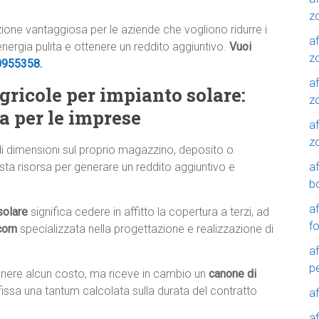
z
luzione vantaggiosa per le aziende che vogliono ridurre i
af
 energia pulita e ottenere un reddito aggiuntivo.
Vuoi
zo
0955358
.
af
agricole per impianto solare:
z
a per le imprese
af
z
di dimensioni sul proprio magazzino, deposito o
a
sta risorsa per generare un reddito aggiuntivo e
b
a
solare
significa cedere in affitto la copertura a terzi, ad
f
.com
specializzata nella progettazione e realizzazione di
a
p
tenere alcun costo, ma riceve in cambio un
canone di
fissa una tantum calcolata sulla durata del contratto
a
a