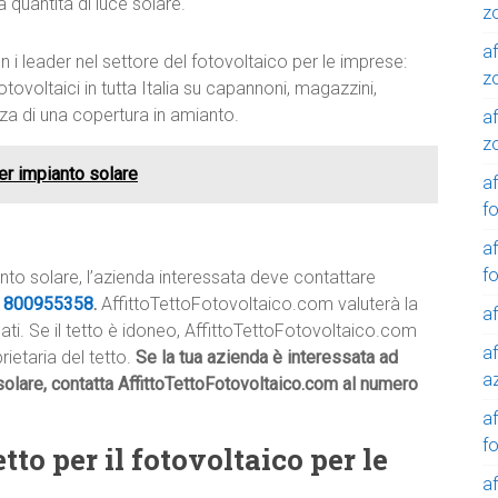
 quantità di luce solare.
z
af
 i leader nel settore del fotovoltaico per le imprese:
z
tovoltaici in tutta Italia su capannoni, magazzini,
nza di una copertura in amianto.
af
z
per impianto solare
af
f
af
f
anto solare, l’azienda interessata deve contattare
e
800955358
.
AffittoTettoFotovoltaico.com valuterà la
af
icati. Se il tetto è idoneo, AffittoTettoFotovoltaico.com
af
rietaria del tetto.
Se la tua azienda è interessata ad
a
 solare, contatta AffittoTettoFotovoltaico.com al numero
a
f
tto per il fotovoltaico per le
a