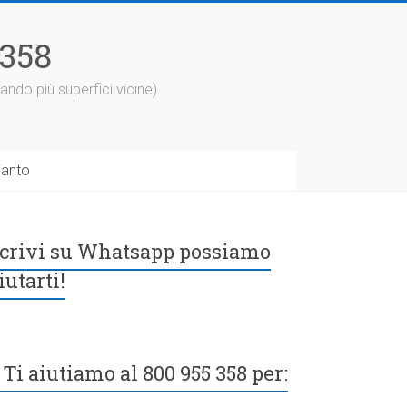
5358
ando più superfici vicine)
ianto
crivi su Whatsapp possiamo
iutarti!
Ti aiutiamo al 800 955 358 per: