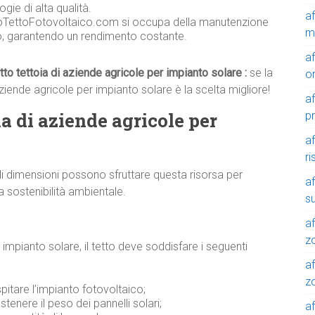
gie di alta qualità.
a
toTettoFotovoltaico.com si occupa della manutenzione
m
co, garantendo un rendimento costante.
a
itto tettoia di aziende agricole per impianto solare :
se la
o
aziende agricole per impianto solare è la scelta migliore!
a
oia di aziende agricole per
p
a
r
i dimensioni possono sfruttare questa risorsa per
a
a sostenibilità ambientale.
su
af
z
 impianto solare, il tetto deve soddisfare i seguenti
af
zo
pitare l’impianto fotovoltaico;
ostenere il peso dei pannelli solari;
af