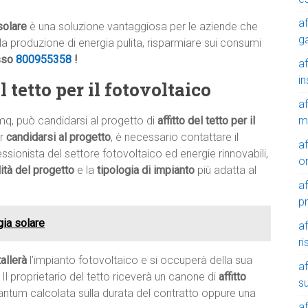
af
solare
è una soluzione vantaggiosa per le aziende che
g
alla produzione di energia pulita, risparmiare sui consumi
sso
800955358
!
af
in
 tetto per il fotovoltaico
af
m
mq, può candidarsi al progetto di
affitto del tetto per il
er
candidarsi al progetto
, è necessario contattare il
af
ssionista del settore fotovoltaico ed energie rinnovabili,
o
ilità del progetto
e la
tipologia di impianto
più adatta al
af
p
gia solare
af
r
tallerà
l’impianto fotovoltaico e si occuperà della sua
af
 Il proprietario del tetto riceverà un canone di
affitto
su
tantum calcolata sulla durata del contratto oppure una
af