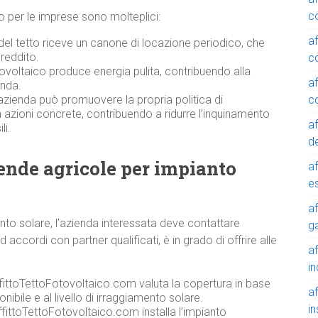
c
ico per le imprese sono molteplici:
a
 del tetto riceve un canone di locazione periodico, che
reddito.
c
ovoltaico produce energia pulita, contribuendo alla
a
enda.
c
azienda può promuovere la propria politica di
n azioni concrete, contribuendo a ridurre l’inquinamento
a
li.
de
iende agricole per impianto
a
e
a
anto solare, l’azienda interessata deve contattare
g
ccordi con partner qualificati, è in grado di offrire alle
a
in
ffittoTettoFotovoltaico.com valuta la copertura in base
a
onibile e al livello di irraggiamento solare.
in
fittoTettoFotovoltaico.com installa l’impianto