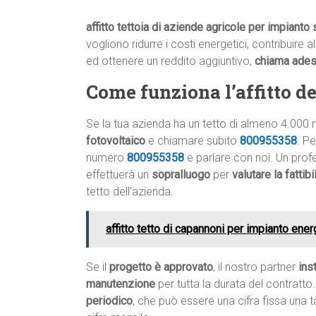
affitto tettoia di aziende agricole per impianto 
vogliono ridurre i costi energetici, contribuire 
ed ottenere un reddito aggiuntivo,
chiama ade
Come funziona l’affitto del
Se la tua azienda ha un tetto di almeno 4.000 
fotovoltaico
e chiamare subito
800955358
. P
numero
800955358
e parlare con noi. Un profe
effettuerà un
sopralluogo
per
valutare la fattib
tetto dell’azienda.
affitto tetto di capannoni per impianto ener
Se il
progetto è approvato
, il nostro partner
ins
manutenzione
per tutta la durata del contratto.
periodico
, che può essere una cifra fissa una 