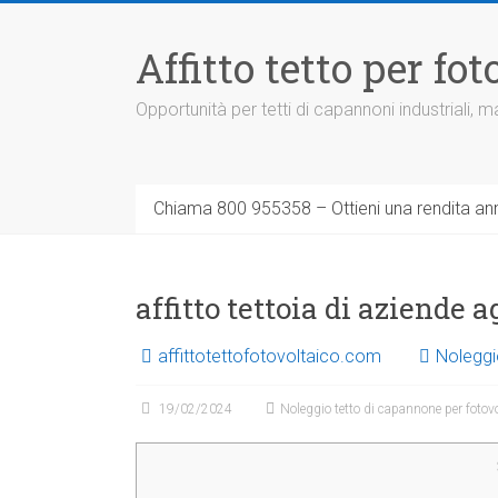
Vai
al
Affitto tetto per f
contenuto
Opportunità per tetti di capannoni industriali,
Chiama 800 955358 – Ottieni una rendita ann
affitto tettoia di aziende 
affittotettofotovoltaico.com
Noleggi
19/02/2024
Noleggio tetto di capannone per fotov