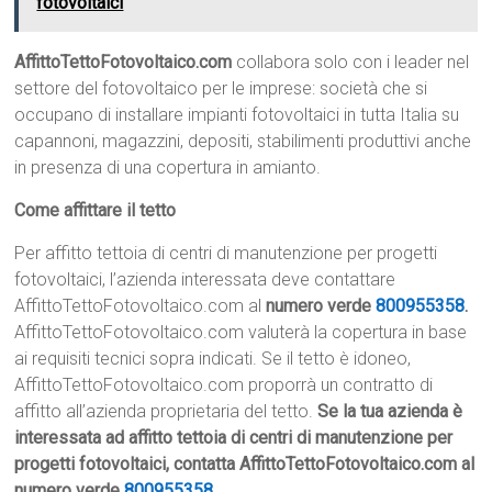
fotovoltaici
AffittoTettoFotovoltaico.com
collabora solo con i leader nel
settore del fotovoltaico per le imprese: società che si
occupano di installare impianti fotovoltaici in tutta Italia su
capannoni, magazzini, depositi, stabilimenti produttivi anche
in presenza di una copertura in amianto.
Come affittare il tetto
Per affitto tettoia di centri di manutenzione per progetti
fotovoltaici, l’azienda interessata deve contattare
AffittoTettoFotovoltaico.com al
numero verde
800955358
.
AffittoTettoFotovoltaico.com valuterà la copertura in base
ai requisiti tecnici sopra indicati. Se il tetto è idoneo,
AffittoTettoFotovoltaico.com proporrà un contratto di
affitto all’azienda proprietaria del tetto.
Se la tua azienda è
interessata ad affitto tettoia di centri di manutenzione per
progetti fotovoltaici, contatta AffittoTettoFotovoltaico.com al
numero verde
800955358
.