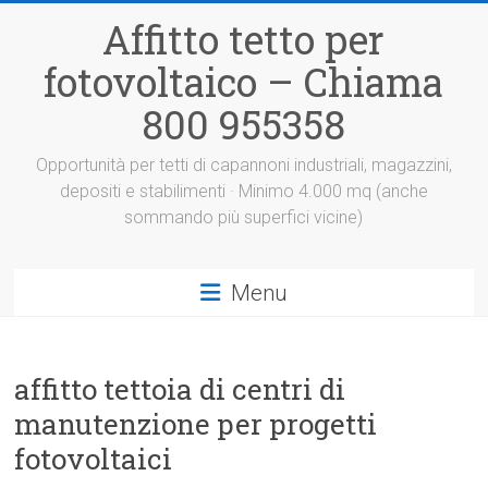
Vai
Affitto tetto per
al
contenuto
fotovoltaico – Chiama
800 955358
Opportunità per tetti di capannoni industriali, magazzini,
depositi e stabilimenti · Minimo 4.000 mq (anche
sommando più superfici vicine)
Menu
affitto tettoia di centri di
manutenzione per progetti
fotovoltaici