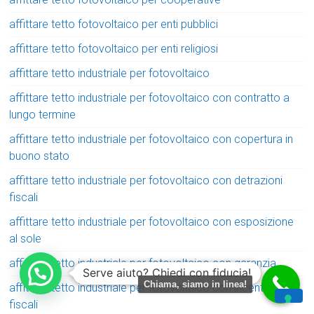
affittare tetto fotovoltaico per enti pubblici
affittare tetto fotovoltaico per enti religiosi
affittare tetto industriale per fotovoltaico
affittare tetto industriale per fotovoltaico con contratto a
lungo termine
affittare tetto industriale per fotovoltaico con copertura in
buono stato
affittare tetto industriale per fotovoltaico con detrazioni
fiscali
affittare tetto industriale per fotovoltaico con esposizione
al sole
affittare tetto industriale per fotovoltaico con garanzia
Serve aiuto? Chiedi con fiducia!
Chiama, siamo in linea!
affittare tetto industriale per fotovoltaico con incentivi
fiscali