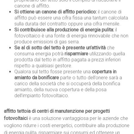
canone di affitto.
Si ottiene un canone di affitto periodico:
il canone di
affitto può essere una cifra fissa una tantum calcolata
sulla durata del contratto oppure una cifra mensile.
Si contribuisce alla produzione di energia pulita:
il
fotovoltaico è una fonte di energia rinnovabile che non
produce emissioni di gas serra.
Se al di sotto del tetto è presente un’attività
che
consuma energia potrà
risparmiare
utilizzando quella
prodotta dal tetto in affitto pagata a prezzi inferiori
rispetto a qualsiasi gestore.
Qualora sul tetto fosse presente una
copertura in
amianto da bonificare
parte o tutto dell’onere sarà a
carico della società che si occuperà della bonifica
amianto, della nuova copertura e della posa
dell’impianto fotovoltaico.
affitto tettoia di centri di manutenzione per progetti
fotovoltaici
è una soluzione vantaggiosa per le aziende che
vogliono ridurre i costi energetici, contribuire alla produzione
di energia pulita, risparmiare sui consumi ed ottenere un