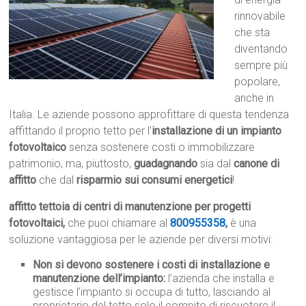
rinnovabile
che sta
diventando
sempre più
popolare,
anche in
Italia. Le aziende possono approfittare di questa tendenza
affittando il proprio tetto per l’
installazione di un impianto
fotovoltaico
senza sostenere costi o immobilizzare
patrimonio, ma, piuttosto,
guadagnando
sia dal
canone di
affitto
che dal
risparmio sui consumi energetici
!
affitto tettoia di centri di manutenzione per progetti
fotovoltaici,
che puoi chiamare al
800955358
,
è una
soluzione vantaggiosa per le aziende per diversi motivi:
Non si devono sostenere i costi di installazione e
manutenzione dell’impianto:
l’azienda che installa e
gestisce l’impianto si occupa di tutto, lasciando al
proprietario del tetto solo il compito di riscuotere il