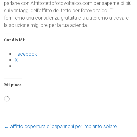
parlane con Affittotettofotovoltaico.com per saperne di più
sui vantaggi dell’affitto del tetto per fotovoltaico. Ti
forniremo una consulenza gratuita e ti aiuteremo a trovare
la soluzione migliore per la tua azienda.
Condividi:
Facebook
X
Mi piace:
Caricamento
in
corso…
←
affitto copertura di capannoni per impianto solare