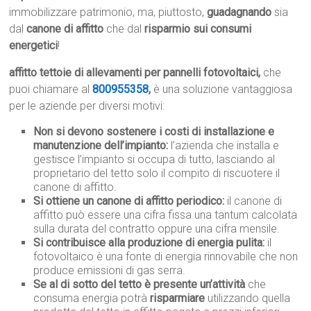
immobilizzare patrimonio, ma, piuttosto,
guadagnando
sia
dal
canone di affitto
che dal
risparmio sui consumi
energetici
!
affitto tettoie di allevamenti per pannelli fotovoltaici,
che
puoi chiamare al
800955358
,
è una soluzione vantaggiosa
per le aziende per diversi motivi:
Non si devono sostenere i costi di installazione e
manutenzione dell’impianto:
l’azienda che installa e
gestisce l’impianto si occupa di tutto, lasciando al
proprietario del tetto solo il compito di riscuotere il
canone di affitto.
Si ottiene un canone di affitto periodico:
il canone di
affitto può essere una cifra fissa una tantum calcolata
sulla durata del contratto oppure una cifra mensile.
Si contribuisce alla produzione di energia pulita:
il
fotovoltaico è una fonte di energia rinnovabile che non
produce emissioni di gas serra.
Se al di sotto del tetto è presente un’attività
che
consuma energia potrà
risparmiare
utilizzando quella