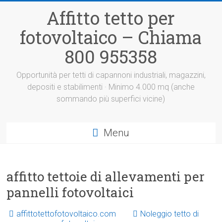
Vai
Affitto tetto per
al
contenuto
fotovoltaico – Chiama
800 955358
Opportunità per tetti di capannoni industriali, magazzini,
depositi e stabilimenti · Minimo 4.000 mq (anche
sommando più superfici vicine)
Menu
affitto tettoie di allevamenti per
pannelli fotovoltaici
affittotettofotovoltaico.com
Noleggio tetto di