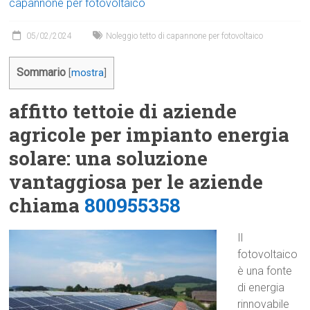
capannone per fotovoltaico
05/02/2024
Noleggio tetto di capannone per fotovoltaico
Sommario
[
mostra
]
affitto tettoie di aziende
agricole per impianto energia
solare: una soluzione
vantaggiosa per le aziende
chiama
800955358
Il
fotovoltaico
è una fonte
di energia
rinnovabile