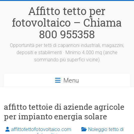
Vai
Affitto tetto per
al
contenuto
fotovoltaico – Chiama
800 955358
Opportunità per tetti di capannoni industriali, magazzini,
depositi e stabilimenti · Minimo 4.000 mq (anche
sommando più superfici vicine)
Menu
affitto tettoie di aziende agricole
per impianto energia solare
affittotettofotovoltaico.com
Noleggio tetto di