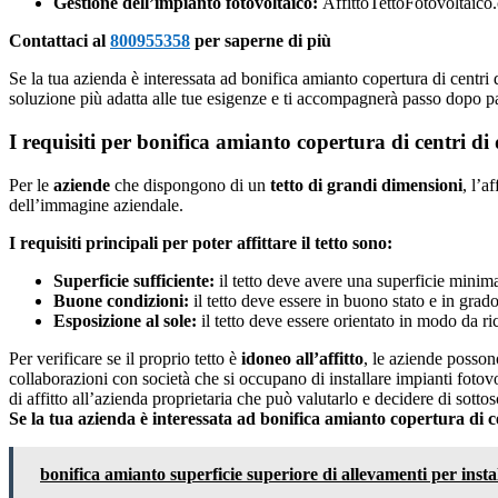
Gestione dell’impianto fotovoltaico:
AffittoTettoFotovoltaico.
Contattaci al
800955358
per saperne di più
Se la tua azienda è interessata ad bonifica amianto copertura di centri 
soluzione più adatta alle tue esigenze e ti accompagnerà passo dopo pas
I requisiti per bonifica amianto copertura di centri di
Per le
aziende
che dispongono di un
tetto di grandi dimensioni
, l’a
dell’immagine aziendale.
I requisiti principali per poter affittare il tetto sono:
Superficie sufficiente:
il tetto deve avere una superficie minim
Buone condizioni:
il tetto deve essere in buono stato e in grado
Esposizione al sole:
il tetto deve essere orientato in modo da ri
Per verificare se il proprio tetto è
idoneo all’affitto
, le aziende posson
collaborazioni con società che si occupano di installare impianti fotovolt
di affitto all’azienda proprietaria che può valutarlo e decidere di sottosc
Se la tua azienda è interessata ad bonifica amianto copertura di 
bonifica amianto superficie superiore di allevamenti per insta