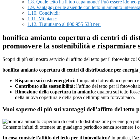
1.8.
Quale tetto ha il tuo capannone? Può essere idoneo per
1.9.
Vantaggi per le aziende con tetto in amianto interess
1.10.
Condividi:
1.11.
Mi piace:
1.12.
Ti aiutiamo al 800 955 538 per:
bonifica amianto copertura di centri di dis
promuovere la sostenibilità e risparmiare su
Scopri di più sul nostro servizio di affitto del tetto per il fotovoltaico!
bonifica amianto copertura di centri di distribuzione per energia 
Risparmi sui costi energetici:
l’impianto fotovoltaico genera
e
Contributo alla sostenibilità:
l’affitto del tetto per il fotovol
Rimozione della copertura in amianto
: qualora sul tetto fos
della nuova copertura e della posa dell’impianto fotovoltaico.
Vuoi saperne di più sui vantaggi dell’affitto del tetto
Consente infatti di ottenere un guadagno periodico senza sostenere i c
In cosa consiste l’affitto del tetto per il fotovoltaico?
In pratica, l’az