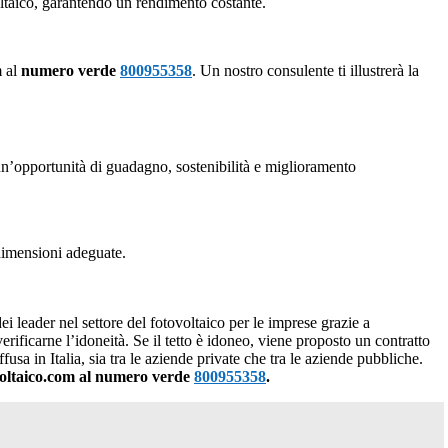
ltaico, garantendo un rendimento costante.
m al
numero verde
800955358
. Un nostro consulente ti illustrerà la
 un’opportunità di guadagno, sostenibilità e miglioramento
 dimensioni adeguate.
i leader nel settore del fotovoltaico per le imprese grazie a
verificarne l’idoneità. Se il tetto è idoneo, viene proposto un contratto
ffusa in Italia, sia tra le aziende private che tra le aziende pubbliche.
tovoltaico.com al numero verde
800955358
.