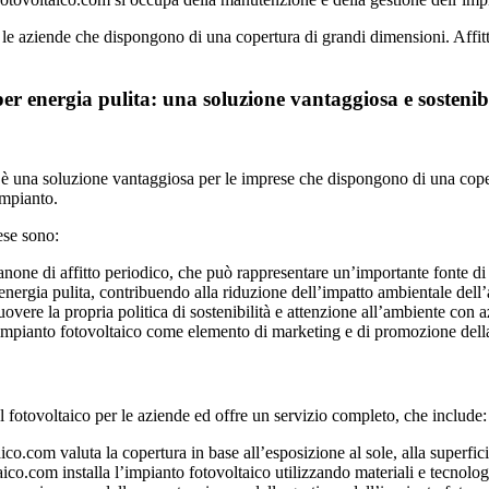
le aziende che dispongono di una copertura di grandi dimensioni. Affi
per energia pulita: una soluzione vantaggiosa e sosteni
ta è una soluzione vantaggiosa per le imprese che dispongono di una cop
impianto.
rese sono:
canone di affitto periodico, che può rappresentare un’importante fonte di
nergia pulita, contribuendo alla riduzione dell’impatto ambientale dell
vere la propria politica di sostenibilità e attenzione all’ambiente con 
 un impianto fotovoltaico come elemento di marketing e di promozione del
l fotovoltaico per le aziende ed offre un servizio completo, che include:
ico.com valuta la copertura in base all’esposizione al sole, alla superfici
co.com installa l’impianto fotovoltaico utilizzando materiali e tecnologie