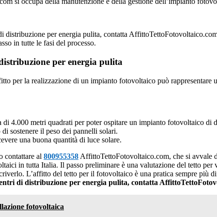
com si occupa della manutenzione e della gestione dell’impianto fotovo
di distribuzione per energia pulita, contatta AffittoTettoFotovoltaico.co
so in tutte le fasi del processo.
 distribuzione per energia pulita
ffitto per la realizzazione di un impianto fotovoltaico può rappresentare
a di 4.000 metri quadrati per poter ospitare un impianto fotovoltaico di
 di sostenere il peso dei pannelli solari.
cevere una buona quantità di luce solare.
o contattare al
800955358
AffittoTettoFotovoltaico.com, che si avvale de
aici in tutta Italia. Il passo preliminare è una valutazione del tetto per 
riverlo. L’affitto del tetto per il fotovoltaico è una pratica sempre più di
centri di distribuzione per energia pulita, contatta AffittoTettoFo
llazione fotovoltaica