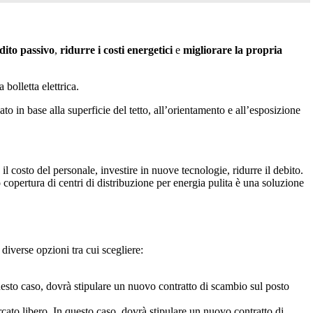
dito passivo
,
ridurre i costi energetici
e
migliorare la propria
bolletta elettrica.
o in base alla superficie del tetto, all’orientamento e all’esposizione
 il costo del personale, investire in nuove tecnologie, ridurre il debito.
 copertura di centri di distribuzione per energia pulita è una soluzione
a diverse opzioni tra cui scegliere:
 questo caso, dovrà stipulare un nuovo contratto di scambio sul posto
ercato libero. In questo caso, dovrà stipulare un nuovo contratto di