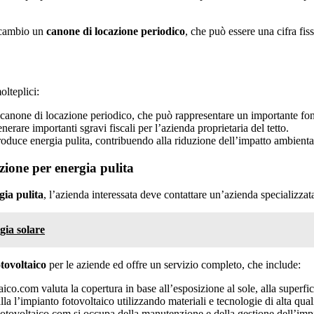
 cambio un
canone di locazione periodico
, che può essere una cifra fis
olteplici:
n canone di locazione periodico, che può rappresentare un importante fon
erare importanti sgravi fiscali per l’azienda proprietaria del tetto.
oduce energia pulita, contribuendo alla riduzione dell’impatto ambienta
zione per energia pulita
gia pulita
, l’azienda interessata deve contattare un’azienda specializza
gia solare
otovoltaico
per le aziende ed offre un servizio completo, che include:
aico.com valuta la copertura in base all’esposizione al sole, alla superfic
alla l’impianto fotovoltaico utilizzando materiali e tecnologie di alta qual
oFotovoltaico.com si occupa della manutenzione e della gestione dell’im