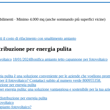
 stabilimenti · Minimo 4.000 mq (anche sommando più superfici vicine)
i il costo di rifacimento con smaltimento amianto
tribuzione per energia pulita
voltaico
18/01/2024
Bonifica amianto tetto capannone per fotovoltaico
ia pulita è una soluzione conveniente per le aziende che vogliono promuo
o per il fotovoltaico? Contattaci subito al numero verde 800955358.
zione per energia pulita
 per energia pulita: una soluzione vantaggiosa e sostenibile per la tua
distribuzione per energia pulita
tovoltaico
mpianto fotovoltaico?