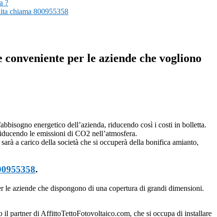
a ?
pulita chiama 800955358
e conveniente per le aziende che vogliono
 fabbisogno energetico dell’azienda, riducendo così i costi in bolletta.
riducendo le emissioni di CO2 nell’atmosfera.
 sarà a carico della società che si occuperà della bonifica amianto,
00955358
.
r le aziende che dispongono di una copertura di grandi dimensioni.
io il partner di AffittoTettoFotovoltaico.com, che si occupa di installare