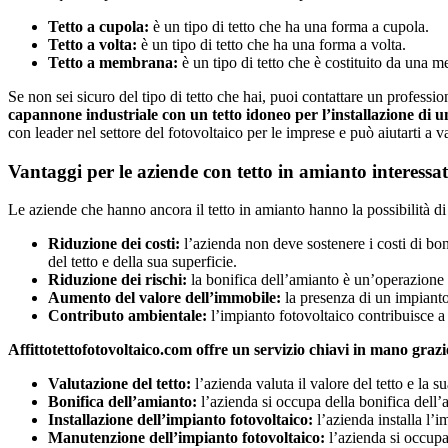
Tetto a cupola:
è un tipo di tetto che ha una forma a cupola.
Tetto a volta:
è un tipo di tetto che ha una forma a volta.
Tetto a membrana:
è un tipo di tetto che è costituito da una 
Se non sei sicuro del tipo di tetto che hai, puoi contattare un professi
capannone industriale con un tetto idoneo per l’installazione di 
con leader nel settore del fotovoltaico per le imprese e può aiutarti a va
Vantaggi per le aziende con tetto in amianto interessa
Le aziende che hanno ancora il tetto in amianto hanno la possibilità di 
Riduzione dei costi:
l’azienda non deve sostenere i costi di boni
del tetto e della sua superficie.
Riduzione dei rischi:
la bonifica dell’amianto è un’operazione c
Aumento del valore dell’immobile:
la presenza di un impianto
Contributo ambientale:
l’impianto fotovoltaico contribuisce a 
Affittotettofotovoltaico.com offre un servizio chiavi in mano gra
Valutazione del tetto:
l’azienda valuta il valore del tetto e la s
Bonifica dell’amianto:
l’azienda si occupa della bonifica dell
Installazione dell’impianto fotovoltaico:
l’azienda installa l’i
Manutenzione dell’impianto fotovoltaico:
l’azienda si occupa 