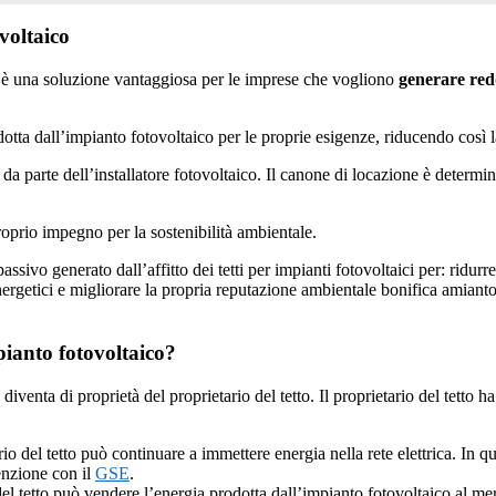
ovoltaico
ta è una soluzione vantaggiosa per le imprese che vogliono
generare red
tta dall’impianto fotovoltaico per le proprie esigenze, riducendo così la 
parte dell’installatore fotovoltaico. Il canone di locazione è determinat
oprio impegno per la sostenibilità ambientale.
ssivo generato dall’affitto dei tetti per impianti fotovoltaici per: ridurre
nergetici e migliorare la propria reputazione ambientale bonifica amianto
mpianto fotovoltaico?
diventa di proprietà del proprietario del tetto. Il proprietario del tetto h
rio del tetto può continuare a immettere energia nella rete elettrica. In
venzione con il
GSE
.
o del tetto può vendere l’energia prodotta dall’impianto fotovoltaico al m