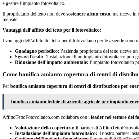
e gestire l’impianto fotovoltaico.
Il proprietario del tetto non deve
sostenere alcun costo
, ma riceve in
mensile.
Vantaggi dell’affitto del tetto per il fotovoltaico:
I vantaggi dell’affitto del tetto per il fotovoltaico per le aziende sono m
Guadagno periodico:
l’azienda proprietaria del tetto riceve u
Sgravi fiscali:
l’installazione di un impianto fotovoltaico può gen
Riduzione dell’impatto ambientale:
l’impianto fotovoltaico pr
Come bonifica amianto copertura di centri di distribu
Per
bonifica amianto copertura di centri di distribuzione per ener
bonifica amianto tettoie di aziende agricole per impianto ener
AffittoTettoFotovoltaico.com collabora con i
leader nel settore del f
Valutazione della copertura:
il partner di AffittoTettoFotovolt
Installazione dell’impianto fotovoltaico:
il nostro partner inst
Gestione dell’impianto fotovoltaico:
il partner di AffittoTett