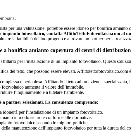
membrana.
onista per una valutazione: potrebbe essere idoneo per bonifica amianto co
un impianto fotovoltaico, contatta AffittoTettoFotovoltaico.com al
lutare la fattibilità del tuo progetto e a trovare un partner per la realizz
te a bonifica amianto copertura di centri di distribuzi
affittarlo per l’installazione di un impianto fotovoltaico. Questa soluzi
fica del tetto, che possono essere elevati. Affittotettofotovoltaico.com è
omplessa e pericolosa. Affittando il tetto ad un’azienda specializzata, l’
 fotovoltaico aumenta il valore dell’immobile.
ridurre l’inquinamento e a tutelare l’ambiente.
zie a partner selezionati. La consulenza comprende:
ua idoneità per l’installazione di un impianto fotovoltaico.
’amianto in modo sicuro e conforme alle normative.
mpianto fotovoltaico secondo le migliori pratiche.
della manutenzione dell’impianto fotovoltaico per tutta la durata del co