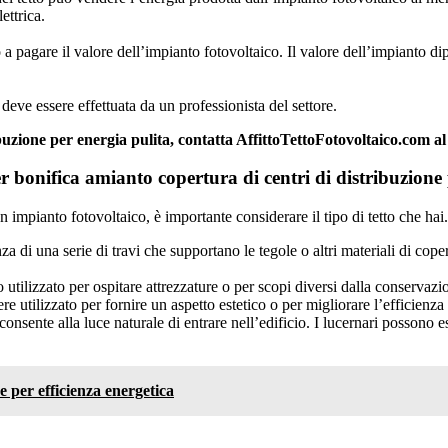
ettrica.
 a pagare il valore dell’impianto fotovoltaico. Il valore dell’impianto dipe
deve essere effettuata da un professionista del settore.
ibuzione per energia pulita, contatta AffittoTettoFotovoltaico.com
 bonifica amianto copertura di centri di distribuzione 
 impianto fotovoltaico, è importante considerare il tipo di tetto che hai. I
nza di una serie di travi che supportano le tegole o altri materiali di cop
 utilizzato per ospitare attrezzature o per scopi diversi dalla conservazi
e utilizzato per fornire un aspetto estetico o per migliorare l’efficienza
onsente alla luce naturale di entrare nell’edificio. I lucernari possono es
e per efficienza energetica