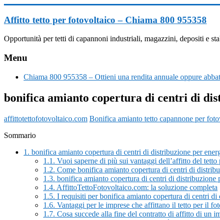
Vai
al
Affitto tetto per fotovoltaico – Chiama 800 955358
contenuto
Opportunità per tetti di capannoni industriali, magazzini, depositi e
Menu
Chiama 800 955358 – Ottieni una rendita annuale oppure abbatt
bonifica amianto copertura di centri di dis
affittotettofotovoltaico.com
Bonifica amianto tetto capannone per foto
Sommario
1.
bonifica amianto copertura di centri di distribuzione per energ
1.1.
Vuoi saperne di più sui vantaggi dell’affitto del tett
1.2.
Come bonifica amianto copertura di centri di distribu
1.3.
bonifica amianto copertura di centri di distribuzione
1.4.
AffittoTettoFotovoltaico.com: la soluzione completa
1.5.
I requisiti per bonifica amianto copertura di centri di 
1.6.
Vantaggi per le imprese che affittano il tetto per il fo
1.7.
Cosa succede alla fine del contratto di affitto di un i