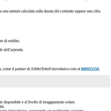
sa una tantum calcolata sulla durata del contratto oppure una cifra
te di reddito.
le dell’azienda.
ta, come il partner di AffittoTettoFotovoltaico.com al
800955358
.
ie disponibile e al livello di irraggiamento solare.
ità.
pianto fotovoltaico, garantendo un rendimento costante.