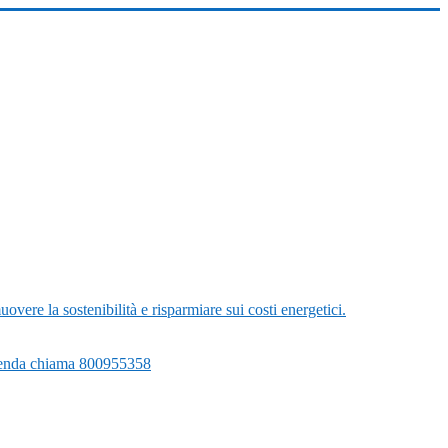
vere la sostenibilità e risparmiare sui costi energetici.
 azienda chiama 800955358