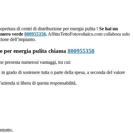
pertura di centri di distribuzione per energia pulita !
Se hai un
 numero verde
800955358
.
AffittoTettoFotovoltaico.com collabora solo
azione dell’impianto.
one per energia pulita chiama
800955358
one presenta numerosi vantaggi, tra cui:
 in grado di sostenere tutta o parte della spesa, a seconda del valore
azienda si libera di questa responsabilità.
ntratto.