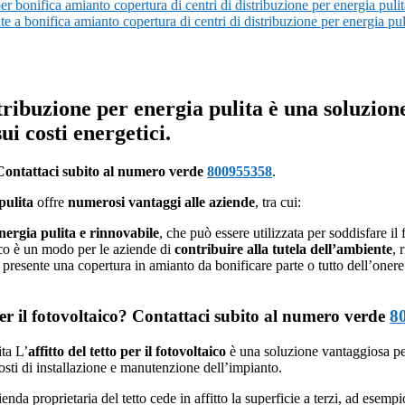
 bonifica amianto copertura di centri di distribuzione per energia pulit
ate a bonifica amianto copertura di centri di distribuzione per energia 
tribuzione per energia pulita è una soluzion
i costi energetici.
Contattaci subito al numero verde
800955358
.
pulita
offre
numerosi vantaggi alle aziende
, tra cui:
nergia pulita e rinnovabile
, che può essere utilizzata per soddisfare il
taico è un modo per le aziende di
contribuire alla tutela dell’ambiente
, 
se presente una copertura in amianto da bonificare parte o tutto dell’onere
 per il fotovoltaico? Contattaci subito al numero verde
8
L’
affitto del tetto per il fotovoltaico
è una soluzione vantaggiosa pe
osti di installazione e manutenzione dell’impianto.
ienda proprietaria del tetto cede in affitto la superficie a terzi, ad esemp