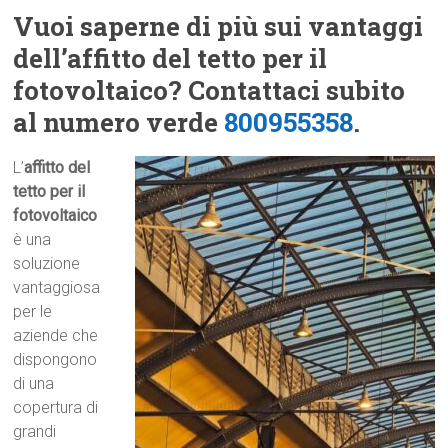
Vuoi saperne di più sui vantaggi
dell’affitto del tetto per il
fotovoltaico? Contattaci subito
al numero verde
800955358
.
L’
affitto del
tetto per il
fotovoltaico
è una
soluzione
vantaggiosa
per le
aziende che
dispongono
di una
copertura di
grandi