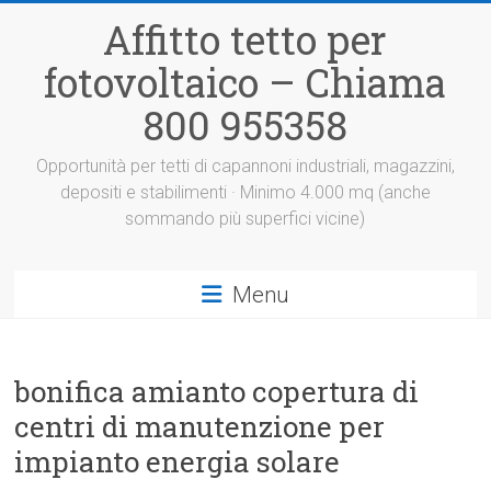
Vai
Affitto tetto per
al
contenuto
fotovoltaico – Chiama
800 955358
Opportunità per tetti di capannoni industriali, magazzini,
depositi e stabilimenti · Minimo 4.000 mq (anche
sommando più superfici vicine)
Menu
bonifica amianto copertura di
centri di manutenzione per
impianto energia solare