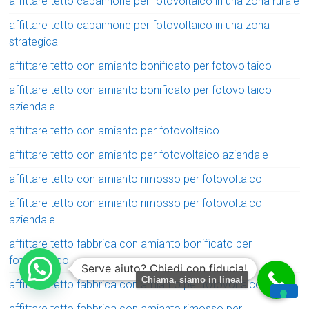
affittare tetto capannone per fotovoltaico in una zona rurale
affittare tetto capannone per fotovoltaico in una zona
strategica
affittare tetto con amianto bonificato per fotovoltaico
affittare tetto con amianto bonificato per fotovoltaico
aziendale
affittare tetto con amianto per fotovoltaico
affittare tetto con amianto per fotovoltaico aziendale
affittare tetto con amianto rimosso per fotovoltaico
affittare tetto con amianto rimosso per fotovoltaico
aziendale
affittare tetto fabbrica con amianto bonificato per
fotovoltaico
Serve aiuto? Chiedi con fiducia!
Chiama, siamo in linea!
affittare tetto fabbrica con amianto per fotovoltaico
affittare tetto fabbrica con amianto rimosso per