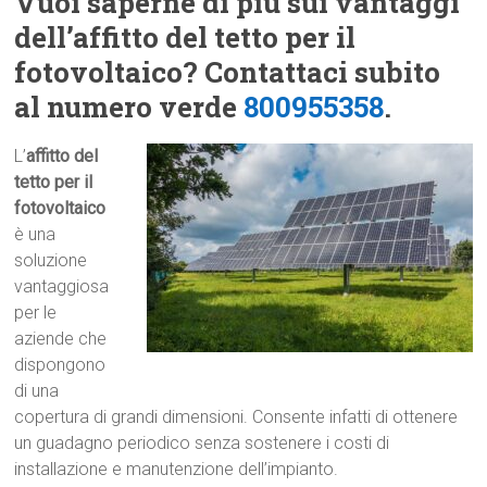
Vuoi saperne di più sui vantaggi
dell’affitto del tetto per il
fotovoltaico? Contattaci subito
al numero verde
800955358
.
L’
affitto del
tetto per il
fotovoltaico
è una
soluzione
vantaggiosa
per le
aziende che
dispongono
di una
copertura di grandi dimensioni. Consente infatti di ottenere
un guadagno periodico senza sostenere i costi di
installazione e manutenzione dell’impianto.