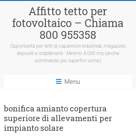
Vai
Affitto tetto per
al
contenuto
fotovoltaico – Chiama
800 955358
Opportunità per tetti di capannoni industriali, magazzini,
depositi e stabilimenti · Minimo 4.000 mq (anche
sommando più superfici vicine)
Menu
bonifica amianto copertura
superiore di allevamenti per
impianto solare