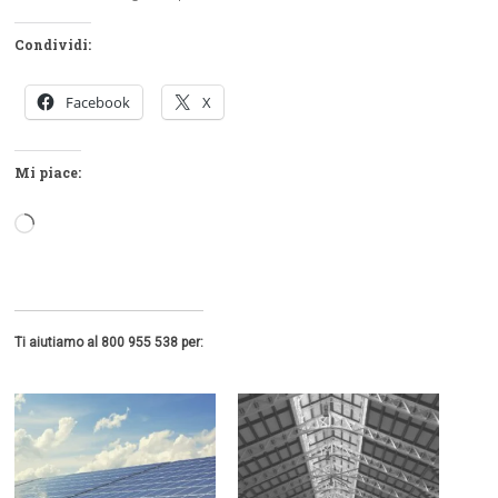
Condividi:
Facebook
X
Mi piace:
Caricamento
in
corso…
Ti aiutiamo al 800 955 538 per: