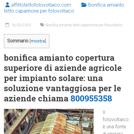
affittotettofotovoltaico.com
Bonifica amianto
tetto capannone per fotovoltaico
18/02/2024
Bonifica amianto tetto capannone per fotovoltaico
Sommario
[
mostra
]
bonifica amianto copertura
superiore di aziende agricole
per impianto solare: una
soluzione vantaggiosa per le
aziende chiama
800955358
Il
fotovoltaico
è una fonte
di energia