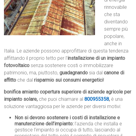
rinnovabile
che sta
diventando
sempre più
popolare,
anche in
Italia. Le aziende possono approfittare di questa tendenza
affittando il proprio tetto per l’
installazione di un impianto
fotovoltaico
senza sostenere costi o immobilizzare
patrimonio, ma, piuttosto,
guadagnando
sia dal
canone di
affitto
che dal
risparmio sui consumi energetici
!
bonifica amianto copertura superiore di aziende agricole per
impianto solare,
che puoi chiamare al
800955358
,
è una
soluzione vantaggiosa per le aziende per diversi motivi:
Non si devono sostenere i costi di installazione e
manutenzione dell’impianto:
l’azienda che installa e
gestisce l’impianto si occupa di tutto, lasciando al
proprietario del tetto solo il compito di riscuotere il