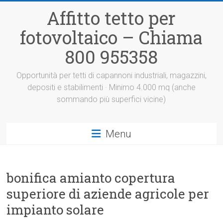
Vai
Affitto tetto per
al
contenuto
fotovoltaico – Chiama
800 955358
Opportunità per tetti di capannoni industriali, magazzini,
depositi e stabilimenti · Minimo 4.000 mq (anche
sommando più superfici vicine)
Menu
bonifica amianto copertura
superiore di aziende agricole per
impianto solare