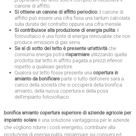
canone di affitto.
Si ottiene un canone di affitto periodico:
il canone di
affitto può essere una cifra fissa una tantum calcolata
sulla durata del contratto oppure una cifra mensile.
Si contribuisce alla produzione di energia pulita:
il
fotovoltaico è una fonte di energia rinnovabile che non
produce emissioni di gas serra.
Se al di sotto del tetto è presente un’attività
che
consuma energia potrà
risparmiare
utilizzando quella
prodotta dal tetto in affitto pagata a prezzi inferiori
rispetto a qualsiasi gestore.
Qualora sul tetto fosse presente una
copertura in
amianto da bonificare
parte o tutto dell’onere sarà a
carico della società che si occuperà della bonifica
amianto, della nuova copertura e della posa
dell’impianto fotovoltaico.
bonifica amianto copertura superiore di aziende agricole per
impianto solare
è una soluzione vantaggiosa per le aziende
che vogliono ridurre i costi energetici, contribuire alla
produzione di energia pulita, risparmiare sui consumi ed