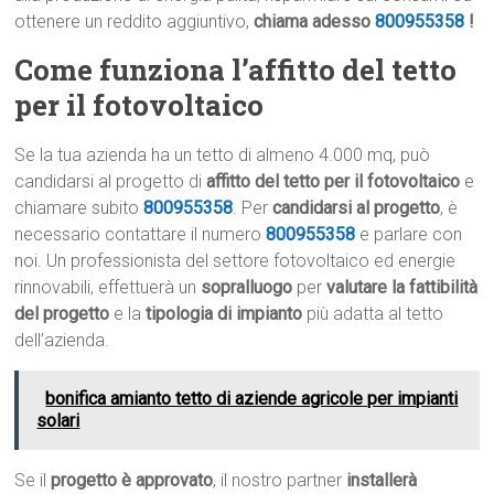
ottenere un reddito aggiuntivo,
chiama adesso
800955358
!
Come funziona l’affitto del tetto
per il fotovoltaico
Se la tua azienda ha un tetto di almeno 4.000 mq, può
candidarsi al progetto di
affitto del tetto per il fotovoltaico
e
chiamare subito
800955358
. Per
candidarsi al progetto
, è
necessario contattare il numero
800955358
e parlare con
noi. Un professionista del settore fotovoltaico ed energie
rinnovabili, effettuerà un
sopralluogo
per
valutare la fattibilità
del progetto
e la
tipologia di impianto
più adatta al tetto
dell’azienda.
bonifica amianto tetto di aziende agricole per impianti
solari
Se il
progetto è approvato
, il nostro partner
installerà