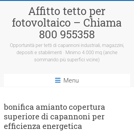
Vai
Affitto tetto per
al
contenuto
fotovoltaico – Chiama
800 955358
Opportunità per tetti di capannoni industriali, magazzini,
depositi e stabilimenti · Minimo 4.000 mq (anche
sommando più superfici vicine)
Menu
bonifica amianto copertura
superiore di capannoni per
efficienza energetica