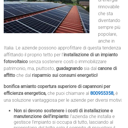
rinnovabile
che sta
diventando
sempre più
popolare,
anche in
Italia. Le aziende possono approfittare di questa tendenza
affittando il proprio tetto per l’
installazione di un impianto
fotovoltaico
senza sostenere costi o immobilizzare
patrimonio, ma, piuttosto,
guadagnando
sia dal
canone di
affitto
che dal
risparmio sui consumi energetici
!
bonifica amianto copertura superiore di capannoni per
efficienza energetica,
che puoi chiamare al
800955358
,
è
una soluzione vantaggiosa per le aziende per diversi motivi:
Non si devono sostenere i costi di installazione e
manutenzione dell’impianto:
l’azienda che installa e
gestisce l’impianto si occupa di tutto, lasciando al
proprietario del tetto solo il compito di riscuotere il