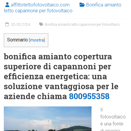
affittotettofotovoltaico.com
Bonifica amianto
tetto capannone per fotovoltaico
02/02/2024
Bonifica amianto tetto capannone per fotovoltaico
Sommario
[
mostra
]
bonifica amianto copertura
superiore di capannoni per
efficienza energetica: una
soluzione vantaggiosa per le
aziende chiama
800955358
Il
fotovoltaico
è una fonte
di energia