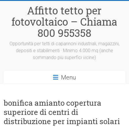
Vai
Affitto tetto per
al
contenuto
fotovoltaico – Chiama
800 955358
Opportunità per tetti di capannoni industriali, magazzini,
depositi e stabilimenti · Minimo 4.000 mq (anche
sommando più superfici vicine)
Menu
bonifica amianto copertura
superiore di centri di
distribuzione per impianti solari