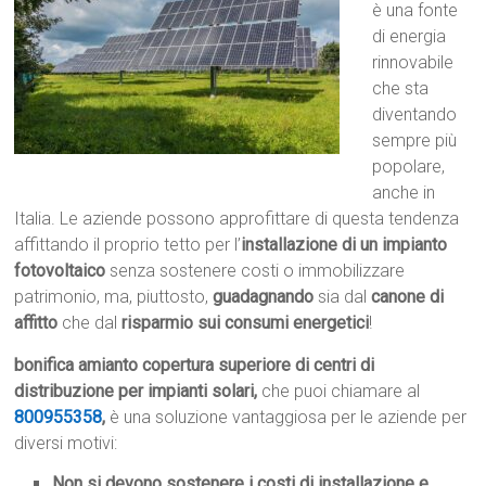
è una fonte
di energia
rinnovabile
che sta
diventando
sempre più
popolare,
anche in
Italia. Le aziende possono approfittare di questa tendenza
affittando il proprio tetto per l’
installazione di un impianto
fotovoltaico
senza sostenere costi o immobilizzare
patrimonio, ma, piuttosto,
guadagnando
sia dal
canone di
affitto
che dal
risparmio sui consumi energetici
!
bonifica amianto copertura superiore di centri di
distribuzione per impianti solari,
che puoi chiamare al
800955358
,
è una soluzione vantaggiosa per le aziende per
diversi motivi:
Non si devono sostenere i costi di installazione e