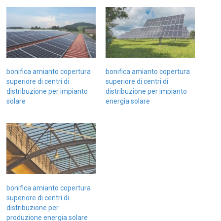
bonifica amianto copertura
bonifica amianto copertura
superiore di centri di
superiore di centri di
distribuzione per impianto
distribuzione per impianto
solare
energia solare
bonifica amianto copertura
superiore di centri di
distribuzione per
produzione energia solare