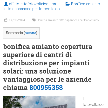
affittotettofotovoltaico.com
Bonifica amianto
tetto capannone per fotovoltaico
24/01/2024
Bonifica amianto tetto capannone per fotovoltaico
Sommario
[
mostra
]
bonifica amianto copertura
superiore di centri di
distribuzione per impianti
solari: una soluzione
vantaggiosa per le aziende
chiama
800955358
Il
fotovoltaico