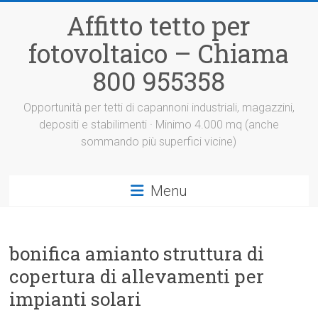
Vai
Affitto tetto per
al
contenuto
fotovoltaico – Chiama
800 955358
Opportunità per tetti di capannoni industriali, magazzini,
depositi e stabilimenti · Minimo 4.000 mq (anche
sommando più superfici vicine)
Menu
bonifica amianto struttura di
copertura di allevamenti per
impianti solari