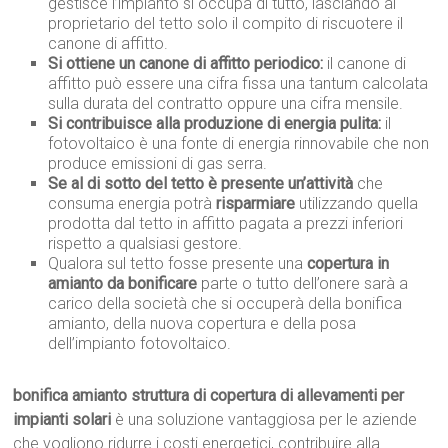
gestisce l’impianto si occupa di tutto, lasciando al
proprietario del tetto solo il compito di riscuotere il
canone di affitto.
Si ottiene un canone di affitto periodico:
il canone di
affitto può essere una cifra fissa una tantum calcolata
sulla durata del contratto oppure una cifra mensile.
Si contribuisce alla produzione di energia pulita:
il
fotovoltaico è una fonte di energia rinnovabile che non
produce emissioni di gas serra.
Se al di sotto del tetto è presente un’attività
che
consuma energia potrà
risparmiare
utilizzando quella
prodotta dal tetto in affitto pagata a prezzi inferiori
rispetto a qualsiasi gestore.
Qualora sul tetto fosse presente una
copertura in
amianto da bonificare
parte o tutto dell’onere sarà a
carico della società che si occuperà della bonifica
amianto, della nuova copertura e della posa
dell’impianto fotovoltaico.
bonifica amianto struttura di copertura di allevamenti per
impianti solari
è una soluzione vantaggiosa per le aziende
che vogliono ridurre i costi energetici, contribuire alla