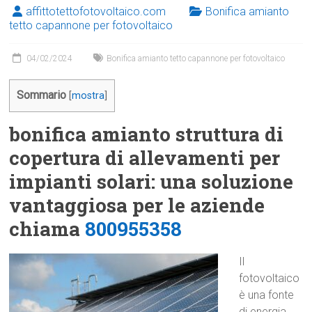
affittotettofotovoltaico.com
Bonifica amianto
tetto capannone per fotovoltaico
04/02/2024
Bonifica amianto tetto capannone per fotovoltaico
Sommario
[
mostra
]
bonifica amianto struttura di
copertura di allevamenti per
impianti solari: una soluzione
vantaggiosa per le aziende
chiama
800955358
Il
fotovoltaico
è una fonte
di energia