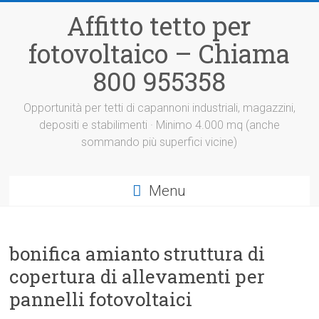
Vai
Affitto tetto per
al
contenuto
fotovoltaico – Chiama
800 955358
Opportunità per tetti di capannoni industriali, magazzini,
depositi e stabilimenti · Minimo 4.000 mq (anche
sommando più superfici vicine)
Menu
bonifica amianto struttura di
copertura di allevamenti per
pannelli fotovoltaici