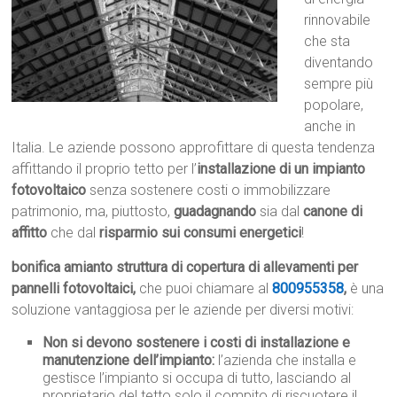
rinnovabile
che sta
diventando
sempre più
popolare,
anche in
Italia. Le aziende possono approfittare di questa tendenza
affittando il proprio tetto per l’
installazione di un impianto
fotovoltaico
senza sostenere costi o immobilizzare
patrimonio, ma, piuttosto,
guadagnando
sia dal
canone di
affitto
che dal
risparmio sui consumi energetici
!
bonifica amianto struttura di copertura di allevamenti per
pannelli fotovoltaici,
che puoi chiamare al
800955358
,
è una
soluzione vantaggiosa per le aziende per diversi motivi:
Non si devono sostenere i costi di installazione e
manutenzione dell’impianto:
l’azienda che installa e
gestisce l’impianto si occupa di tutto, lasciando al
proprietario del tetto solo il compito di riscuotere il