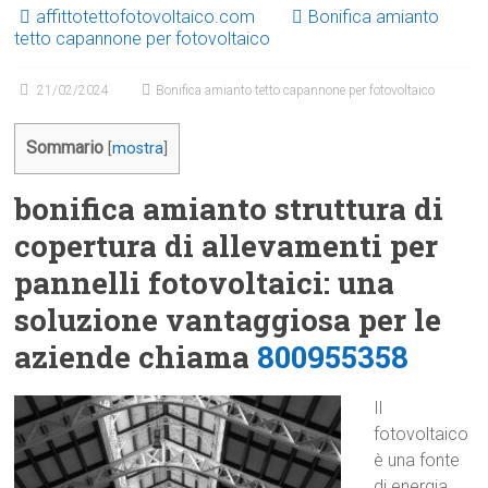
affittotettofotovoltaico.com
Bonifica amianto
tetto capannone per fotovoltaico
21/02/2024
Bonifica amianto tetto capannone per fotovoltaico
Sommario
[
mostra
]
bonifica amianto struttura di
copertura di allevamenti per
pannelli fotovoltaici: una
soluzione vantaggiosa per le
aziende chiama
800955358
Il
fotovoltaico
è una fonte
di energia