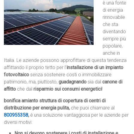
è una fonte
di energia
rinnovabile
che sta
diventando
sempre più
popolare,
anche in
Italia. Le aziende possono approfittare di questa tendenza
affittando il proprio tetto per l’
installazione di un impianto
fotovoltaico
senza sostenere costi o immobilizzare
patrimonio, ma, piuttosto,
guadagnando
sia dal
canone di
affitto
che dal
risparmio sui consumi energetici
!
bonifica amianto struttura di copertura di centri di
distribuzione per energia pulita,
che puoi chiamare al
800955358
,
è una soluzione vantaggiosa per le aziende per
diversi motivi:
Non si devono sostenere i costi di installazione e