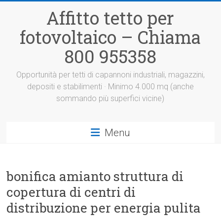
Vai
Affitto tetto per
al
contenuto
fotovoltaico – Chiama
800 955358
Opportunità per tetti di capannoni industriali, magazzini,
depositi e stabilimenti · Minimo 4.000 mq (anche
sommando più superfici vicine)
Menu
bonifica amianto struttura di
copertura di centri di
distribuzione per energia pulita