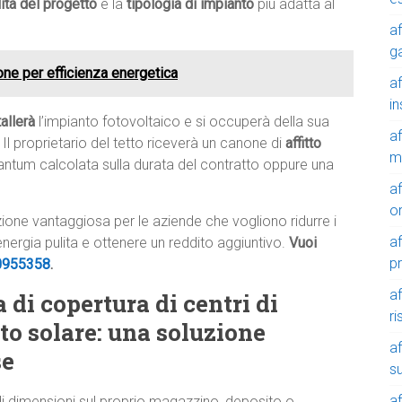
ilità del progetto
e la
tipologia di impianto
più adatta al
af
g
ione per efficienza energetica
af
in
tallerà
l’impianto fotovoltaico e si occuperà della sua
af
 Il proprietario del tetto riceverà un canone di
affitto
m
tantum calcolata sulla durata del contratto oppure una
af
o
luzione vantaggiosa per le aziende che vogliono ridurre i
af
 energia pulita e ottenere un reddito aggiuntivo.
Vuoi
p
0955358
.
af
 di copertura di centri di
r
o solare: una soluzione
af
se
su
af
di dimensioni sul proprio magazzino, deposito o