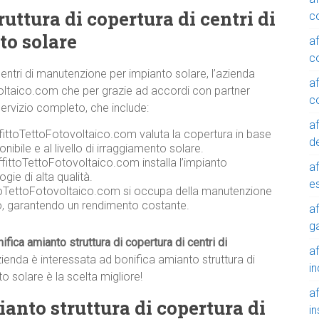
ttura di copertura di centri di
c
o solare
a
c
centri di manutenzione per impianto solare, l’azienda
a
oltaico.com che per grazie ad accordi con partner
c
n servizio completo, che include:
a
ffittoTettoFotovoltaico.com valuta la copertura in base
de
onibile e al livello di irraggiamento solare.
fittoTettoFotovoltaico.com installa l’impianto
a
gie di alta qualità.
e
toTettoFotovoltaico.com si occupa della manutenzione
co, garantendo un rendimento costante.
a
g
ifica amianto struttura di copertura di centri di
a
zienda è interessata ad bonifica amianto struttura di
in
o solare è la scelta migliore!
a
ianto struttura di copertura di
in