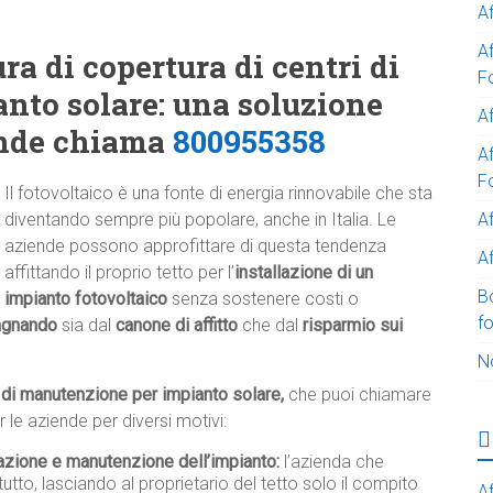
A
A
ra di copertura di centri di
F
nto solare: una soluzione
Af
ende chiama
800955358
Af
F
Il fotovoltaico è una fonte di energia rinnovabile che sta
A
diventando sempre più popolare, anche in Italia. Le
aziende possono approfittare di questa tendenza
Af
affittando il proprio tetto per l’
installazione di un
B
impianto fotovoltaico
senza sostenere costi o
f
agnando
sia dal
canone di affitto
che dal
risparmio sui
N
i di manutenzione per impianto solare,
che puoi chiamare
le aziende per diversi motivi:
lazione e manutenzione dell’impianto:
l’azienda che
tutto, lasciando al proprietario del tetto solo il compito
Af