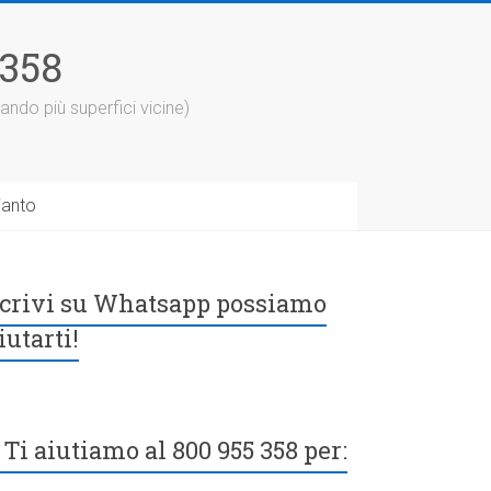
5358
ando più superfici vicine)
ianto
crivi su Whatsapp possiamo
iutarti!
Ti aiutiamo al 800 955 358 per: