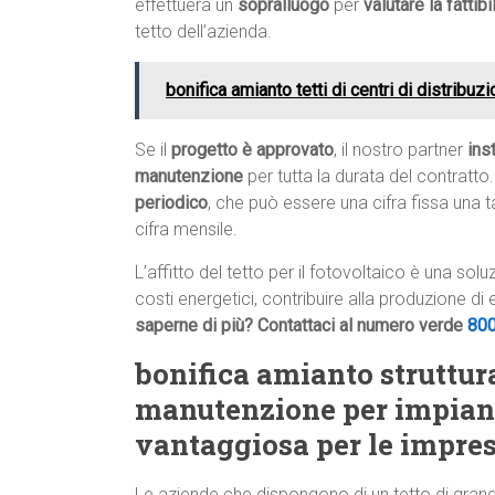
effettuerà un
sopralluogo
per
valutare la fattib
tetto dell’azienda.
bonifica amianto tetti di centri di distribuz
Se il
progetto è approvato
, il nostro partner
ins
manutenzione
per tutta la durata del contratto.
periodico
, che può essere una cifra fissa una 
cifra mensile.
L’affitto del tetto per il fotovoltaico è una so
costi energetici, contribuire alla produzione di
saperne di più? Contattaci al numero verde
80
bonifica amianto struttura
manutenzione per impiant
vantaggiosa per le impre
Le aziende che dispongono di un tetto di gran