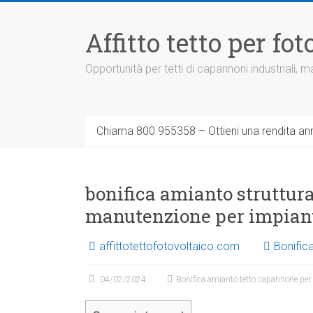
Vai
al
Affitto tetto per f
contenuto
Opportunità per tetti di capannoni industriali,
Chiama 800 955358 – Ottieni una rendita ann
bonifica amianto struttura 
manutenzione per impiant
affittotettofotovoltaico.com
Bonific
04/02/2024
Bonifica amianto tetto capannone per 