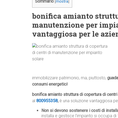
Sommario
[
mostra
]
bonifica amianto struttu
manutenzione per impia
vantaggiosa per le azi
immobilizzare patrimonio, ma, piuttosto,
guad
consumi energetici
!
bonifica amianto struttura di copertura di centr
al
800955358
,
è una soluzione vantaggiosa per 
Non si devono sostenere i costi di instal
installa e gestisce l’impianto si occupa di 