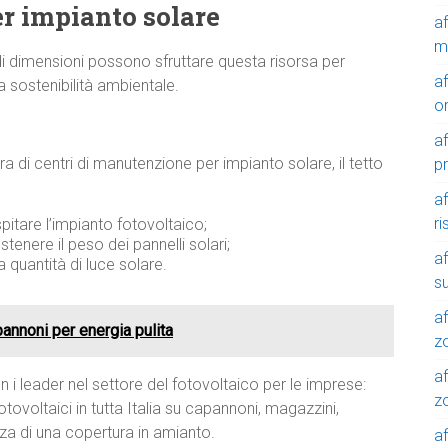
r impianto solare
a
m
i dimensioni possono sfruttare questa risorsa per
a
a sostenibilità ambientale.
o
a
a di centri di manutenzione per impianto solare, il tetto
p
a
r
pitare l’impianto fotovoltaico;
ostenere il peso dei pannelli solari;
a
 quantità di luce solare.
su
af
annoni per energia pulita
z
af
 i leader nel settore del fotovoltaico per le imprese:
zo
tovoltaici in tutta Italia su capannoni, magazzini,
nza di una copertura in amianto.
af