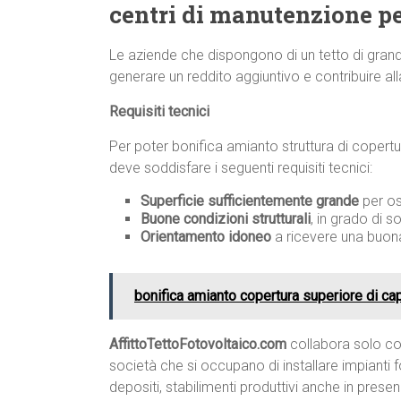
centri di manutenzione pe
Le aziende che dispongono di un tetto di grand
generare un reddito aggiuntivo e contribuire all
Requisiti tecnici
Per poter bonifica amianto struttura di copertur
deve soddisfare i seguenti requisiti tecnici:
Superficie sufficientemente grande
per os
Buone condizioni strutturali
, in grado di s
Orientamento idoneo
a ricevere una buona
bonifica amianto copertura superiore di cap
AffittoTettoFotovoltaico.com
collabora solo con
società che si occupano di installare impianti fo
depositi, stabilimenti produttivi anche in prese