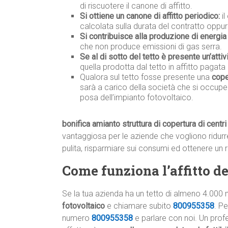
di riscuotere il canone di affitto.
Si ottiene un canone di affitto periodico:
il
calcolata sulla durata del contratto oppur
Si contribuisce alla produzione di energia 
che non produce emissioni di gas serra.
Se al di sotto del tetto è presente un’attiv
quella prodotta dal tetto in affitto pagata 
Qualora sul tetto fosse presente una
cope
sarà a carico della società che si occupe
posa dell’impianto fotovoltaico.
bonifica amianto struttura di copertura di cent
vantaggiosa per le aziende che vogliono ridurre 
pulita, risparmiare sui consumi ed ottenere un 
Come funziona l’affitto del
Se la tua azienda ha un tetto di almeno 4.000 
fotovoltaico
e chiamare subito
800955358
. P
numero
800955358
e parlare con noi. Un profe