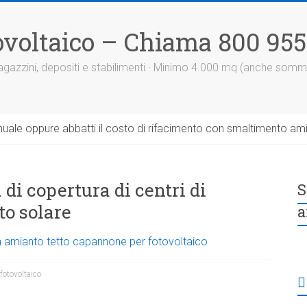
otovoltaico – Chiama 800 95
 magazzini, depositi e stabilimenti · Minimo 4.000 mq (anche somm
uale oppure abbatti il costo di rifacimento con smaltimento am
di copertura di centri di
S
o solare
a
a amianto tetto capannone per fotovoltaico
fotovoltaico