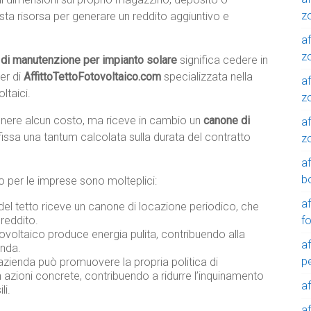
z
sta risorsa per generare un reddito aggiuntivo e
af
zo
ri di manutenzione per impianto solare
significa cedere in
ner di
AffittoTettoFotovoltaico.com
specializzata nella
af
ltaici.
z
tenere alcun costo, ma riceve in cambio un
canone di
af
fissa una tantum calcolata sulla durata del contratto
z
a
b
ico per le imprese sono molteplici:
a
 del tetto riceve un canone di locazione periodico, che
f
reddito.
ovoltaico produce energia pulita, contribuendo alla
a
enda.
p
azienda può promuovere la propria politica di
n azioni concrete, contribuendo a ridurre l’inquinamento
a
li.
a