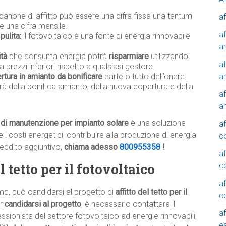
 canone di affitto può essere una cifra fissa una tantum
af
e una cifra mensile.
af
pulita:
il fotovoltaico è una fonte di energia rinnovabile
a
ità
che consuma energia potrà
risparmiare
utilizzando
af
a prezzi inferiori rispetto a qualsiasi gestore.
a
rtura in amianto da bonificare
parte o tutto dell’onere
rà della bonifica amianto, della nuova copertura e della
af
a
ri di manutenzione per impianto solare
è una soluzione
af
i costi energetici, contribuire alla produzione di energia
c
reddito aggiuntivo,
chiama adesso
800955358
!
af
 tetto per il fotovoltaico
c
af
mq, può candidarsi al progetto di
affitto del tetto per il
c
er
candidarsi al progetto
, è necessario contattare il
af
ssionista del settore fotovoltaico ed energie rinnovabili,
e