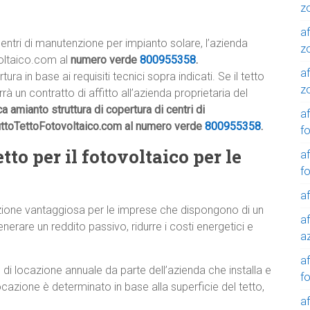
z
af
centri di manutenzione per impianto solare, l’azienda
z
voltaico.com al
numero verde
800955358
.
af
a in base ai requisiti tecnici sopra indicati. Se il tetto
z
 un contratto di affitto all’azienda proprietaria del
a amianto struttura di copertura di centri di
af
fittoTettoFotovoltaico.com al numero verde
800955358
.
f
tto per il fotovoltaico per le
af
f
af
oluzione vantaggiosa per le imprese che dispongono di un
af
enerare un reddito passivo, ridurre i costi energetici e
a
a
di locazione annuale da parte dell’azienda che installa e
f
ocazione è determinato in base alla superficie del tetto,
a