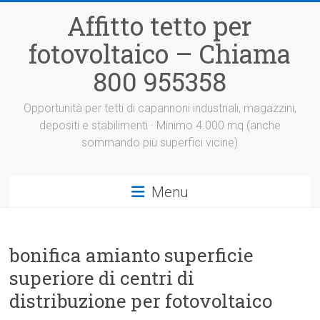
Vai
Affitto tetto per
al
contenuto
fotovoltaico – Chiama
800 955358
Opportunità per tetti di capannoni industriali, magazzini,
depositi e stabilimenti · Minimo 4.000 mq (anche
sommando più superfici vicine)
Menu
bonifica amianto superficie
superiore di centri di
distribuzione per fotovoltaico