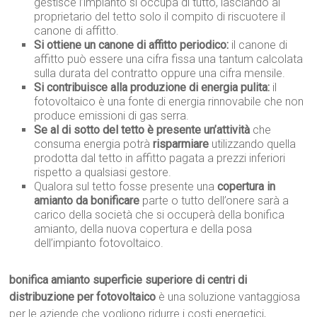
gestisce l’impianto si occupa di tutto, lasciando al
proprietario del tetto solo il compito di riscuotere il
canone di affitto.
Si ottiene un canone di affitto periodico:
il canone di
affitto può essere una cifra fissa una tantum calcolata
sulla durata del contratto oppure una cifra mensile.
Si contribuisce alla produzione di energia pulita:
il
fotovoltaico è una fonte di energia rinnovabile che non
produce emissioni di gas serra.
Se al di sotto del tetto è presente un’attività
che
consuma energia potrà
risparmiare
utilizzando quella
prodotta dal tetto in affitto pagata a prezzi inferiori
rispetto a qualsiasi gestore.
Qualora sul tetto fosse presente una
copertura in
amianto da bonificare
parte o tutto dell’onere sarà a
carico della società che si occuperà della bonifica
amianto, della nuova copertura e della posa
dell’impianto fotovoltaico.
bonifica amianto superficie superiore di centri di
distribuzione per fotovoltaico
è una soluzione vantaggiosa
per le aziende che vogliono ridurre i costi energetici,