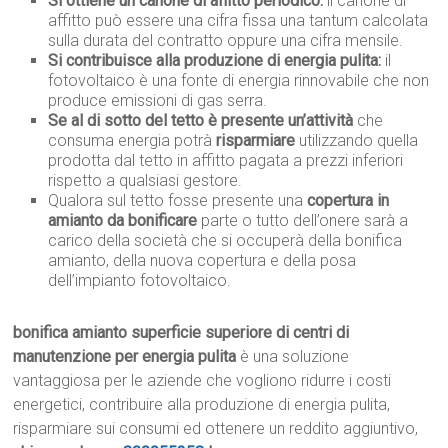
Si ottiene un canone di affitto periodico:
il canone di
affitto può essere una cifra fissa una tantum calcolata
sulla durata del contratto oppure una cifra mensile.
Si contribuisce alla produzione di energia pulita:
il
fotovoltaico è una fonte di energia rinnovabile che non
produce emissioni di gas serra.
Se al di sotto del tetto è presente un’attività
che
consuma energia potrà
risparmiare
utilizzando quella
prodotta dal tetto in affitto pagata a prezzi inferiori
rispetto a qualsiasi gestore.
Qualora sul tetto fosse presente una
copertura in
amianto da bonificare
parte o tutto dell’onere sarà a
carico della società che si occuperà della bonifica
amianto, della nuova copertura e della posa
dell’impianto fotovoltaico.
bonifica amianto superficie superiore di centri di
manutenzione per energia pulita
è una soluzione
vantaggiosa per le aziende che vogliono ridurre i costi
energetici, contribuire alla produzione di energia pulita,
risparmiare sui consumi ed ottenere un reddito aggiuntivo,