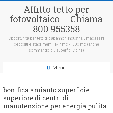
Vai
Affitto tetto per
al
contenuto
fotovoltaico – Chiama
800 955358
Opportunità per tetti di capannoni industriali, magazzini,
depositi e stabilimenti · Minimo 4.000 mq (anche
sommando più superfici vicine)
Menu
bonifica amianto superficie
superiore di centri di
manutenzione per energia pulita