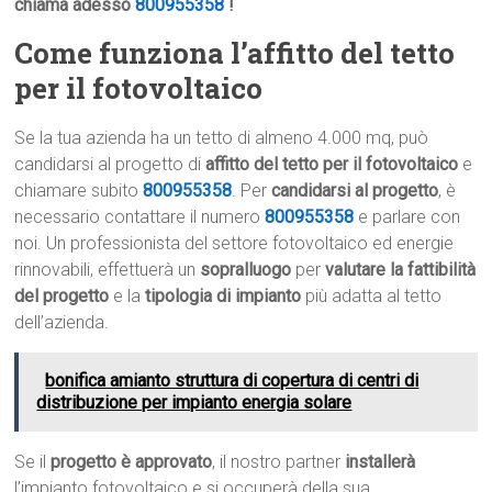
chiama adesso
800955358
!
Come funziona l’affitto del tetto
per il fotovoltaico
Se la tua azienda ha un tetto di almeno 4.000 mq, può
candidarsi al progetto di
affitto del tetto per il fotovoltaico
e
chiamare subito
800955358
. Per
candidarsi al progetto
, è
necessario contattare il numero
800955358
e parlare con
noi. Un professionista del settore fotovoltaico ed energie
rinnovabili, effettuerà un
sopralluogo
per
valutare la fattibilità
del progetto
e la
tipologia di impianto
più adatta al tetto
dell’azienda.
bonifica amianto struttura di copertura di centri di
distribuzione per impianto energia solare
Se il
progetto è approvato
, il nostro partner
installerà
l’impianto fotovoltaico e si occuperà della sua