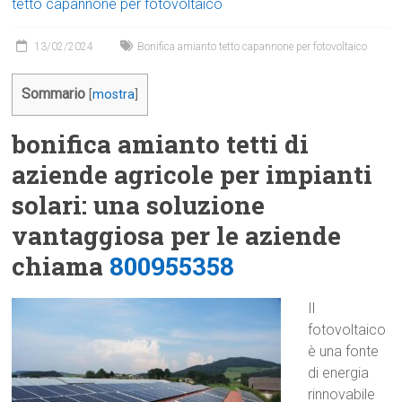
tetto capannone per fotovoltaico
13/02/2024
Bonifica amianto tetto capannone per fotovoltaico
Sommario
[
mostra
]
bonifica amianto tetti di
aziende agricole per impianti
solari: una soluzione
vantaggiosa per le aziende
chiama
800955358
Il
fotovoltaico
è una fonte
di energia
rinnovabile