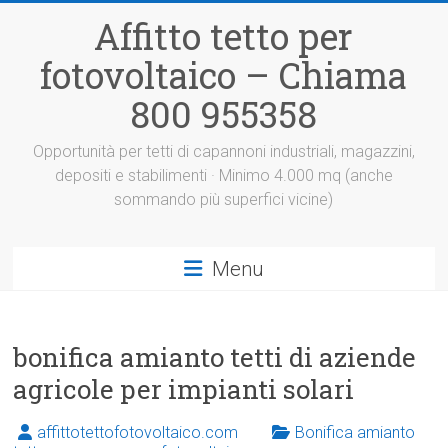
Vai
Affitto tetto per
al
contenuto
fotovoltaico – Chiama
800 955358
Opportunità per tetti di capannoni industriali, magazzini,
depositi e stabilimenti · Minimo 4.000 mq (anche
sommando più superfici vicine)
Menu
bonifica amianto tetti di aziende
agricole per impianti solari
affittotettofotovoltaico.com
Bonifica amianto