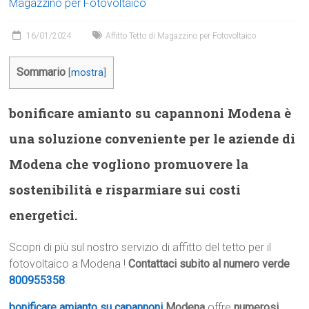
Magazzino per Fotovoltaico
16/01/2024
Affitto Tetto di Magazzino per Fotovoltaico
Sommario
[
mostra
]
bonificare amianto su capannoni Modena è
una soluzione conveniente per le aziende di
Modena che vogliono promuovere la
sostenibilità e risparmiare sui costi
energetici.
Scopri di più sul nostro servizio di affitto del tetto per il
fotovoltaico a Modena !
Contattaci subito al numero verde
800955358
.
bonificare amianto su capannoni
Modena
offre
numerosi