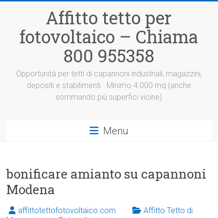
Vai
Affitto tetto per
al
contenuto
fotovoltaico – Chiama
800 955358
Opportunità per tetti di capannoni industriali, magazzini,
depositi e stabilimenti · Minimo 4.000 mq (anche
sommando più superfici vicine)
Menu
bonificare amianto su capannoni
Modena
affittotettofotovoltaico.com
Affitto Tetto di