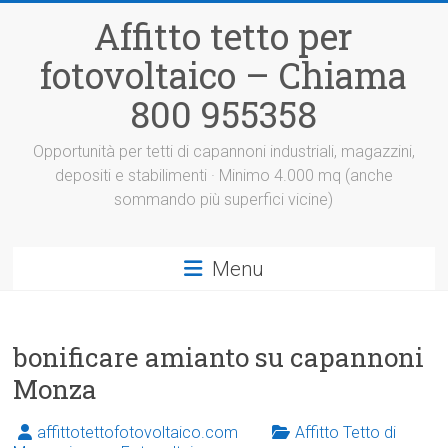
Vai
Affitto tetto per
al
contenuto
fotovoltaico – Chiama
800 955358
Opportunità per tetti di capannoni industriali, magazzini,
depositi e stabilimenti · Minimo 4.000 mq (anche
sommando più superfici vicine)
Menu
bonificare amianto su capannoni
Monza
affittotettofotovoltaico.com
Affitto Tetto di