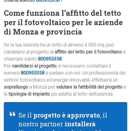
chiama adesso
800955358
!
Come funziona l’affitto del tetto
per il fotovoltaico per le aziende
di Monza e provincia
Se la tua azienda ha un tetto di almeno 4.000 mq, può
candidarsi al progetto di
affitto del tetto per il fotovoltaico
e
chiamare subito
800955358
.
Per
candidarsi al progetto
, è necessario contattare il
numero
800955358
e parlare con noi. Un professionista del
settore fotovoltaico ed energie rinnovabili, effettuerà un
sopralluogo
a Monza per
valutare la fattibilità del progetto
e
la
tipologia di impianto
più adatta al tetto dell’azienda.
Se il
progetto è approvato
, il
nostro partner
installerà