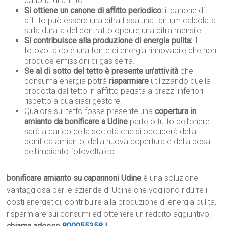
canone di affitto.
Si ottiene un canone di affitto periodico:
il canone di
affitto può essere una cifra fissa una tantum calcolata
sulla durata del contratto oppure una cifra mensile.
Si contribuisce alla produzione di energia pulita:
il
fotovoltaico è una fonte di energia rinnovabile che non
produce emissioni di gas serra.
Se al di sotto del tetto è presente un’attività
che
consuma energia potrà
risparmiare
utilizzando quella
prodotta dal tetto in affitto pagata a prezzi inferiori
rispetto a qualsiasi gestore.
Qualora sul tetto fosse presente una
copertura in
amianto da bonificare a Udine
parte o tutto dell’onere
sarà a carico della società che si occuperà della
bonifica amianto, della nuova copertura e della posa
dell’impianto fotovoltaico.
bonificare amianto su capannoni Udine
è una soluzione
vantaggiosa per le aziende di Udine che vogliono ridurre i
costi energetici, contribuire alla produzione di energia pulita,
risparmiare sui consumi ed ottenere un reddito aggiuntivo,