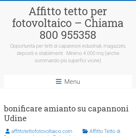
Vai
Affitto tetto per
al
contenuto
fotovoltaico – Chiama
800 955358
Opportunità per tetti di capannoni industriali, magazzini,
depositi e stabilimenti · Minimo 4.000 mq (anche
sommando più superfici vicine)
Menu
bonificare amianto su capannoni
Udine
affittotettofotovoltaico.com
Affitto Tetto di