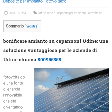
Deposito per Impianto Fotovoltaico
16/01/2024
Affitto Tetto di Deposito per Impianto Fotovoltaico
Sommario
[
mostra
]
bonificare amianto su capannoni Udine: una
soluzione vantaggiosa per le aziende di
Udine chiama
800955358
Il
fotovoltaico
è una fonte
di energia
rinnovabile
che sta
diventando