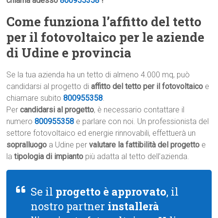
chiama adesso
800955358
!
Come funziona l’affitto del tetto
per il fotovoltaico per le aziende
di Udine e provincia
Se la tua azienda ha un tetto di almeno 4.000 mq, può
candidarsi al progetto di
affitto del tetto per il fotovoltaico
e
chiamare subito
800955358
.
Per
candidarsi al progetto
, è necessario contattare il
numero
800955358
e parlare con noi. Un professionista del
settore fotovoltaico ed energie rinnovabili, effettuerà un
sopralluogo
a Udine per
valutare la fattibilità del progetto
e
la
tipologia di impianto
più adatta al tetto dell’azienda.
Se il
progetto è approvato
, il
nostro partner
installerà