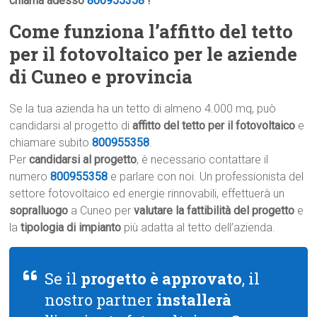
chiama adesso
800955358
!
Come funziona l’affitto del tetto
per il fotovoltaico per le aziende
di Cuneo e provincia
Se la tua azienda ha un tetto di almeno 4.000 mq, può
candidarsi al progetto di
affitto del tetto per il fotovoltaico
e
chiamare subito
800955358
.
Per
candidarsi al progetto
, è necessario contattare il
numero
800955358
e parlare con noi. Un professionista del
settore fotovoltaico ed energie rinnovabili, effettuerà un
sopralluogo
a Cuneo per
valutare la fattibilità del progetto
e
la
tipologia di impianto
più adatta al tetto dell’azienda.
Se il
progetto è approvato
, il
nostro partner
installerà