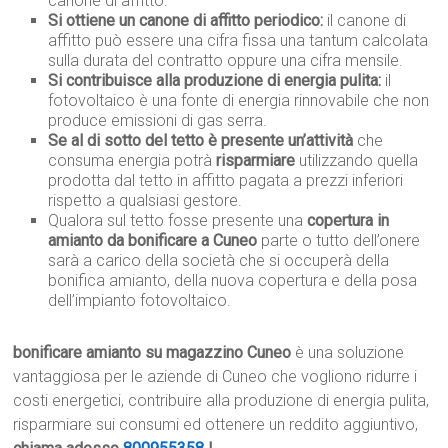
canone di affitto.
Si ottiene un canone di affitto periodico:
il canone di
affitto può essere una cifra fissa una tantum calcolata
sulla durata del contratto oppure una cifra mensile.
Si contribuisce alla produzione di energia pulita:
il
fotovoltaico è una fonte di energia rinnovabile che non
produce emissioni di gas serra.
Se al di sotto del tetto è presente un’attività
che
consuma energia potrà
risparmiare
utilizzando quella
prodotta dal tetto in affitto pagata a prezzi inferiori
rispetto a qualsiasi gestore.
Qualora sul tetto fosse presente una
copertura in
amianto da bonificare a Cuneo
parte o tutto dell’onere
sarà a carico della società che si occuperà della
bonifica amianto, della nuova copertura e della posa
dell’impianto fotovoltaico.
bonificare amianto su magazzino Cuneo
è una soluzione
vantaggiosa per le aziende di Cuneo che vogliono ridurre i
costi energetici, contribuire alla produzione di energia pulita,
risparmiare sui consumi ed ottenere un reddito aggiuntivo,