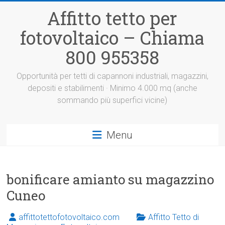
Vai
Affitto tetto per
al
contenuto
fotovoltaico – Chiama
800 955358
Opportunità per tetti di capannoni industriali, magazzini,
depositi e stabilimenti · Minimo 4.000 mq (anche
sommando più superfici vicine)
Menu
bonificare amianto su magazzino
Cuneo
affittotettofotovoltaico.com
Affitto Tetto di