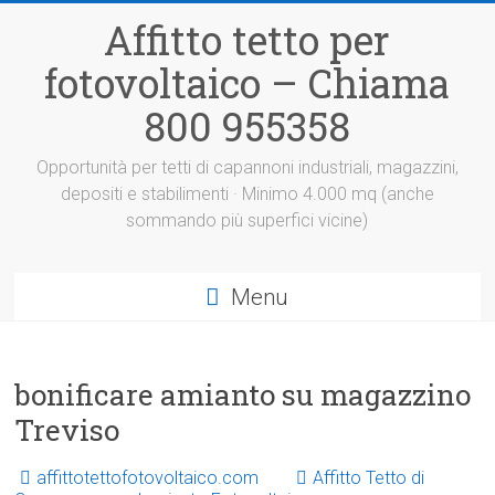
Vai
Affitto tetto per
al
contenuto
fotovoltaico – Chiama
800 955358
Opportunità per tetti di capannoni industriali, magazzini,
depositi e stabilimenti · Minimo 4.000 mq (anche
sommando più superfici vicine)
Menu
bonificare amianto su magazzino
Treviso
affittotettofotovoltaico.com
Affitto Tetto di