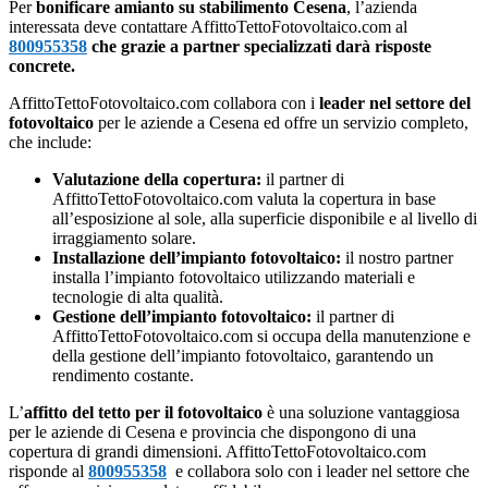
Per
bonificare amianto su stabilimento Cesena
, l’azienda
interessata deve contattare AffittoTettoFotovoltaico.com al
800955358
che grazie a partner specializzati darà risposte
concrete.
AffittoTettoFotovoltaico.com collabora con i
leader nel settore del
fotovoltaico
per le aziende a Cesena ed offre un servizio completo,
che include:
Valutazione della copertura:
il partner di
AffittoTettoFotovoltaico.com valuta la copertura in base
all’esposizione al sole, alla superficie disponibile e al livello di
irraggiamento solare.
Installazione dell’impianto fotovoltaico:
il nostro partner
installa l’impianto fotovoltaico utilizzando materiali e
tecnologie di alta qualità.
Gestione dell’impianto fotovoltaico:
il partner di
AffittoTettoFotovoltaico.com si occupa della manutenzione e
della gestione dell’impianto fotovoltaico, garantendo un
rendimento costante.
L’
affitto del tetto per il fotovoltaico
è una soluzione vantaggiosa
per le aziende di Cesena e provincia che dispongono di una
copertura di grandi dimensioni. AffittoTettoFotovoltaico.com
risponde al
800955358
e collabora solo con i leader nel settore che