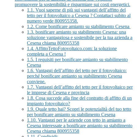
promuovere la sostenibilità e risparmiare sui costi energetici.
1.1.
Vuoi saperne di più sui vantaggi dell’affitto del
tetto per il fotovoltaico a Cesena ? Contattaci subito al
numero verde 800955358.
1.2.
Come bonificare amianto su stabilimento Cesena
1.3.
bonificare amianto su stabilimento Cesena: una
soluzione vantaggiosa e sostenibile per la tua azienda a
Cesena chiama 800955358
1.4.
AffittoTettoFotovoltaico.com: la soluzione
completa a Cesena !
1.5.
I requisiti per bonificare amianto su stabilimento
Cesena
1.6.
Vantaggi dell’affitto del tetto per il fotovoltaico:
perché bonificare amianto su stabilimento Cesena
conviene.
1.7.
Vantaggi dell’affitto del tetto per il fotovoltaico per
le imprese di Cesena e provincia
1.8.
Cosa succede alla fine del contratto di affitto di un
impianto fotovoltaico?
1.9.
Quale tetto hai? Scopri le potenzialità del tuo tetto
per bonificare amianto su stabilimento Cesena
1.10.
Vantaggi per le aziende con tetto in amianto a
Cesena interessate a bonificare amianto su stabilimento
Cesena chiama 800955358
1.11.
Condividi: