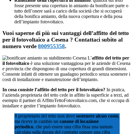
Rimozione della copertura in amianto
: qualora sul tetto
fosse presente una copertura in amianto da bonificare parte o
tutto dell’onere sarà a carico della società che si occuperà
della bonifica amianto, della nuova copertura e della posa
dell’impianto fotovoltaico.
Vuoi saperne di più sui vantaggi dell’affitto del tetto
per il fotovoltaico a Cesena ? Contattaci subito al
numero verde
800955358
.
L’
affitto del tetto per
il fotovoltaico
è una soluzione vantaggiosa per le aziende di Cesena
e provincia che dispongono di una copertura di grandi dimensioni.
Consente infatti di ottenere un guadagno periodico senza sostenere i
costi di installazione e manutenzione dell’impianto.
In cosa consiste l’affitto del tetto per il fotovoltaico?
In pratica,
l’azienda proprietaria del tetto cede in affitto la superficie a terzi, ad
esempio il partner di AffittoTettoFotovoltaico.com, che si occupa di
installare e gestire l’impianto fotovoltaico.
Il proprietario del tetto non deve
sostenere alcun costo
,
ma riceve in cambio un
canone di locazione
periodico
, che può essere una cifra fissa una tantum
calcolata sulla durata del contratto oppure una cifra