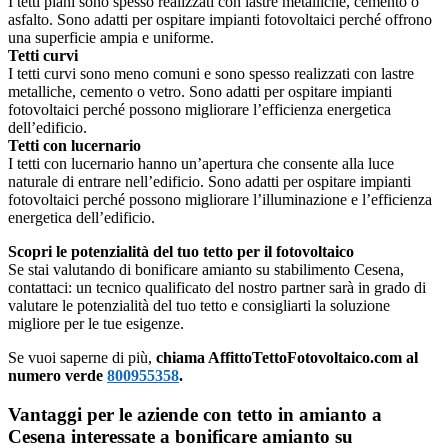
I tetti piani sono spesso realizzati con lastre metalliche, cemento o
asfalto. Sono adatti per ospitare impianti fotovoltaici perché offrono
una superficie ampia e uniforme.
Tetti curvi
I tetti curvi sono meno comuni e sono spesso realizzati con lastre
metalliche, cemento o vetro. Sono adatti per ospitare impianti
fotovoltaici perché possono migliorare l’efficienza energetica
dell’edificio.
Tetti con lucernario
I tetti con lucernario hanno un’apertura che consente alla luce
naturale di entrare nell’edificio. Sono adatti per ospitare impianti
fotovoltaici perché possono migliorare l’illuminazione e l’efficienza
energetica dell’edificio.
Scopri le potenzialità del tuo tetto per il fotovoltaico
Se stai valutando di bonificare amianto su stabilimento Cesena,
contattaci: un tecnico qualificato del nostro partner sarà in grado di
valutare le potenzialità del tuo tetto e consigliarti la soluzione
migliore per le tue esigenze.
Se vuoi saperne di più,
chiama AffittoTettoFotovoltaico.com al
numero verde
800955358
.
Vantaggi per le aziende con tetto in amianto a
Cesena interessate a bonificare amianto su