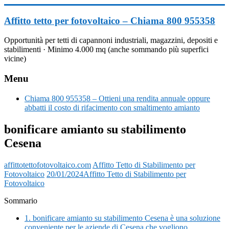
Vai
al
Affitto tetto per fotovoltaico – Chiama 800 955358
contenuto
Opportunità per tetti di capannoni industriali, magazzini, depositi e
stabilimenti · Minimo 4.000 mq (anche sommando più superfici
vicine)
Menu
Chiama 800 955358 – Ottieni una rendita annuale oppure
abbatti il costo di rifacimento con smaltimento amianto
bonificare amianto su stabilimento
Cesena
affittotettofotovoltaico.com
Affitto Tetto di Stabilimento per
Fotovoltaico
20/01/2024
Affitto Tetto di Stabilimento per
Fotovoltaico
Sommario
1.
bonificare amianto su stabilimento Cesena è una soluzione
conveniente per le aziende di Cesena che vogliono