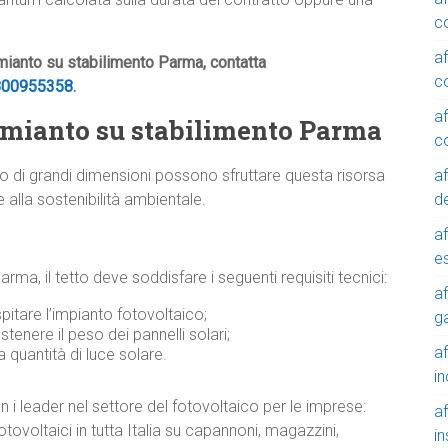
c
a
amianto su stabilimento Parma, contatta
c
800955358
.
a
e amianto su stabilimento Parma
c
a
o di grandi dimensioni possono sfruttare questa risorsa
de
 alla sostenibilità ambientale.
a
e
ma, il tetto deve soddisfare i seguenti requisiti tecnici:
a
pitare l’impianto fotovoltaico;
g
ostenere il peso dei pannelli solari;
a
 quantità di luce solare.
in
 i leader nel settore del fotovoltaico per le imprese:
a
tovoltaici in tutta Italia su capannoni, magazzini,
in