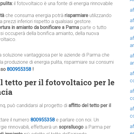
pulita:
il fotovoltaico è una fonte di energia rinnovabile
af
ità
che consuma energia potrà
risparmiare
utilizzando
af
a prezzi inferiori rispetto a qualsiasi gestore.
rtura in amianto da bonificare a Parma
parte o tutto
a
 si occuperà della bonifica amianto, della nuova
af
oltaico.
a
 soluzione vantaggiosa per le aziende di Parma che
af
alla produzione di energia pulita, risparmiare sui consumi
a
sso
800955358
!
af
 tetto per il fotovoltaico per le
c
ncia
af
c
mq, può candidarsi al progetto di
affitto del tetto per il
af
c
ttare il numero
800955358
e parlare con noi. Un
af
ie rinnovabili, effettuerà un
sopralluogo
a Parma per
e