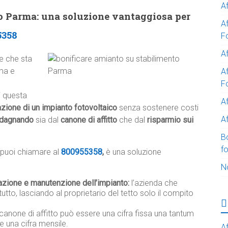
A
o Parma: una soluzione vantaggiosa per
A
5358
F
Af
le che sta
ma e
Af
F
i questa
A
azione di un impianto fotovoltaico
senza sostenere costi
Af
dagnando
sia dal
canone di affitto
che dal
risparmio sui
B
f
puoi chiamare al
800955358
,
è una soluzione
N
lazione e manutenzione dell’impianto:
l’azienda che
tutto, lasciando al proprietario del tetto solo il compito
 canone di affitto può essere una cifra fissa una tantum
e una cifra mensile.
Af