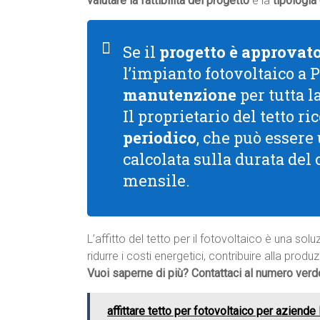
valutare la fattibilità del progetto
e la
tipologia
Se il
progetto è approvat
l’impianto fotovoltaico a 
manutenzione
per tutta l
Il proprietario del tetto 
periodico
, che può essere
calcolata sulla durata del
mensile.
L’affitto del tetto per il fotovoltaico è una s
ridurre i costi energetici, contribuire alla prod
Vuoi saperne di più? Contattaci al numero ver
affittare tetto per fotovoltaico per aziend