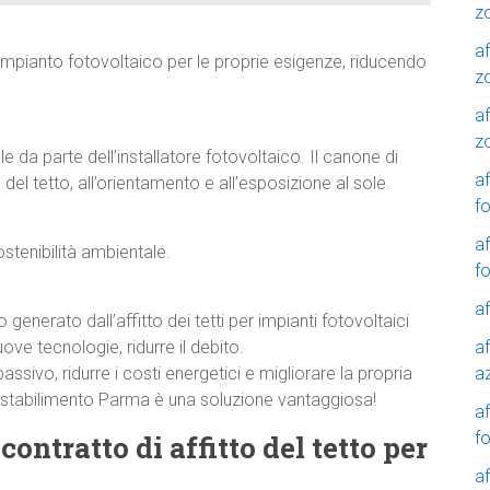
z
af
l’impianto fotovoltaico per le proprie esigenze, riducendo
z
af
z
 da parte dell’installatore fotovoltaico. Il canone di
af
del tetto, all’orientamento e all’esposizione al sole.
f
af
stenibilità ambientale.
f
af
generato dall’affitto dei tetti per impianti fotovoltaici
af
uove tecnologie, ridurre il debito.
a
sivo, ridurre i costi energetici e migliorare la propria
 stabilimento Parma è una soluzione vantaggiosa!
a
f
contratto di affitto del tetto per
a