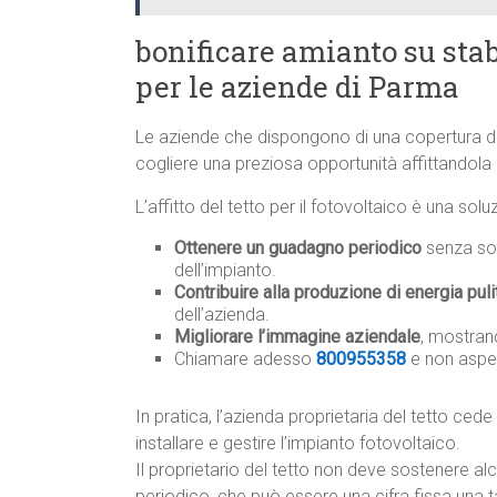
bonificare amianto su sta
per le aziende di Parma
Le aziende che dispongono di una copertura d
cogliere una preziosa opportunità affittandola p
L’affitto del tetto per il fotovoltaico è una so
Ottenere un guadagno periodico
senza sos
dell’impianto.
Contribuire alla produzione di energia puli
dell’azienda.
Migliorare l’immagine aziendale
, mostrand
Chiamare adesso
800955358
e non aspe
In pratica, l’azienda proprietaria del tetto cede 
installare e gestire l’impianto fotovoltaico.
Il proprietario del tetto non deve sostenere a
periodico, che può essere una cifra fissa una 