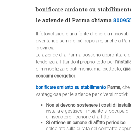
bonificare amianto su stabiliment
le aziende di Parma chiama
80095
Il fotovoltaico è una fonte di energia rinnovabi
diventando sempre più popolare, anche a Par
provincia.
Le aziende di a Parma possono approfittare d
tendenza affittando il proprio tetto per l’
install
o immobilizzare patrimonio, ma, piuttosto,
gua
consumi energetici
!
bonificare amianto su stabilimento
Parma,
che 
vantaggiosa per le aziende per diversi motivi:
Non si devono sostenere i costi di instal
installa e gestisce l’impianto si occupa di 
di riscuotere il canone di affitto.
Si ottiene un canone di affitto periodico:
il
calcolata sulla durata del contratto oppur