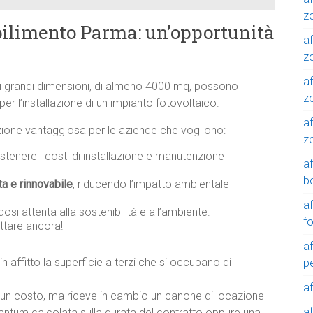
z
bilimento Parma: un’opportunità
af
zo
af
i grandi dimensioni, di almeno 4000 mq, possono
z
er l’installazione di un impianto fotovoltaico.
af
luzione vantaggiosa per le aziende che vogliono:
z
tenere i costi di installazione e manutenzione
a
b
ta e rinnovabile
, riducendo l’impatto ambientale
a
osi attenta alla sostenibilità e all’ambiente.
f
ttare ancora!
a
in affitto la superficie a terzi che si occupano di
p
a
lcun costo, ma riceve in cambio un canone di locazione
a
tantum calcolata sulla durata del contratto oppure una