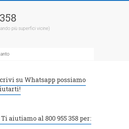
5358
ando più superfici vicine)
ianto
crivi su Whatsapp possiamo
iutarti!
Ti aiutiamo al 800 955 358 per: