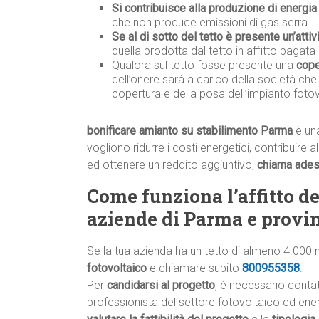
Si contribuisce alla produzione di energia 
che non produce emissioni di gas serra.
Se al di sotto del tetto è presente un’attiv
quella prodotta dal tetto in affitto pagata 
Qualora sul tetto fosse presente una
cope
dell’onere sarà a carico della società che
copertura e della posa dell’impianto fotov
bonificare amianto su stabilimento Parma
è una
vogliono ridurre i costi energetici, contribuire 
ed ottenere un reddito aggiuntivo,
chiama ade
Come funziona l’affitto del
aziende di Parma e provi
Se la tua azienda ha un tetto di almeno 4.000 
fotovoltaico
e chiamare subito
800955358
.
Per
candidarsi al progetto
, è necessario conta
professionista del settore fotovoltaico ed energ