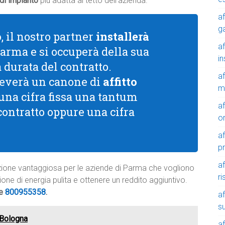
 di impianto
più adatta al tetto dell’azienda.
af
g
o
, il nostro partner
installerà
af
Parma e si occuperà della sua
in
a durata del contratto.
af
riceverà un canone di
affitto
m
 una cifra fissa una tantum
af
 contratto oppure una cifra
o
af
p
af
oluzione vantaggiosa per le aziende di Parma che vogliono
r
uzione di energia pulita e ottenere un reddito aggiuntivo.
de
800955358
.
af
su
e Bologna
af