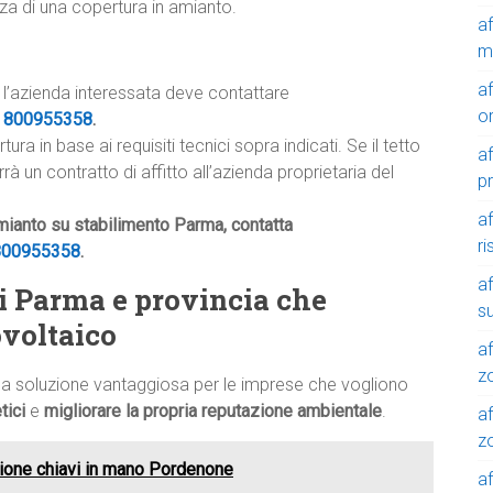
nza di una copertura in amianto.
a
m
a
 l’azienda interessata deve contattare
o
e
800955358
.
a in base ai requisiti tecnici sopra indicati. Se il tetto
a
 un contratto di affitto all’azienda proprietaria del
p
a
amianto su stabilimento Parma, contatta
r
800955358
.
a
i Parma e provincia che
su
tovoltaico
af
z
na soluzione vantaggiosa per le imprese che vogliono
tici
e
migliorare la propria reputazione ambientale
.
af
zo
lazione chiavi in mano Pordenone
af