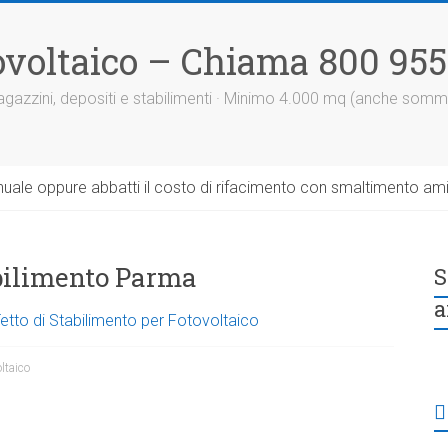
otovoltaico – Chiama 800 95
 magazzini, depositi e stabilimenti · Minimo 4.000 mq (anche somm
uale oppure abbatti il costo di rifacimento con smaltimento am
abilimento Parma
S
a
Tetto di Stabilimento per Fotovoltaico
oltaico