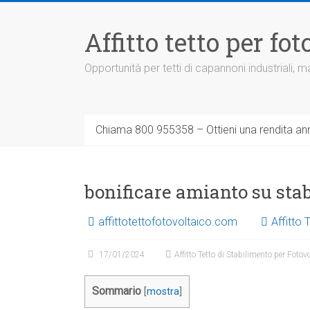
Vai
al
Affitto tetto per f
contenuto
Opportunità per tetti di capannoni industriali,
Chiama 800 955358 – Ottieni una rendita ann
bonificare amianto su st
affittotettofotovoltaico.com
Affitto 
17/01/2024
Affitto Tetto di Stabilimento per Fotov
Sommario
[
mostra
]