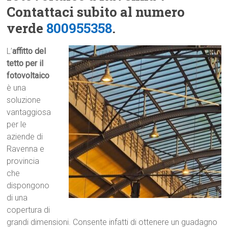
Contattaci subito al numero
verde
800955358
.
L’
affitto del
tetto per il
fotovoltaico
è una
soluzione
vantaggiosa
per le
aziende di
Ravenna e
provincia
che
dispongono
di una
copertura di
grandi dimensioni. Consente infatti di ottenere un guadagno