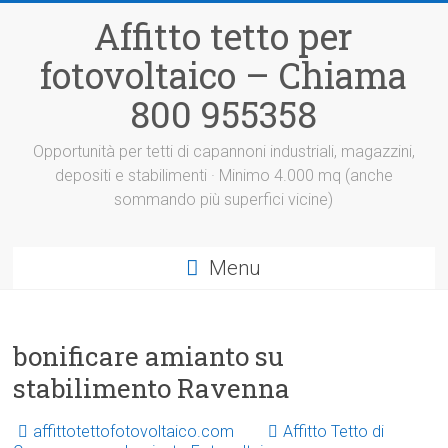
Vai
Affitto tetto per
al
contenuto
fotovoltaico – Chiama
800 955358
Opportunità per tetti di capannoni industriali, magazzini,
depositi e stabilimenti · Minimo 4.000 mq (anche
sommando più superfici vicine)
Menu
bonificare amianto su
stabilimento Ravenna
affittotettofotovoltaico.com
Affitto Tetto di