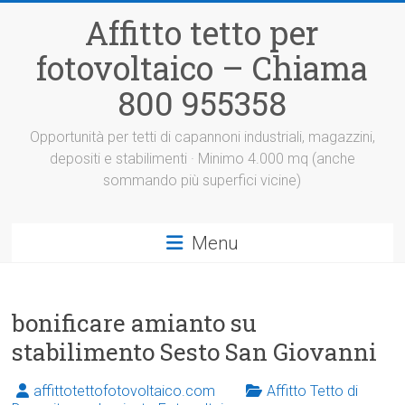
Vai
Affitto tetto per
al
contenuto
fotovoltaico – Chiama
800 955358
Opportunità per tetti di capannoni industriali, magazzini,
depositi e stabilimenti · Minimo 4.000 mq (anche
sommando più superfici vicine)
Menu
bonificare amianto su
stabilimento Sesto San Giovanni
affittotettofotovoltaico.com
Affitto Tetto di