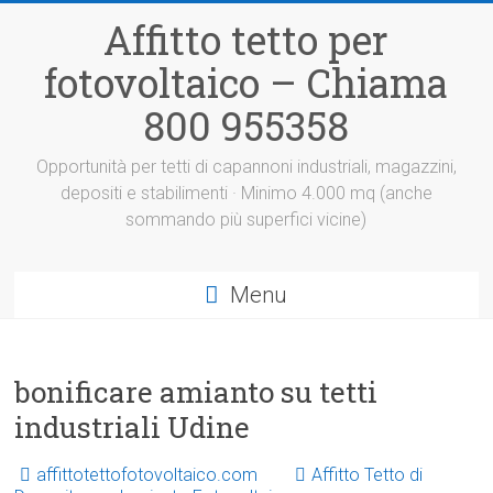
Vai
Affitto tetto per
al
contenuto
fotovoltaico – Chiama
800 955358
Opportunità per tetti di capannoni industriali, magazzini,
depositi e stabilimenti · Minimo 4.000 mq (anche
sommando più superfici vicine)
Menu
bonificare amianto su tetti
industriali Udine
affittotettofotovoltaico.com
Affitto Tetto di