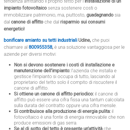
tendenza affittando il proprio tetto per l’
installazione di un
impianto fotovoltaico
senza sostenere costi o
immobilizzare patrimonio, ma, piuttosto,
guadagnando
sia
dal
canone di affitto
che dal
risparmio sui consumi
energetici
!
bonificare amianto su tetti industriali
Udine,
che puoi
chiamare al
800955358
,
è una soluzione vantaggiosa per le
aziende per diversi motivi:
Non si devono sostenere i costi di installazione e
manutenzione dell’impianto:
l’azienda che installa e
gestisce l’impianto si occupa di tutto, lasciando al
proprietario del tetto solo il compito di riscuotere il
canone di affitto.
Si ottiene un canone di affitto periodico:
il canone di
affitto può essere una cifra fissa una tantum calcolata
sulla durata del contratto oppure una cifra mensile.
Si contribuisce alla produzione di energia pulita:
il
fotovoltaico è una fonte di energia rinnovabile che non
produce emissioni di gas serra.
Se al di sotto del tetto è presente un’attività
che