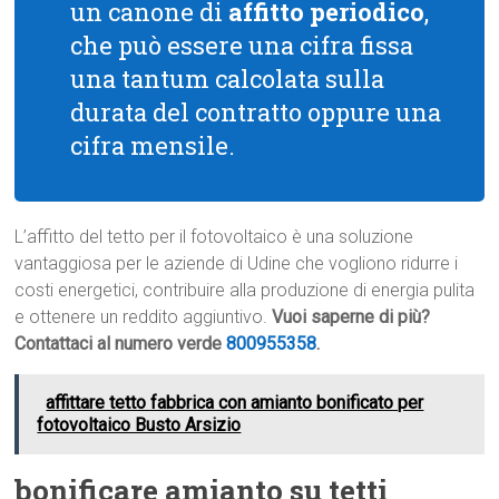
un canone di
affitto periodico
,
che può essere una cifra fissa
una tantum calcolata sulla
durata del contratto oppure una
cifra mensile.
L’affitto del tetto per il fotovoltaico è una soluzione
vantaggiosa per le aziende di Udine che vogliono ridurre i
costi energetici, contribuire alla produzione di energia pulita
e ottenere un reddito aggiuntivo.
Vuoi saperne di più?
Contattaci al numero verde
800955358
.
affittare tetto fabbrica con amianto bonificato per
fotovoltaico Busto Arsizio
bonificare amianto su tetti