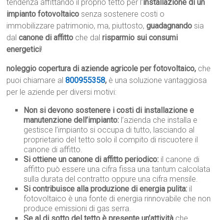
tendenza affittando il proprio tetto per l’
installazione di un
impianto fotovoltaico
senza sostenere costi o
immobilizzare patrimonio, ma, piuttosto,
guadagnando
sia
dal
canone di affitto
che dal
risparmio sui consumi
energetici
!
noleggio copertura di aziende agricole per fotovoltaico,
che
puoi chiamare al
800955358
,
è una soluzione vantaggiosa
per le aziende per diversi motivi:
Non si devono sostenere i costi di installazione e
manutenzione dell’impianto:
l’azienda che installa e
gestisce l’impianto si occupa di tutto, lasciando al
proprietario del tetto solo il compito di riscuotere il
canone di affitto.
Si ottiene un canone di affitto periodico:
il canone di
affitto può essere una cifra fissa una tantum calcolata
sulla durata del contratto oppure una cifra mensile.
Si contribuisce alla produzione di energia pulita:
il
fotovoltaico è una fonte di energia rinnovabile che non
produce emissioni di gas serra.
Se al di sotto del tetto è presente un’attività
che