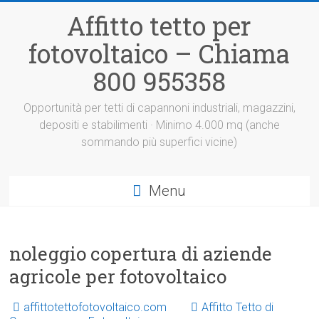
Vai
Affitto tetto per
al
contenuto
fotovoltaico – Chiama
800 955358
Opportunità per tetti di capannoni industriali, magazzini,
depositi e stabilimenti · Minimo 4.000 mq (anche
sommando più superfici vicine)
Menu
noleggio copertura di aziende
agricole per fotovoltaico
affittotettofotovoltaico.com
Affitto Tetto di