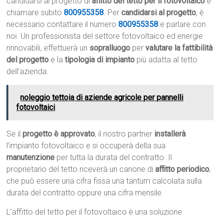
candidarsi al progetto di
affitto del tetto per il fotovoltaico
e
chiamare subito
800955358
. Per
candidarsi al progetto
, è
necessario contattare il numero
800955358
e parlare con
noi. Un professionista del settore fotovoltaico ed energie
rinnovabili, effettuerà un
sopralluogo
per
valutare la fattibilità
del progetto
e la
tipologia di impianto
più adatta al tetto
dell’azienda.
noleggio tettoia di aziende agricole per pannelli
fotovoltaici
Se il
progetto è approvato
, il nostro partner
installerà
l’impianto fotovoltaico e si occuperà della sua
manutenzione
per tutta la durata del contratto. Il
proprietario del tetto riceverà un canone di
affitto periodico
,
che può essere una cifra fissa una tantum calcolata sulla
durata del contratto oppure una cifra mensile.
L’affitto del tetto per il fotovoltaico è una soluzione