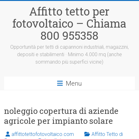
Vai
Affitto tetto per
al
contenuto
fotovoltaico – Chiama
800 955358
Opportunità per tetti di capannoni industriali, magazzini,
depositi e stabilimenti · Minimo 4.000 mq (anche
sommando più superfici vicine)
Menu
noleggio copertura di aziende
agricole per impianto solare
affittotettofotovoltaico.com
Affitto Tetto di