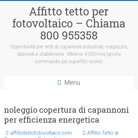
Vai
Affitto tetto per
al
contenuto
fotovoltaico – Chiama
800 955358
Opportunità per tetti di capannoni industriali, magazzini,
depositi e stabilimenti · Minimo 4.000 mq (anche
sommando più superfici vicine)
Menu
noleggio copertura di capannoni
per efficienza energetica
affittotettofotovoltaico.com
Affitto Tetto di