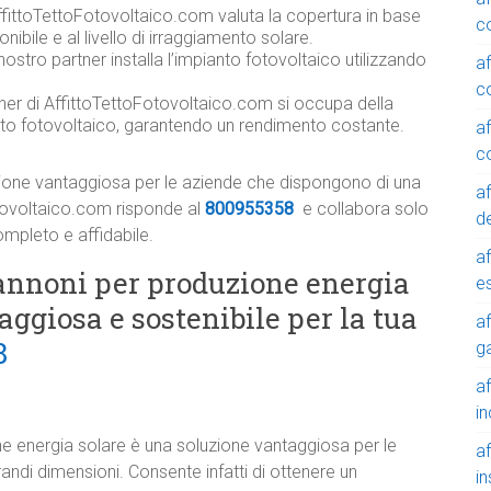
AffittoTettoFotovoltaico.com valuta la copertura in base
c
onibile e al livello di irraggiamento solare.
 nostro partner installa l’impianto fotovoltaico utilizzando
a
c
tner di AffittoTettoFotovoltaico.com si occupa della
nto fotovoltaico, garantendo un rendimento costante.
a
c
ione vantaggiosa per le aziende che dispongono di una
a
otovoltaico.com risponde al
800955358
e collabora solo
de
ompleto e affidabile.
a
annoni per produzione energia
e
aggiosa e sostenibile per la tua
a
8
g
a
in
e energia solare è una soluzione vantaggiosa per le
a
ndi dimensioni. Consente infatti di ottenere un
in