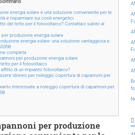
Sommario
A
one energia solare è una soluzione conveniente per le
A
tà e risparmiare sui costi energetici.
F
tto del tetto per il fotovoltaico? Contattaci subito al
Af
per produzione energia solare
oduzione energia solare: una soluzione vantaggiosa e
Af
955358
F
ione completa
apannoni per produzione energia solare
A
tetto per il fotovoltaico
affitto di un impianto fotovoltaico?
Af
ssere idoneo per noleggio copertura di capannoni per
B
mianto interessate a noleggio copertura di capannoni per
f
358
N
capannoni per produzione
Af