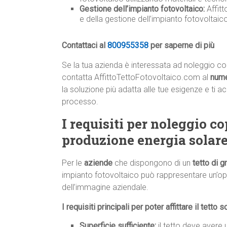
Gestione dell’impianto fotovoltaico:
Affit
e della gestione dell’impianto fotovoltai
Contattaci al
800955358
per saperne di più
Se la tua azienda è interessata ad noleggio co
contatta AffittoTettoFotovoltaico.com al
num
la soluzione più adatta alle tue esigenze e ti
processo.
I requisiti per noleggio c
produzione energia solar
Per le
aziende
che dispongono di un
tetto di 
impianto fotovoltaico può rappresentare un’op
dell’immagine aziendale.
I requisiti principali per poter affittare il tetto s
Superficie sufficiente:
il tetto deve avere 