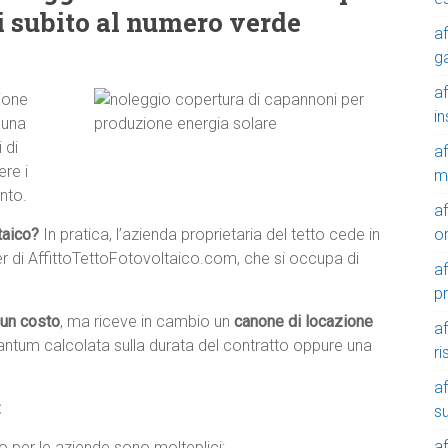
ci subito al numero verde
af
g
af
ione
in
 una
 di
af
re i
m
nto.
af
o
ltaico?
In pratica, l’azienda proprietaria del tetto cede in
tner di AffittoTettoFotovoltaico.com, che si occupa di
af
p
cun costo
, ma riceve in cambio un
canone di locazione
af
tantum calcolata sulla durata del contratto oppure una
r
af
:
su
af
ico per le aziende sono molteplici: