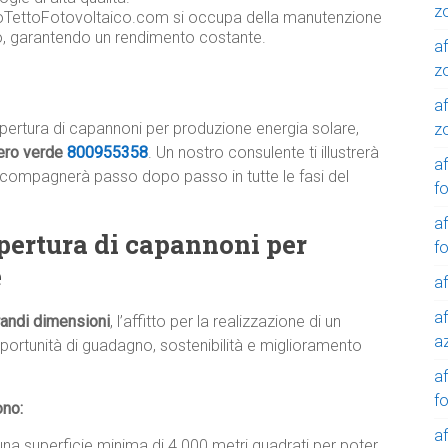
z
toTettoFotovoltaico.com si occupa della manutenzione
co, garantendo un rendimento costante.
af
z
af
pertura di capannoni per produzione energia solare,
z
ero verde
800955358
. Un nostro consulente ti illustrerà
af
 accompagnerà passo dopo passo in tutte le fasi del
f
af
opertura di capannoni per
f
e
af
af
grandi dimensioni
, l’affitto per la realizzazione di un
a
portunità di guadagno, sostenibilità e miglioramento
a
f
ono:
a
una superficie minima di 4.000 metri quadrati per poter