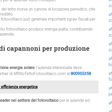
z
a del tetto riceve un canone di locazione periodico, che
reddito.
af
o fotovoltaico può generare importanti sgravi fiscali per
zo
af
nto fotovoltaico produce energia pulita, contribuendo
’azienda.
z
af
di capannoni per produzione
z
a
b
zione energia solare
, l’azienda interessata deve
a
artner di AffittoTettoFotovoltaico.com al
800955358
.
f
r efficienza energetica
a
p
leader nel settore del fotovoltaico
per le aziende ed
a
a