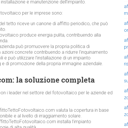
installazione e manutenzione dell’impianto.
a
l fotovoltaico per le imprese sono:
m
a
del tetto riceve un canone di affitto periodico, che può
ito.
o
ovoltaico produce energia pulita, contribuendo alla
a
enda.
azienda può promuovere la propria politica di
p
n azioni concrete contribuendo a ridurre l’inquinamento
a
 e può utilizzare l’installazione di un impianto
 e di promozione della propria immagine aziendale.
r
a
com: la soluzione completa
su
af
n i leader nel settore del fotovoltaico per le aziende ed
z
af
ffittoTettoFotovoltaico.com valuta la copertura in base
zo
onibile e al livello di irraggiamento solare.
fittoTettoFotovoltaico.com installa l’impianto
af
gie di alta qualità.