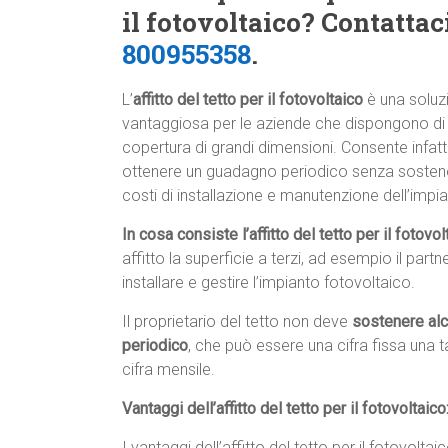
il fotovoltaico? Contatta
800955358
.
L’
affitto del tetto per il fotovoltaico
è una soluz
vantaggiosa per le aziende che dispongono di
copertura di grandi dimensioni. Consente infatti
ottenere un guadagno periodico senza sostene
costi di installazione e manutenzione dell’impia
In cosa consiste l’affitto del tetto per il fotovo
affitto la superficie a terzi, ad esempio il par
installare e gestire l’impianto fotovoltaico.
Il proprietario del tetto non deve
sostenere al
periodico
, che può essere una cifra fissa una 
cifra mensile.
Vantaggi dell’affitto del tetto per il fotovoltaico
I vantaggi dell’affitto del tetto per il fotovolta