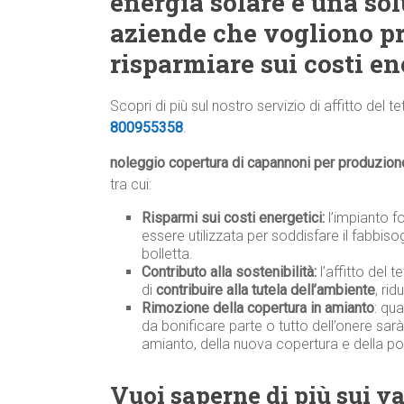
energia solare è una so
aziende che vogliono pr
risparmiare sui costi en
Scopri di più sul nostro servizio di affitto del te
800955358
.
noleggio copertura di capannoni per produzion
tra cui:
Risparmi sui costi energetici:
l’impianto f
essere utilizzata per soddisfare il fabbiso
bolletta.
Contributo alla sostenibilità:
l’affitto del 
di
contribuire alla tutela dell’ambiente
, ri
Rimozione della copertura in amianto
: qu
da bonificare parte o tutto dell’onere sar
amianto, della nuova copertura e della po
Vuoi saperne di più sui van