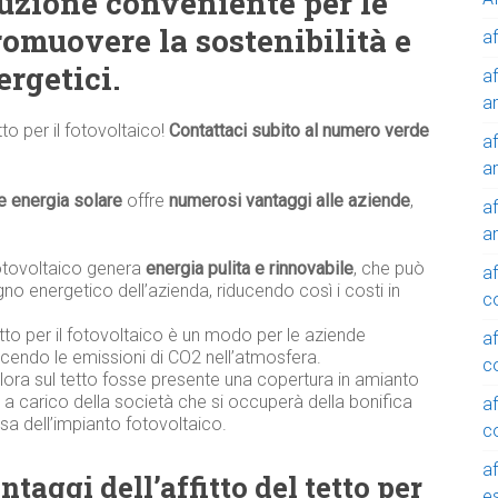
luzione conveniente per le
omuovere la sostenibilità e
af
ergetici.
af
a
tto per il fotovoltaico!
Contattaci subito al numero verde
af
a
e energia solare
offre
numerosi vantaggi alle aziende
,
af
a
otovoltaico genera
energia pulita e rinnovabile
, che può
af
gno energetico dell’azienda, riducendo così i costi in
c
tetto per il fotovoltaico è un modo per le aziende
af
ducendo le emissioni di CO2 nell’atmosfera.
c
alora sul tetto fosse presente una copertura in amianto
à a carico della società che si occuperà della bonifica
af
sa dell’impianto fotovoltaico.
c
af
taggi dell’affitto del tetto per
e