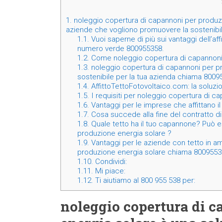
1.
noleggio copertura di capannoni per produzi
aziende che vogliono promuovere la sostenibili
1.1.
Vuoi saperne di più sui vantaggi dell’affi
numero verde 800955358.
1.2.
Come noleggio copertura di capannoni 
1.3.
noleggio copertura di capannoni per pr
sostenibile per la tua azienda chiama 800
1.4.
AffittoTettoFotovoltaico.com: la soluz
1.5.
I requisiti per noleggio copertura di c
1.6.
Vantaggi per le imprese che affittano il 
1.7.
Cosa succede alla fine del contratto di 
1.8.
Quale tetto ha il tuo capannone? Può e
produzione energia solare ?
1.9.
Vantaggi per le aziende con tetto in a
produzione energia solare chiama 800955
1.10.
Condividi:
1.11.
Mi piace:
1.12.
Ti aiutiamo al 800 955 538 per:
noleggio copertura di 