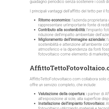
guadagno periodico senza sostenere i costi di 
I principali vantaggi dell’affitto del tetto per i
Ritorno economico:
l’azienda proprietaria 
rappresentare un’importante fonte di redd
Contributo alla sostenibilità:
l’impianto fot
riduzione dell’impatto ambientale dell’azi
Miglioramento dell’immagine aziendale:
l’
sostenibilità e attenzione all’ambiente co
atmosferico e la dipendenza da fonti fossili
fotovoltaico come elemento di marketing
AffittoTettoFotovoltaico.
AffittoTettoFotovoltaico.com collabora solo co
offre un servizio completo, che include:
Valutazione della copertura:
i partner di A
all’esposizione al sole, alla superficie disp
Installazione dell’impianto fotovoltaico:
Af
fotovoltaico utilizzando materiali e tecnolo