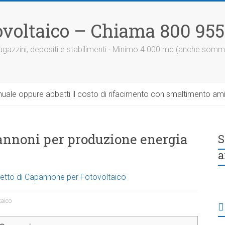
otovoltaico – Chiama 800 95
 magazzini, depositi e stabilimenti · Minimo 4.000 mq (anche somm
uale oppure abbatti il costo di rifacimento con smaltimento am
annoni per produzione energia
S
a
 Tetto di Capannone per Fotovoltaico
taico