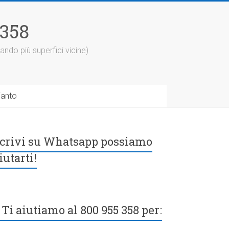
5358
ando più superfici vicine)
ianto
crivi su Whatsapp possiamo
iutarti!
Ti aiutiamo al 800 955 358 per: