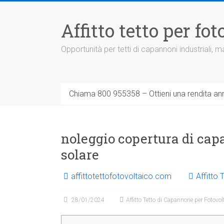
Vai
al
Affitto tetto per f
contenuto
Opportunità per tetti di capannoni industriali,
Chiama 800 955358 – Ottieni una rendita ann
noleggio copertura di cap
solare
affittotettofotovoltaico.com
Affitto
28/01/2024
Affitto Tetto di Capannone per Fotovol