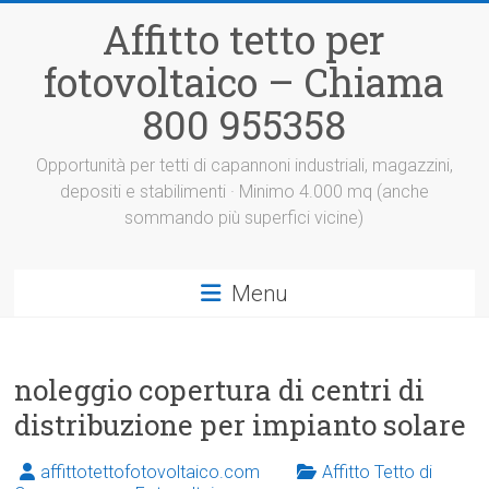
Vai
Affitto tetto per
al
contenuto
fotovoltaico – Chiama
800 955358
Opportunità per tetti di capannoni industriali, magazzini,
depositi e stabilimenti · Minimo 4.000 mq (anche
sommando più superfici vicine)
Menu
noleggio copertura di centri di
distribuzione per impianto solare
affittotettofotovoltaico.com
Affitto Tetto di