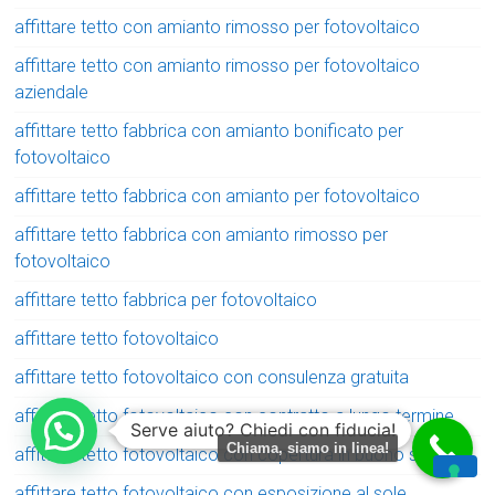
affittare tetto con amianto rimosso per fotovoltaico
affittare tetto con amianto rimosso per fotovoltaico
aziendale
affittare tetto fabbrica con amianto bonificato per
fotovoltaico
affittare tetto fabbrica con amianto per fotovoltaico
affittare tetto fabbrica con amianto rimosso per
fotovoltaico
affittare tetto fabbrica per fotovoltaico
affittare tetto fotovoltaico
affittare tetto fotovoltaico con consulenza gratuita
affittare tetto fotovoltaico con contratto a lungo termine
Serve aiuto? Chiedi con fiducia!
Chiama, siamo in linea!
affittare tetto fotovoltaico con copertura in buono stato
affittare tetto fotovoltaico con esposizione al sole