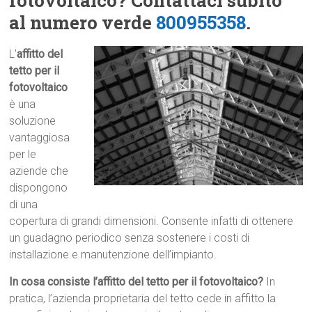
fotovoltaico? Contattaci subito
al numero verde
800955358
.
L’
affitto del
tetto per il
fotovoltaico
è una
soluzione
vantaggiosa
per le
aziende che
dispongono
di una
copertura di grandi dimensioni. Consente infatti di ottenere
un guadagno periodico senza sostenere i costi di
installazione e manutenzione dell’impianto.
In cosa consiste l’affitto del tetto per il fotovoltaico?
In
pratica, l’azienda proprietaria del tetto cede in affitto la