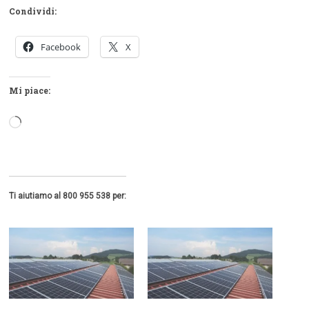
Condividi:
Facebook
X
Mi piace:
Caricamento
in
corso…
Ti aiutiamo al 800 955 538 per: