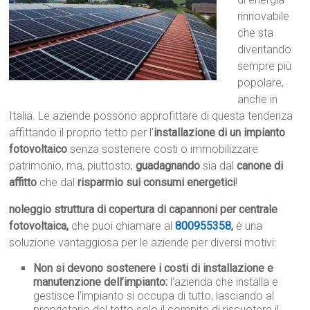
rinnovabile
che sta
diventando
sempre più
popolare,
anche in
Italia. Le aziende possono approfittare di questa tendenza
affittando il proprio tetto per l’
installazione di un impianto
fotovoltaico
senza sostenere costi o immobilizzare
patrimonio, ma, piuttosto,
guadagnando
sia dal
canone di
affitto
che dal
risparmio sui consumi energetici
!
noleggio struttura di copertura di capannoni per centrale
fotovoltaica,
che puoi chiamare al
800955358
,
è una
soluzione vantaggiosa per le aziende per diversi motivi:
Non si devono sostenere i costi di installazione e
manutenzione dell’impianto:
l’azienda che installa e
gestisce l’impianto si occupa di tutto, lasciando al
proprietario del tetto solo il compito di riscuotere il