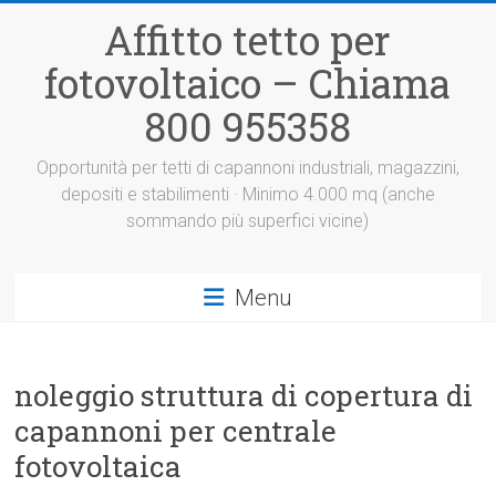
Vai
Affitto tetto per
al
contenuto
fotovoltaico – Chiama
800 955358
Opportunità per tetti di capannoni industriali, magazzini,
depositi e stabilimenti · Minimo 4.000 mq (anche
sommando più superfici vicine)
Menu
noleggio struttura di copertura di
capannoni per centrale
fotovoltaica