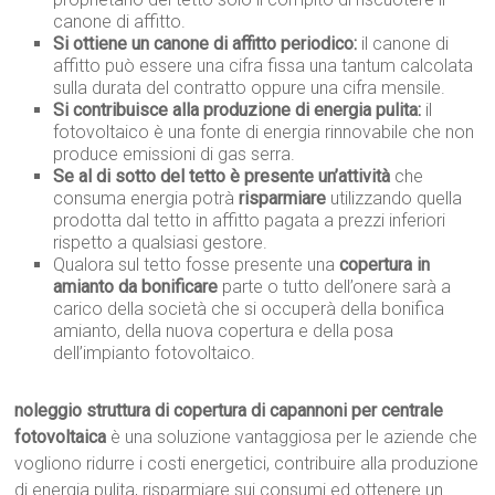
canone di affitto.
Si ottiene un canone di affitto periodico:
il canone di
affitto può essere una cifra fissa una tantum calcolata
sulla durata del contratto oppure una cifra mensile.
Si contribuisce alla produzione di energia pulita:
il
fotovoltaico è una fonte di energia rinnovabile che non
produce emissioni di gas serra.
Se al di sotto del tetto è presente un’attività
che
consuma energia potrà
risparmiare
utilizzando quella
prodotta dal tetto in affitto pagata a prezzi inferiori
rispetto a qualsiasi gestore.
Qualora sul tetto fosse presente una
copertura in
amianto da bonificare
parte o tutto dell’onere sarà a
carico della società che si occuperà della bonifica
amianto, della nuova copertura e della posa
dell’impianto fotovoltaico.
noleggio struttura di copertura di capannoni per centrale
fotovoltaica
è una soluzione vantaggiosa per le aziende che
vogliono ridurre i costi energetici, contribuire alla produzione
di energia pulita, risparmiare sui consumi ed ottenere un