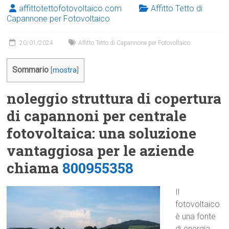
affittotettofotovoltaico.com
Affitto Tetto di
Capannone per Fotovoltaico
20/01/2024
Affitto Tetto di Capannone per Fotovoltaico
Sommario
[
mostra
]
noleggio struttura di copertura
di capannoni per centrale
fotovoltaica: una soluzione
vantaggiosa per le aziende
chiama
800955358
Il
fotovoltaico
è una fonte
di energia