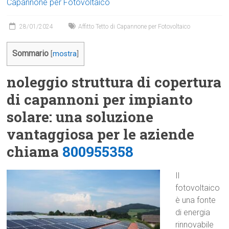
Capannone per Fotovoltaico
28/01/2024
Affitto Tetto di Capannone per Fotovoltaico
Sommario
[
mostra
]
noleggio struttura di copertura
di capannoni per impianto
solare: una soluzione
vantaggiosa per le aziende
chiama
800955358
Il
fotovoltaico
è una fonte
di energia
rinnovabile