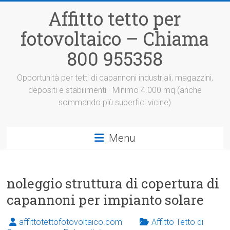
Vai
Affitto tetto per
al
contenuto
fotovoltaico – Chiama
800 955358
Opportunità per tetti di capannoni industriali, magazzini,
depositi e stabilimenti · Minimo 4.000 mq (anche
sommando più superfici vicine)
Menu
noleggio struttura di copertura di
capannoni per impianto solare
affittotettofotovoltaico.com
Affitto Tetto di