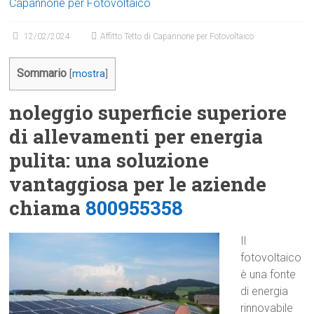
Capannone per Fotovoltaico
12/02/2024
Affitto Tetto di Capannone per Fotovoltaico
Sommario
[
mostra
]
noleggio superficie superiore
di allevamenti per energia
pulita: una soluzione
vantaggiosa per le aziende
chiama
800955358
Il
fotovoltaico
è una fonte
di energia
rinnovabile