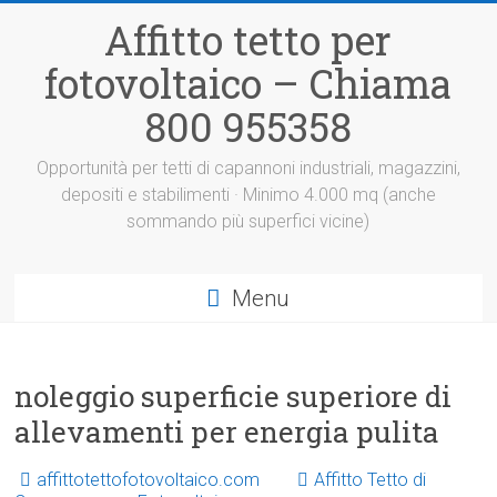
Vai
Affitto tetto per
al
contenuto
fotovoltaico – Chiama
800 955358
Opportunità per tetti di capannoni industriali, magazzini,
depositi e stabilimenti · Minimo 4.000 mq (anche
sommando più superfici vicine)
Menu
noleggio superficie superiore di
allevamenti per energia pulita
affittotettofotovoltaico.com
Affitto Tetto di