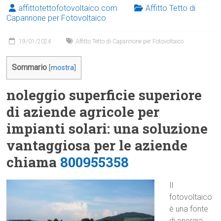
affittotettofotovoltaico.com
Affitto Tetto di
Capannone per Fotovoltaico
19/01/2024
Affitto Tetto di Capannone per Fotovoltaico
Sommario
[
mostra
]
noleggio superficie superiore
di aziende agricole per
impianti solari: una soluzione
vantaggiosa per le aziende
chiama
800955358
Il
fotovoltaico
è una fonte
di energia