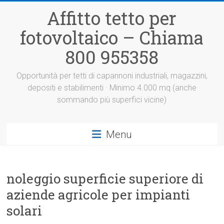
Vai
Affitto tetto per
al
contenuto
fotovoltaico – Chiama
800 955358
Opportunità per tetti di capannoni industriali, magazzini,
depositi e stabilimenti · Minimo 4.000 mq (anche
sommando più superfici vicine)
Menu
noleggio superficie superiore di
aziende agricole per impianti
solari