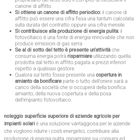
canone di affitto.
Si ottiene un canone di affitto periodico:
il canone di
affitto può essere una cifra fissa una tantum calcolata
sulla durata del contratto oppure una cifra mensile.
Si contribuisce alla produzione di energia pulita:
il
fotovoltaico è una fonte di energia rinnovabile che non
produce emissioni di gas serra.
Se al di sotto del tetto è presente un’attività
che
consuma energia potrà
risparmiare
utilizzando quella
prodotta dal tetto in affitto pagata a prezzi inferiori
rispetto a qualsiasi gestore.
Qualora sul tetto fosse presente una
copertura in
amianto da bonificare
parte o tutto dell’onere sarà a
carico della società che si occuperà della bonifica
amianto, della nuova copertura e della posa
dell’impianto fotovoltaico.
noleggio superficie superiore di aziende agricole per
impianti solari
è una soluzione vantaggiosa per le aziende
che vogliono ridurre i costi energetici, contribuire alla
produzione di energia pulita, risparmiare sui consumi ed