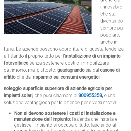
rinnovabile
che sta
diventando
sempre più
popolare,
anche in
Italia. Le aziende possono approfittare di questa tendenza
affittando il proprio tetto per l’
installazione di un impianto
fotovoltaico
senza sostenere costi o immobilizzare
patrimonio, ma, piuttosto,
guadagnando
sia dal
canone di
affitto
che dal
risparmio sui consumi energetici
!
noleggio superficie superiore di aziende agricole per
impianti solari,
che puoi chiamare al
800955358
,
è una
soluzione vantaggiosa per le aziende per diversi motivi:
Non si devono sostenere i costi di installazione e
manutenzione dell’impianto:
l’azienda che installa e
gestisce l’impianto si occupa di tutto, lasciando al
proprietario del tetto solo il compito di riscuotere il