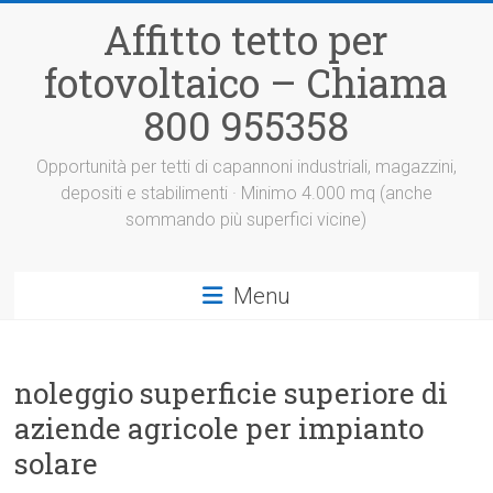
Vai
Affitto tetto per
al
contenuto
fotovoltaico – Chiama
800 955358
Opportunità per tetti di capannoni industriali, magazzini,
depositi e stabilimenti · Minimo 4.000 mq (anche
sommando più superfici vicine)
Menu
noleggio superficie superiore di
aziende agricole per impianto
solare