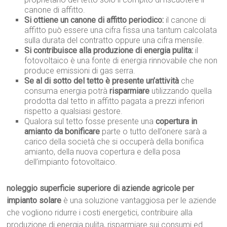
canone di affitto.
Si ottiene un canone di affitto periodico:
il canone di
affitto può essere una cifra fissa una tantum calcolata
sulla durata del contratto oppure una cifra mensile.
Si contribuisce alla produzione di energia pulita:
il
fotovoltaico è una fonte di energia rinnovabile che non
produce emissioni di gas serra.
Se al di sotto del tetto è presente un’attività
che
consuma energia potrà
risparmiare
utilizzando quella
prodotta dal tetto in affitto pagata a prezzi inferiori
rispetto a qualsiasi gestore.
Qualora sul tetto fosse presente una
copertura in
amianto da bonificare
parte o tutto dell’onere sarà a
carico della società che si occuperà della bonifica
amianto, della nuova copertura e della posa
dell’impianto fotovoltaico.
noleggio superficie superiore di aziende agricole per
impianto solare
è una soluzione vantaggiosa per le aziende
che vogliono ridurre i costi energetici, contribuire alla
produzione di energia pulita, risparmiare sui consumi ed