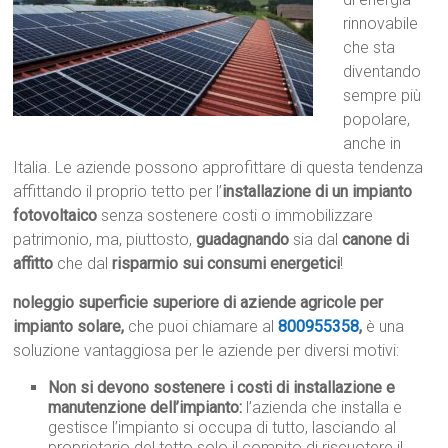
rinnovabile
che sta
diventando
sempre più
popolare,
anche in
Italia. Le aziende possono approfittare di questa tendenza
affittando il proprio tetto per l’
installazione di un impianto
fotovoltaico
senza sostenere costi o immobilizzare
patrimonio, ma, piuttosto,
guadagnando
sia dal
canone di
affitto
che dal
risparmio sui consumi energetici
!
noleggio superficie superiore di aziende agricole per
impianto solare,
che puoi chiamare al
800955358
,
è una
soluzione vantaggiosa per le aziende per diversi motivi:
Non si devono sostenere i costi di installazione e
manutenzione dell’impianto:
l’azienda che installa e
gestisce l’impianto si occupa di tutto, lasciando al
proprietario del tetto solo il compito di riscuotere il