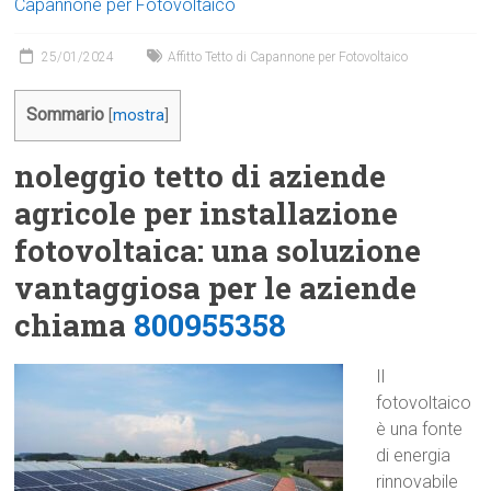
Capannone per Fotovoltaico
25/01/2024
Affitto Tetto di Capannone per Fotovoltaico
Sommario
[
mostra
]
noleggio tetto di aziende
agricole per installazione
fotovoltaica: una soluzione
vantaggiosa per le aziende
chiama
800955358
Il
fotovoltaico
è una fonte
di energia
rinnovabile