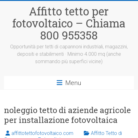
Vai
Affitto tetto per
al
contenuto
fotovoltaico – Chiama
800 955358
Opportunità per tetti di capannoni industriali, magazzini,
depositi e stabilimenti · Minimo 4.000 mq (anche
sommando più superfici vicine)
Menu
noleggio tetto di aziende agricole
per installazione fotovoltaica
affittotettofotovoltaico.com
Affitto Tetto di