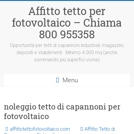
Vai
Affitto tetto per
al
contenuto
fotovoltaico – Chiama
800 955358
Opportunità per tetti di capannoni industriali, magazzini,
depositi e stabilimenti · Minimo 4.000 mq (anche
sommando più superfici vicine)
Menu
noleggio tetto di capannoni per
fotovoltaico
affittotettofotovoltaico.com
Affitto Tetto di