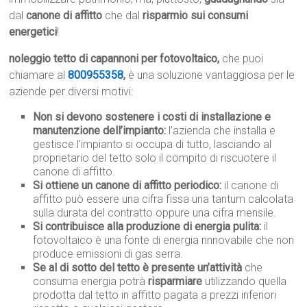
dal
canone di affitto
che dal
risparmio sui consumi
energetici
!
noleggio tetto di capannoni per fotovoltaico,
che puoi
chiamare al
800955358
,
è una soluzione vantaggiosa per le
aziende per diversi motivi:
Non si devono sostenere i costi di installazione e
manutenzione dell’impianto:
l’azienda che installa e
gestisce l’impianto si occupa di tutto, lasciando al
proprietario del tetto solo il compito di riscuotere il
canone di affitto.
Si ottiene un canone di affitto periodico:
il canone di
affitto può essere una cifra fissa una tantum calcolata
sulla durata del contratto oppure una cifra mensile.
Si contribuisce alla produzione di energia pulita:
il
fotovoltaico è una fonte di energia rinnovabile che non
produce emissioni di gas serra.
Se al di sotto del tetto è presente un’attività
che
consuma energia potrà
risparmiare
utilizzando quella
prodotta dal tetto in affitto pagata a prezzi inferiori