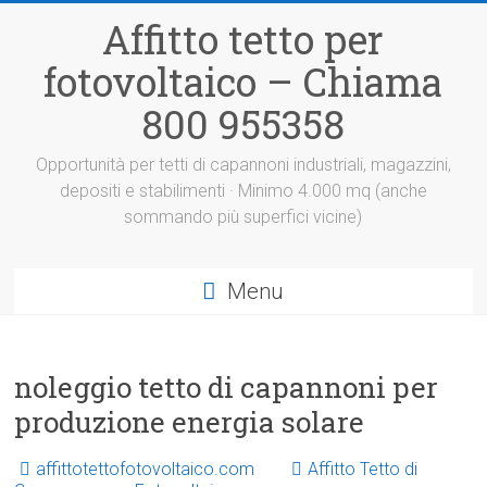
Vai
Affitto tetto per
al
contenuto
fotovoltaico – Chiama
800 955358
Opportunità per tetti di capannoni industriali, magazzini,
depositi e stabilimenti · Minimo 4.000 mq (anche
sommando più superfici vicine)
Menu
noleggio tetto di capannoni per
produzione energia solare
affittotettofotovoltaico.com
Affitto Tetto di