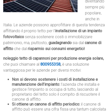
diventando
sempre più
popolare,
anche in
Italia. Le aziende possono approfittare di questa tendenza
affittando il proprio tetto per l’
installazione di un impianto
fotovoltaico
senza sostenere costi o immobilizzare
patrimonio, ma, piuttosto,
guadagnando
sia dal
canone di
affitto
che dal
risparmio sui consumi energetici
!
noleggio tetto di capannoni per produzione energia solare,
che puoi chiamare al
800955358
,
è una soluzione
vantaggiosa per le aziende per diversi motivi:
Non si devono sostenere i costi di installazione e
manutenzione dell’impianto:
l’azienda che installa e
gestisce l’impianto si occupa di tutto, lasciando al
proprietario del tetto solo il compito di riscuotere il
canone di affitto.
Si ottiene un canone di affitto periodico:
il canone di
affitto può essere una cifra fissa una tantum calcolata