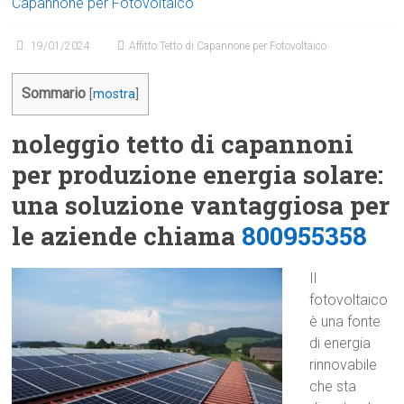
Capannone per Fotovoltaico
19/01/2024
Affitto Tetto di Capannone per Fotovoltaico
Sommario
[
mostra
]
noleggio tetto di capannoni
per produzione energia solare:
una soluzione vantaggiosa per
le aziende chiama
800955358
Il
fotovoltaico
è una fonte
di energia
rinnovabile
che sta