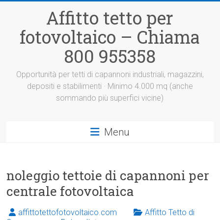
Vai
Affitto tetto per
al
contenuto
fotovoltaico – Chiama
800 955358
Opportunità per tetti di capannoni industriali, magazzini,
depositi e stabilimenti · Minimo 4.000 mq (anche
sommando più superfici vicine)
Menu
noleggio tettoie di capannoni per
centrale fotovoltaica
affittotettofotovoltaico.com
Affitto Tetto di