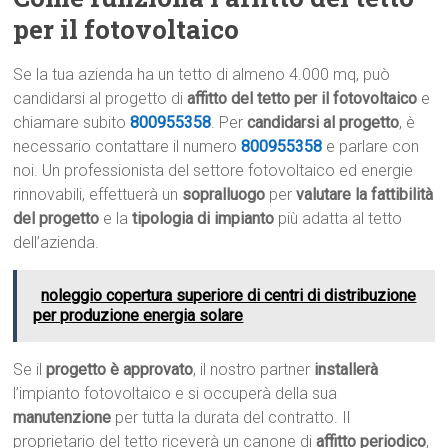
per il fotovoltaico
Se la tua azienda ha un tetto di almeno 4.000 mq, può
candidarsi al progetto di
affitto del tetto per il fotovoltaico
e
chiamare subito
800955358
. Per
candidarsi al progetto
, è
necessario contattare il numero
800955358
e parlare con
noi. Un professionista del settore fotovoltaico ed energie
rinnovabili, effettuerà un
sopralluogo
per
valutare la fattibilità
del progetto
e la
tipologia di impianto
più adatta al tetto
dell’azienda.
noleggio copertura superiore di centri di distribuzione
per produzione energia solare
Se il
progetto è approvato
, il nostro partner
installerà
l’impianto fotovoltaico e si occuperà della sua
manutenzione
per tutta la durata del contratto. Il
proprietario del tetto riceverà un canone di
affitto periodico
,