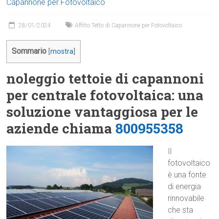
Capannone per Fotovoltaico
28/01/2024
Affitto Tetto di Capannone per Fotovoltaico
Sommario
[
mostra
]
noleggio tettoie di capannoni
per centrale fotovoltaica: una
soluzione vantaggiosa per le
aziende chiama
800955358
Il
fotovoltaico
è una fonte
di energia
rinnovabile
che sta