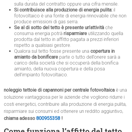
sulla durata del contratto oppure una cifra mensile.
Si contribuisce alla produzione di energia pulita:
il
fotovoltaico è una fonte di energia rinnovabile che non
produce emissioni di gas serra.
Se al di sotto del tetto è presente un’attività
che
consuma energia potrà
risparmiare
utilizzando quella
prodotta dal tetto in affitto pagata a prezzi inferiori
rispetto a qualsiasi gestore.
Qualora sul tetto fosse presente una
copertura in
amianto da bonificare
parte o tutto dell’onere sarà a
carico della società che si occuperà della bonifica
amianto, della nuova copertura e della posa
dell’impianto fotovoltaico.
noleggio tettoie di capannoni per centrale fotovoltaica
è una
soluzione vantaggiosa per le aziende che vogliono ridurre i
costi energetici, contribuire alla produzione di energia pulita,
risparmiare sui consumi ed ottenere un reddito aggiuntivo,
chiama adesso
800955358
!
Come funziona l’affitto del tetto