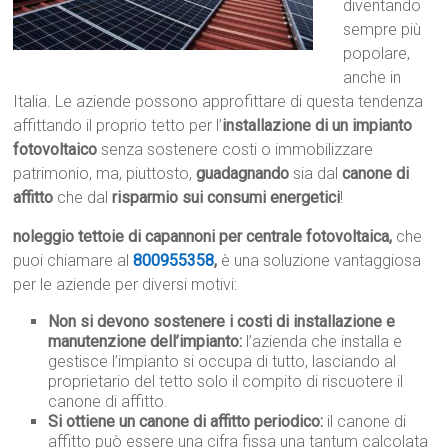
diventando
sempre più
popolare,
anche in
Italia. Le aziende possono approfittare di questa tendenza
affittando il proprio tetto per l’
installazione di un impianto
fotovoltaico
senza sostenere costi o immobilizzare
patrimonio, ma, piuttosto,
guadagnando
sia dal
canone di
affitto
che dal
risparmio sui consumi energetici
!
noleggio tettoie di capannoni per centrale fotovoltaica,
che
puoi chiamare al
800955358
,
è una soluzione vantaggiosa
per le aziende per diversi motivi:
Non si devono sostenere i costi di installazione e
manutenzione dell’impianto:
l’azienda che installa e
gestisce l’impianto si occupa di tutto, lasciando al
proprietario del tetto solo il compito di riscuotere il
canone di affitto.
Si ottiene un canone di affitto periodico:
il canone di
affitto può essere una cifra fissa una tantum calcolata