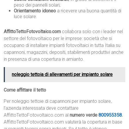
peso dei pannelli solari;
Orientamento idoneo
a ricevere una buona quantità di
luce solare.
AffittoTettoFotovoltaico.com
collabora solo con i leader nel
settore del fotovoltaico per le imprese: società che si
occupano di installare impianti fotovoltaici in tutta Italia su
capannoni, magazzini, depositi, stabilimenti produttivi anche
in presenza di una copertura in amianto.
noleggio tettoia di allevamenti per impianto solare
Come affittare il tetto
Per noleggio tettoie di capannoni per impianto solare,
l’azienda interessata deve contattare
AffittoTettoFotovoltaico.com al
numero verde
800955358
.
AffittoTettoFotovoltaico.com valuterà la copertura in base
ai requisiti tecnici sopra indicati. Se il tetto è idoneo,