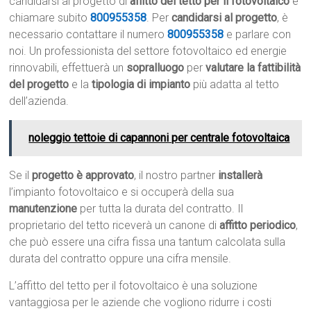
candidarsi al progetto di
affitto del tetto per il fotovoltaico
e
chiamare subito
800955358
. Per
candidarsi al progetto
, è
necessario contattare il numero
800955358
e parlare con
noi. Un professionista del settore fotovoltaico ed energie
rinnovabili, effettuerà un
sopralluogo
per
valutare la fattibilità
del progetto
e la
tipologia di impianto
più adatta al tetto
dell’azienda.
noleggio tettoie di capannoni per centrale fotovoltaica
Se il
progetto è approvato
, il nostro partner
installerà
l’impianto fotovoltaico e si occuperà della sua
manutenzione
per tutta la durata del contratto. Il
proprietario del tetto riceverà un canone di
affitto periodico
,
che può essere una cifra fissa una tantum calcolata sulla
durata del contratto oppure una cifra mensile.
L’affitto del tetto per il fotovoltaico è una soluzione
vantaggiosa per le aziende che vogliono ridurre i costi