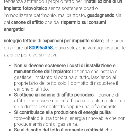
tendenza affittando il proprio tetto per l’
installazione di un
impianto fotovoltaico
senza sostenere costi o
immobilizzare patrimonio, ma, piuttosto,
guadagnando
sia
dal
canone di affitto
che dal
risparmio sui consumi
energetici
!
noleggio tettoie di capannoni per impianto solare,
che puoi
chiamare al
800955358
,
è una soluzione vantaggiosa per le
aziende per diversi motivi:
Non si devono sostenere i costi di installazione e
manutenzione dell’impianto:
l’azienda che installa e
gestisce l’impianto si occupa di tutto, lasciando al
proprietario del tetto solo il compito di riscuotere il
canone di affitto.
Si ottiene un canone di affitto periodico:
il canone di
affitto può essere una cifra fissa una tantum calcolata
sulla durata del contratto oppure una cifra mensile.
Si contribuisce alla produzione di energia pulita:
il
fotovoltaico è una fonte di energia rinnovabile che non
produce emissioni di gas serra.
Se al di sotto del tetto è presente un’attività
che