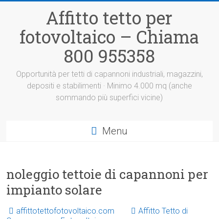
Vai
Affitto tetto per
al
contenuto
fotovoltaico – Chiama
800 955358
Opportunità per tetti di capannoni industriali, magazzini,
depositi e stabilimenti · Minimo 4.000 mq (anche
sommando più superfici vicine)
Menu
noleggio tettoie di capannoni per
impianto solare
affittotettofotovoltaico.com
Affitto Tetto di