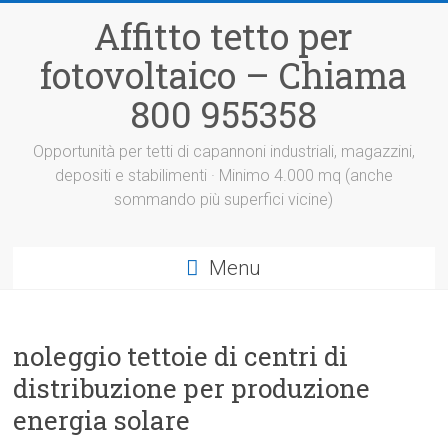
Vai
Affitto tetto per
al
contenuto
fotovoltaico – Chiama
800 955358
Opportunità per tetti di capannoni industriali, magazzini,
depositi e stabilimenti · Minimo 4.000 mq (anche
sommando più superfici vicine)
Menu
noleggio tettoie di centri di
distribuzione per produzione
energia solare