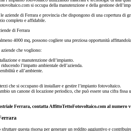
oFotovoltaico.com si occupa della manutenzione e della gestione dell’im
le aziende di Ferrara e provincia che dispongono di una copertura di g
zio completo e affidabile.
ziende di Ferrara
lmeno 4000 mq, possono cogliere una preziosa opportunità affittandola p
le aziende che vogliono:
stallazione e manutenzione dell’impianto.
, riducendo l’impatto ambientale dell’azienda.
tenibilità e all’ambiente.
a terzi che si occupano di installare e gestire l’impianto fotovoltaico.
cambio un canone di locazione periodico, che può essere una cifra fissa u
dustriale Ferrara, contatta AffittoTettoFotovoltaico.com al numero 
 Ferrara
sfruttare questa risorsa per generare un reddito aggiuntivo e contribuire 