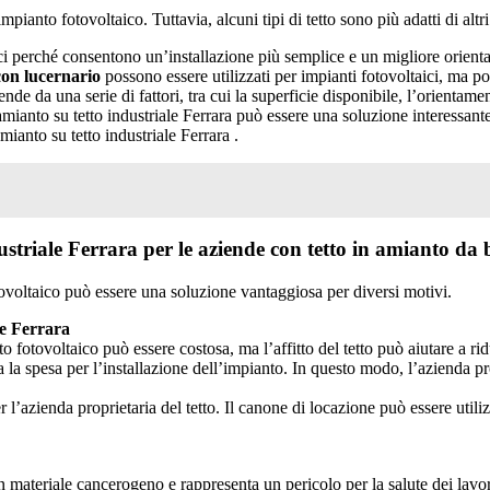
impianto fotovoltaico. Tuttavia, alcuni tipi di tetto sono più adatti di altri
ici perché consentono un’installazione più semplice e un migliore orienta
 con lucernario
possono essere utilizzati per impianti fotovoltaici, ma p
ende da una serie di fattori, tra cui la superficie disponibile, l’orientamen
mianto su tetto industriale Ferrara può essere una soluzione interessant
amianto su tetto industriale Ferrara .
triale Ferrara per le aziende con tetto in amianto da b
fotovoltaico può essere una soluzione vantaggiosa per diversi motivi.
le Ferrara
o fotovoltaico può essere costosa, ma l’affitto del tetto può aiutare a rid
tta la spesa per l’installazione dell’impianto. In questo modo, l’azienda p
r l’azienda proprietaria del tetto. Il canone di locazione può essere utili
 un materiale cancerogeno e rappresenta un pericolo per la salute dei lavor