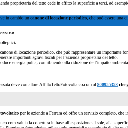
ienda proprietaria del tetto cede in affitto la superficie a terzi, ad esemp
eve in cambio un
canone di locazione periodico
, che può essere una ci
Ferrara:
olteplici:
n canone di locazione periodico, che può rappresentare un importante fon
erare importanti sgravi fiscali per l’azienda proprietaria del tetto.
oduce energia pulita, contribuendo alla riduzione dell’impatto ambienta
ressata deve contattare AffittoTettoFotovoltaico.com al
800955358
che g
otovoltaico
per le aziende a Ferrara ed offre un servizio completo, che i
aico.com valuta la copertura in base all’esposizione al sole, alla superfic
alla l’impianto fotovoltaico utilizzando materiali e tecnologie di alta qual