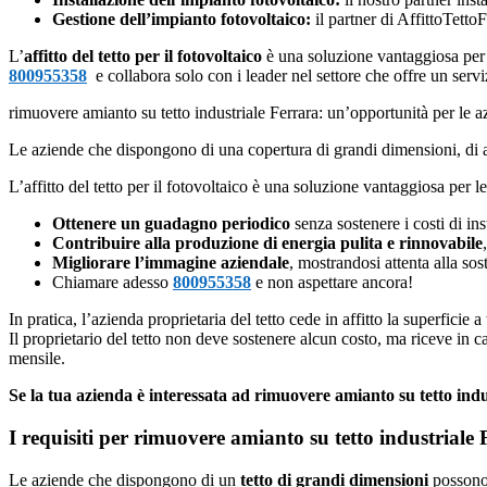
Gestione dell’impianto fotovoltaico:
il partner di AffittoTett
L’
affitto del tetto per il fotovoltaico
è una soluzione vantaggiosa per 
800955358
e collabora solo con i leader nel settore che offre un servi
rimuovere amianto su tetto industriale Ferrara: un’opportunità per le a
Le aziende che dispongono di una copertura di grandi dimensioni, di a
L’affitto del tetto per il fotovoltaico è una soluzione vantaggiosa per 
Ottenere un guadagno periodico
senza sostenere i costi di in
Contribuire alla produzione di energia pulita e rinnovabile
Migliorare l’immagine aziendale
, mostrandosi attenta alla sos
Chiamare adesso
800955358
e non aspettare ancora!
In pratica, l’azienda proprietaria del tetto cede in affitto la superficie 
Il proprietario del tetto non deve sostenere alcun costo, ma riceve in 
mensile.
Se la tua azienda è interessata ad rimuovere amianto su tetto in
I requisiti per rimuovere amianto su tetto industriale
Le aziende che dispongono di un
tetto di grandi dimensioni
possono 