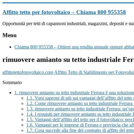
Vai
al
Affitto tetto per fotovoltaico – Chiama 800 955358
contenuto
Opportunità per tetti di capannoni industriali, magazzini, depositi e
Menu
Chiama 800 955358 – Ottieni una rendita annuale oppure abbatt
rimuovere amianto su tetto industriale Fe
affittotettofotovoltaico.com
Affitto Tetto di Stabilimento per Fotovolta
Sommario
1.
rimuovere amianto su tetto industriale Ferrara è una soluzione
1.1.
Vuoi saperne di più sui vantaggi dell’affitto del tett
1.2.
Come rimuovere amianto su tetto industriale Ferrara
1.3.
rimuovere amianto su tetto industriale Ferrara: un’opp
1.4.
I requisiti per rimuovere amianto su tetto industriale 
1.5.
Vantaggi dell’affitto del tetto per il fotovoltaico: pe
1.6.
Vantaggi per le imprese di Ferrara e provincia che affit
1.7.
Cosa succede alla fine del contratto di affitto del tetto