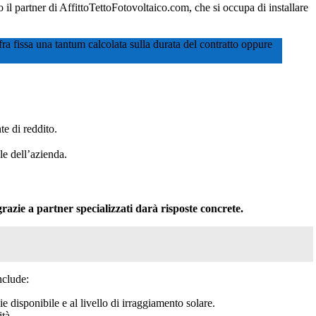
io il partner di AffittoTettoFotovoltaico.com, che si occupa di installare
fra fissa una tantum calcolata sulla durata del contratto oppure
te di reddito.
le dell’azienda.
razie a partner specializzati darà risposte concrete.
nclude:
ie disponibile e al livello di irraggiamento solare.
ità.