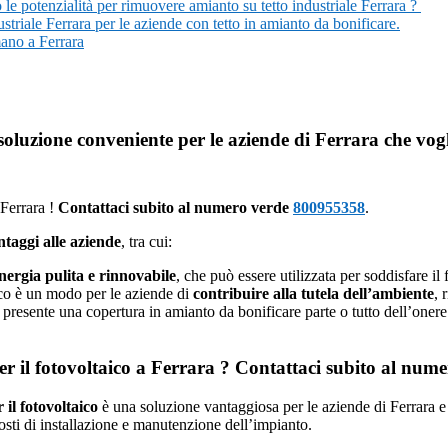
o le potenzialità per rimuovere amianto su tetto industriale Ferrara ?
triale Ferrara per le aziende con tetto in amianto da bonificare.
mano a Ferrara
oluzione conveniente per le aziende di Ferrara che vogl
a Ferrara !
Contattaci subito al numero verde
800955358
.
taggi alle aziende
, tra cui:
nergia pulita e rinnovabile
, che può essere utilizzata per soddisfare il
taico è un modo per le aziende di
contribuire alla tutela dell’ambiente
, 
se presente una copertura in amianto da bonificare parte o tutto dell’onere
 per il fotovoltaico a Ferrara ? Contattaci subito al nu
r il fotovoltaico
è una soluzione vantaggiosa per le aziende di Ferrara 
osti di installazione e manutenzione dell’impianto.