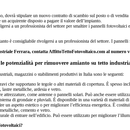
o, dovrà stipulare un nuovo contratto di scambio sul posto o di vendita d
 un acquirente disposto a pagare il valore dell’impianto.
gersi a un professionista del settore per smaltire i pannelli fotovoltaici
to è consigliabile rivolgersi a un professionista del settore. I pannelli
dustriale Ferrara, contatta AffittoTettoFotovoltaico.com al numero 
o le potenzialità per rimuovere amianto su tetto industr
ustriali, magazzini o stabilimenti produttivi in Italia sono le seguenti:
travi che supportano le tegole o altri materiali di copertura. È spesso inc
, lastre metalliche, ardesia e vetro.
are attrezzature, come antenne o pannelli solari. Può anche essere utili
ema di grondaie e pluviali. È disponibile in una varietà di materiali di c
e un aspetto estetico o per migliorare l’efficienza energetica. È costitui
e metalliche, cemento e vetro.
ale di entrare nell’edificio. Può essere utilizzato per migliorare l’illum
fotovoltaici?