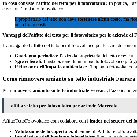
In cosa consiste l’affitto del tetto per il fotovoltaico?
In pratica, l’az
e gestire l’impianto fotovoltaico.
Il proprietario del tetto non deve
sostenere alcun costo
, ma ric
una cifra mensile.
Vantaggi dell’affitto del tetto per il fotovoltaico per le aziende di 
I vantaggi dell’affitto del tetto per il fotovoltaico per le aziende sono m
Guadagno periodico:
l’azienda proprietaria del tetto riceve u
Sgravi fiscali:
l’installazione di un impianto fotovoltaico può gen
Riduzione dell’impatto ambientale:
l’impianto fotovoltaico pr
Come rimuovere amianto su tetto industriale Ferrara
Per
rimuovere amianto su tetto industriale Ferrara
, l’azienda inte
affittare tetto per fotovoltaico per aziende Macerata
AffittoTettoFotovoltaico.com collabora con i
leader nel settore del f
Valutazione della copertura:
il partner di AffittoTettoFotovolt
Installazione dell’impianto fotovoltaico:
il nostro partner inst