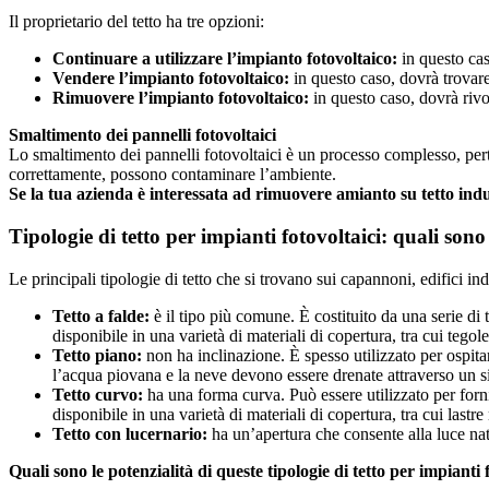
Il proprietario del tetto ha tre opzioni:
Continuare a utilizzare l’impianto fotovoltaico:
in questo cas
Vendere l’impianto fotovoltaico:
in questo caso, dovrà trovare
Rimuovere l’impianto fotovoltaico:
in questo caso, dovrà rivol
Smaltimento dei pannelli fotovoltaici
Lo smaltimento dei pannelli fotovoltaici è un processo complesso, pertan
correttamente, possono contaminare l’ambiente.
Se la tua azienda è interessata ad rimuovere amianto su tetto in
Tipologie di tetto per impianti fotovoltaici: quali son
Le principali tipologie di tetto che si trovano sui capannoni, edifici ind
Tetto a falde:
è il tipo più comune. È costituito da una serie di 
disponibile in una varietà di materiali di copertura, tra cui tegole
Tetto piano:
non ha inclinazione. È spesso utilizzato per ospit
l’acqua piovana e la neve devono essere drenate attraverso un sist
Tetto curvo:
ha una forma curva. Può essere utilizzato per fornir
disponibile in una varietà di materiali di copertura, tra cui lastr
Tetto con lucernario:
ha un’apertura che consente alla luce natur
Quali sono le potenzialità di queste tipologie di tetto per impianti 