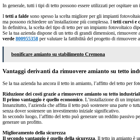
In generale, tutti i tipi di tetto possono essere utilizzati per ospitare un 
I
tetti a falde
sono spesso la scelta migliore per gli impianti fotovolta
ma possono richiedere un’installazione più complessa. I
tetti curvi e
In definitiva, la scelta del tipo di tetto per un impianto fotovoltaico dip
Se la tua azienda dispone di un tetto di grandi dimensioni, rimuovere a
verde
800955358
per valutare la fattibilità del progetto di rimuovere 
bonificare amianto su stabilimento Cremona
Vantaggi derivanti da rimuovere amianto su tetto indus
Se la tua azienda ha ancora il tetto in amianto, l’affitto del tetto per 
Riduzione dei costi grazie a rimuovere amianto su tetto industria
Il primo vantaggio è quello economico
. L’installazione di un impiant
Innanzitutto, l’azienda che affitta il tetto può sostenere una parte o tu
senza dover sostenere un investimento iniziale significativo.
In secondo luogo, l’affitto del tetto può generare un reddito passivo pe
generare un profitto.
Miglioramento della sicurezza
Il secondo vantaggio è quello della sicurezza
. Il tetto in amianto è