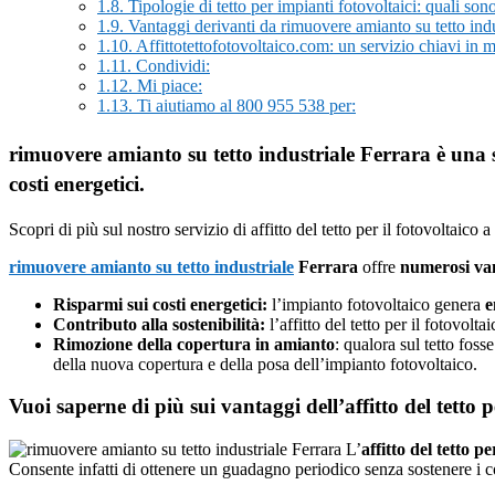
1.8.
Tipologie di tetto per impianti fotovoltaici: quali son
1.9.
Vantaggi derivanti da rimuovere amianto su tetto indus
1.10.
Affittotettofotovoltaico.com: un servizio chiavi in 
1.11.
Condividi:
1.12.
Mi piace:
1.13.
Ti aiutiamo al 800 955 538 per:
rimuovere amianto su tetto industriale Ferrara è una s
costi energetici.
Scopri di più sul nostro servizio di affitto del tetto per il fotovoltaico 
rimuovere amianto su tetto industriale
Ferrara
offre
numerosi van
Risparmi sui costi energetici:
l’impianto fotovoltaico genera
e
Contributo alla sostenibilità:
l’affitto del tetto per il fotovol
Rimozione della copertura in amianto
: qualora sul tetto fos
della nuova copertura e della posa dell’impianto fotovoltaico.
Vuoi saperne di più sui vantaggi dell’affitto del tetto
L’
affitto del tetto pe
Consente infatti di ottenere un guadagno periodico senza sostenere i c