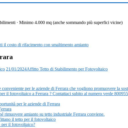
 stabilimenti · Minimo 4.000 mq (anche sommando più superfici vicine)
i il costo di rifacimento con smaltimento amianto
rrara
ico
21/01/2024
Affitto Tetto di Stabilimento per Fotovoltaico
 conveniente per le aziende di Ferrara che vogliono promuovere la sosteni
o per il fotovoltaico a Ferrara ? Contattaci subito al numero verde 80095
ortunità per le aziende di Ferrara
Ferrara
rché rimuovere amianto su tetto industriale Ferrara conviene.
tano il tetto per il fotovoltaico
 per il fotovoltaico?