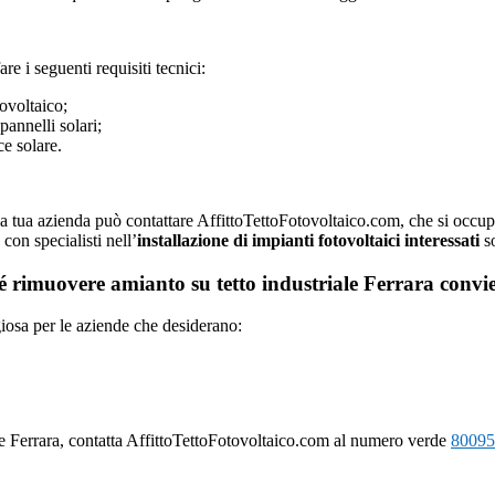
re i seguenti requisiti tecnici:
ovoltaico;
pannelli solari;
ce solare.
o, la tua azienda può contattare AffittoTettoFotovoltaico.com, che si occup
con specialisti nell’
installazione di impianti fotovoltaici interessati
so
rché rimuovere amianto su tetto industriale Ferrara convi
iosa per le aziende che desiderano:
ale Ferrara, contatta AffittoTettoFotovoltaico.com al numero verde
80095