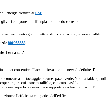
ell’energia elettrica al
GSE
.
 e gli altri componenti dell’impianto in modo corretto.
 fotovoltaici contengono infatti sostanze nocive che, se non smaltite
verde
800955358
.
iale Ferrara ?
linato per consentire all’acqua piovana e alla neve di defluire. È
zzato come area di stoccaggio o come spazio verde. Non ha falde, quindi
opertura, tra cui lastre metalliche, cemento e asfalto.
to da una superficie curva che è supportata da travi o pilastri. È
inazione e l’efficienza energetica dell’edificio.