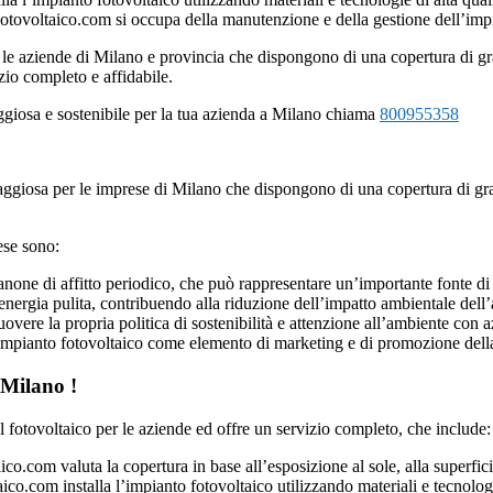
oFotovoltaico.com si occupa della manutenzione e della gestione dell’im
le aziende di Milano e provincia che dispongono di una copertura di gr
zio completo e affidabile.
ggiosa e sostenibile per la tua azienda a Milano chiama
800955358
taggiosa per le imprese di Milano che dispongono di una copertura di gr
rese sono:
canone di affitto periodico, che può rappresentare un’importante fonte di
nergia pulita, contribuendo alla riduzione dell’impatto ambientale dell
vere la propria politica di sostenibilità e attenzione all’ambiente con 
 un impianto fotovoltaico come elemento di marketing e di promozione del
 Milano !
l fotovoltaico per le aziende ed offre un servizio completo, che include:
ico.com valuta la copertura in base all’esposizione al sole, alla superfici
co.com installa l’impianto fotovoltaico utilizzando materiali e tecnologie