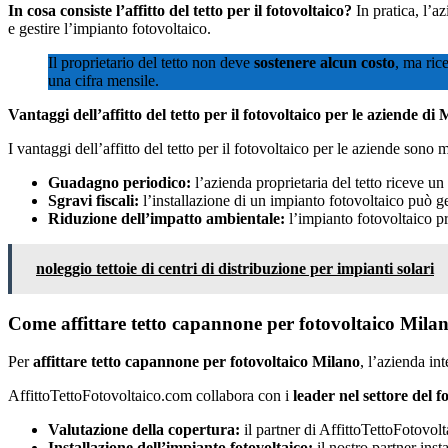
In cosa consiste l’affitto del tetto per il fotovoltaico?
In pratica, l’az
e gestire l’impianto fotovoltaico.
Il proprietario del tetto non deve
sostenere alcun costo
, ma ric
una cifra mensile.
Vantaggi dell’affitto del tetto per il fotovoltaico per le aziende di 
I vantaggi dell’affitto del tetto per il fotovoltaico per le aziende sono m
Guadagno periodico:
l’azienda proprietaria del tetto riceve u
Sgravi fiscali:
l’installazione di un impianto fotovoltaico può gen
Riduzione dell’impatto ambientale:
l’impianto fotovoltaico pr
noleggio tettoie di centri di distribuzione per impianti solari
Come affittare tetto capannone per fotovoltaico Mila
Per
affittare tetto capannone per fotovoltaico Milano
, l’azienda in
AffittoTettoFotovoltaico.com collabora con i
leader nel settore del f
Valutazione della copertura:
il partner di AffittoTettoFotovolt
Installazione dell’impianto fotovoltaico:
il nostro partner inst