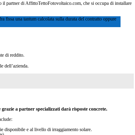
io il partner di AffittoTettoFotovoltaico.com, che si occupa di installare
fra fissa una tantum calcolata sulla durata del contratto oppure
te di reddito.
le dell’azienda.
 grazie a partner specializzati darà risposte concrete.
nclude:
ie disponibile e al livello di irraggiamento solare.
ità.