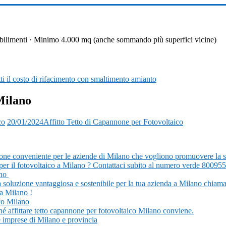
 stabilimenti · Minimo 4.000 mq (anche sommando più superfici vicine)
i il costo di rifacimento con smaltimento amianto
 Milano
co
20/01/2024
Affitto Tetto di Capannone per Fotovoltaico
one conveniente per le aziende di Milano che vogliono promuovere la sost
o per il fotovoltaico a Milano ? Contattaci subito al numero verde 80095
ano
na soluzione vantaggiosa e sostenibile per la tua azienda a Milano chi
a Milano !
ico Milano
rché affittare tetto capannone per fotovoltaico Milano conviene.
 le imprese di Milano e provincia