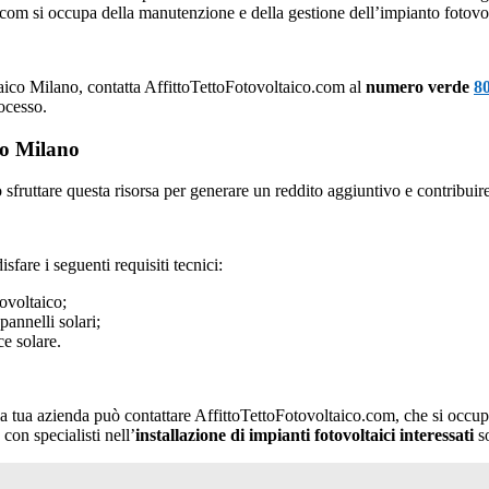
com si occupa della manutenzione e della gestione dell’impianto fotovo
ltaico Milano, contatta AffittoTettoFotovoltaico.com al
numero verde
8
ocesso.
ico Milano
sfruttare questa risorsa per generare un reddito aggiuntivo e contribuire 
sfare i seguenti requisiti tecnici:
ovoltaico;
pannelli solari;
ce solare.
o, la tua azienda può contattare AffittoTettoFotovoltaico.com, che si occup
con specialisti nell’
installazione di impianti fotovoltaici interessati
so