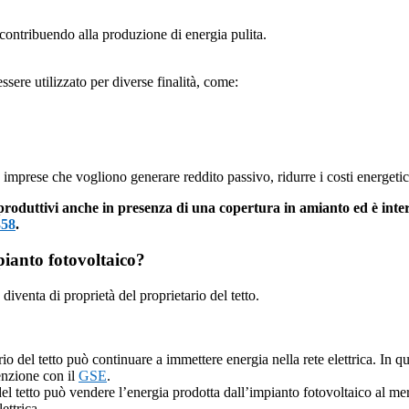
 contribuendo alla produzione di energia pulita.
essere utilizzato per diverse finalità, come:
le imprese che vogliono generare reddito passivo, ridurre i costi energeti
 produttivi anche in presenza di una copertura in amianto ed è inte
358
.
mpianto fotovoltaico?
 diventa di proprietà del proprietario del tetto.
rio del tetto può continuare a immettere energia nella rete elettrica. In
venzione con il
GSE
.
o del tetto può vendere l’energia prodotta dall’impianto fotovoltaico al m
ettrica.