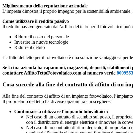
Miglioramento della reputazione aziendale
L’impresa dimostra il proprio impegno per la sostenibilità ambientale,
Come utilizzare il reddito passivo
Il reddito passivo generato dall’affitto del tetto per il fotovoltaico può 
Ridurre il costo del personale
Investire in nuove tecnologie
Ridurre il debito
L’affitto del tetto per il fotovoltaico è una soluzione vantaggiosa per 
Se la tua azienda ha capannoni, magazzini, depositi, stabilimenti
contattare AffittoTettoFotovoltaico.com al numero verde
800955
Cosa succede alla fine del contratto di affitto di un i
Alla fine del contratto di affitto di un impianto fotovoltaico, l’impianto
Il proprietario del tetto ha diverse opzioni tra cui scegliere:
Continuare a utilizzare l’impianto fotovoltaico:
Nel caso di un contratto di scambio sul posto, il proprieta
con il distributore di energia elettrica e rinnovare la con
Nel caso di un contratto di ritiro dedicato, il proprietari
vendita dell’energia elettrica con un fornitore di energia el