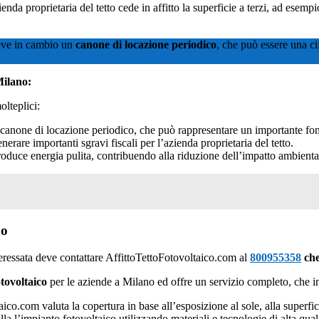
ienda proprietaria del tetto cede in affitto la superficie a terzi, ad esemp
eve in cambio un
canone di locazione periodico
, che può essere una ci
Milano:
olteplici:
n canone di locazione periodico, che può rappresentare un importante fon
erare importanti sgravi fiscali per l’azienda proprietaria del tetto.
oduce energia pulita, contribuendo alla riduzione dell’impatto ambienta
no
teressata deve contattare AffittoTettoFotovoltaico.com al
800955358
che
otovoltaico
per le aziende a Milano ed offre un servizio completo, che i
aico.com valuta la copertura in base all’esposizione al sole, alla superfic
alla l’impianto fotovoltaico utilizzando materiali e tecnologie di alta qual