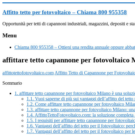
Vai
al
Affitto tetto per fotovoltaico – Chiama 800 955358
contenuto
Opportunità per tetti di capannoni industriali, magazzini, depositi e
Menu
Chiama 800 955358 – Ottieni una rendita annuale oppure abbatt
affittare tetto capannone per fotovoltaico
affittotettofotovoltaico.com
Affitto Tetto di Capannone per Fotovoltai
Sommario
1.
affittare tetto capannone per fotovoltaico Milano è una soluzi
1.1.
Vuoi saperne di più sui vantaggi dell’affitto del tett
1.2.
Come affittare tetto capannone per fotovoltaico Mil
1.3.
affittare tetto capannone per fotovoltaico Milano: u
1.4.
AffittoTettoFotovoltaico.com: la soluzione completa 
1.5.
I requisiti per affittare tetto capannone per fotovolta
1.6.
Vantaggi dell’affitto del tetto per il fotovoltaico: pe
1.7.
Vantaggi dell’affitto del tetto per il fotovoltaico per