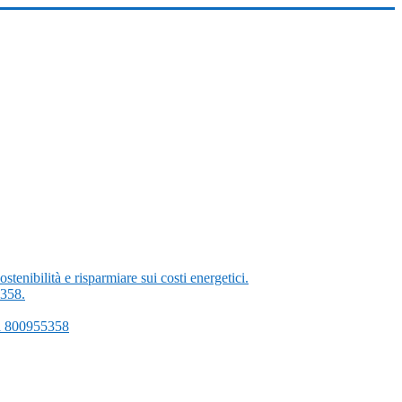
enibilità e risparmiare sui costi energetici.
5358.
ama 800955358