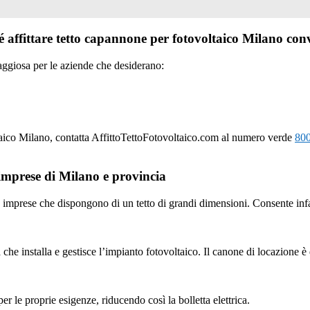
ché affittare tetto capannone per fotovoltaico Milano con
aggiosa per le aziende che desiderano:
oltaico Milano, contatta AffittoTettoFotovoltaico.com al numero verde
80
le imprese di Milano e provincia
le imprese che dispongono di un tetto di grandi dimensioni. Consente infat
e installa e gestisce l’impianto fotovoltaico. Il canone di locazione è d
r le proprie esigenze, riducendo così la bolletta elettrica.