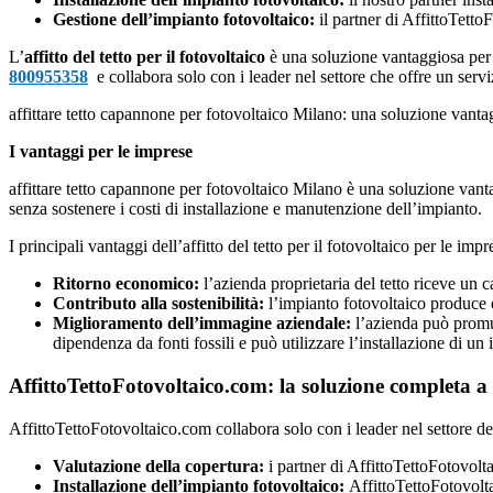
Gestione dell’impianto fotovoltaico:
il partner di AffittoTett
L’
affitto del tetto per il fotovoltaico
è una soluzione vantaggiosa per 
800955358
e collabora solo con i leader nel settore che offre un servi
affittare tetto capannone per fotovoltaico Milano: una soluzione vanta
I vantaggi per le imprese
affittare tetto capannone per fotovoltaico Milano è una soluzione van
senza sostenere i costi di installazione e manutenzione dell’impianto.
I principali vantaggi dell’affitto del tetto per il fotovoltaico per le imp
Ritorno economico:
l’azienda proprietaria del tetto riceve un 
Contributo alla sostenibilità:
l’impianto fotovoltaico produce e
Miglioramento dell’immagine aziendale:
l’azienda può promuo
dipendenza da fonti fossili e può utilizzare l’installazione di
AffittoTettoFotovoltaico.com: la soluzione completa a
AffittoTettoFotovoltaico.com collabora solo con i leader nel settore de
Valutazione della copertura:
i partner di AffittoTettoFotovolta
Installazione dell’impianto fotovoltaico:
AffittoTettoFotovoltai