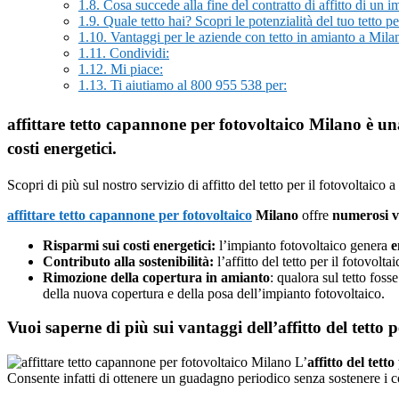
1.8.
Cosa succede alla fine del contratto di affitto di un i
1.9.
Quale tetto hai? Scopri le potenzialità del tuo tetto p
1.10.
Vantaggi per le aziende con tetto in amianto a Mila
1.11.
Condividi:
1.12.
Mi piace:
1.13.
Ti aiutiamo al 800 955 538 per:
affittare tetto capannone per fotovoltaico Milano è un
costi energetici.
Scopri di più sul nostro servizio di affitto del tetto per il fotovoltaico 
affittare tetto capannone per fotovoltaico
Milano
offre
numerosi v
Risparmi sui costi energetici:
l’impianto fotovoltaico genera
e
Contributo alla sostenibilità:
l’affitto del tetto per il fotovol
Rimozione della copertura in amianto
: qualora sul tetto fos
della nuova copertura e della posa dell’impianto fotovoltaico.
Vuoi saperne di più sui vantaggi dell’affitto del tetto
L’
affitto del tetto
Consente infatti di ottenere un guadagno periodico senza sostenere i c