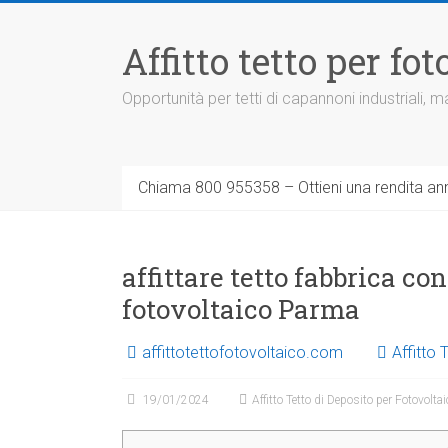
Vai
al
Affitto tetto per f
contenuto
Opportunità per tetti di capannoni industriali,
Chiama 800 955358 – Ottieni una rendita ann
affittare tetto fabbrica co
fotovoltaico Parma
affittotettofotovoltaico.com
Affitto 
19/01/2024
Affitto Tetto di Deposito per Fotovolta