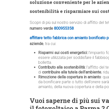
soluzione conveniente per le azie
sostenibilità e risparmiare sui cost
Scopri di più sul nostro servizio di affitto del t
numero verde
800955358
.
affittare tetto fabbrica con amianto bonificato 
aziende
, tra cui:
Risparmi sui costi energetici:
l’impianto f
essere utilizzata per soddisfare il fabbiso
bolletta.
Contributo alla sostenibilità:
l’affitto del 
di
contribuire alla tutela dell’ambiente
, ri
Rimozione della copertura in amianto
: qu
da bonificare parte o tutto dell’onere sar
amianto, della nuova copertura e della po
Vuoi saperne di più sui van
il fotovoltaico a Parma ?