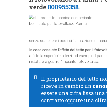
verde
800955358
.
senza sostenere i costi di installazione e manu
In cosa consiste l’affitto del tetto per il fotovo
affitto la superficie a terzi, ad esempio il par
installare e gestire l’impianto fotovoltaico.
Il proprietario del tetto 
riceve in cambio un
canon
essere una cifra fissa una
contratto oppure una cifr