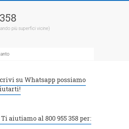
5358
ando più superfici vicine)
ianto
crivi su Whatsapp possiamo
iutarti!
Ti aiutiamo al 800 955 358 per: