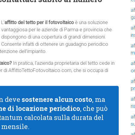
af
g
L’
affitto del tetto per il fotovoltaico
è una soluzione
af
vantaggiosa per le aziende di Parma e provincia che
in
dispongono di una copertura di grandi dimensioni.
Consente infatti di ottenere un guadagno periodico
af
tenzione dell’impianto.
m
ltaico?
In pratica, l’azienda proprietaria del tetto cede in
af
tner di AffittoTettoFotovoltaico.com, che si occupa di
o
af
p
non deve
sostenere alcun costo
, ma
af
r
e di locazione periodico
, che può
 tantum calcolata sulla durata del
af
su
a mensile.
af