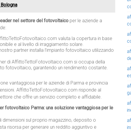
o Bologna
c
a
leader nel settore del fotovoltaico
per le aziende a
c
de:
a
AffittoTettoFotovoltaico.com valuta la copertura in base
c
onibile e al livello di irraggiamento solare.
 nostro partner installa l’impianto fotovoltaico utilizzando
a
de
tner di AffittoTettoFotovoltaico.com si occupa della
nto fotovoltaico, garantendo un rendimento costante.
a
e
ione vantaggiosa per le aziende di Parma e provincia
a
ensioni. AffittoTettoFotovoltaico.com risponde al
g
ettore che offre un servizio completo e affidabile.
a
 per fotovoltaico Parma: una soluzione vantaggiosa per le
in
di dimensioni sul proprio magazzino, deposito o
a
sta risorsa per generare un reddito aggiuntivo e
in