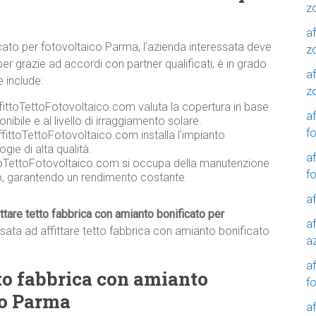
z
af
icato per fotovoltaico Parma, l’azienda interessata deve
z
r grazie ad accordi con partner qualificati, è in grado
af
e include:
z
ffittoTettoFotovoltaico.com valuta la copertura in base
af
onibile e al livello di irraggiamento solare.
f
fittoTettoFotovoltaico.com installa l’impianto
gie di alta qualità.
af
toTettoFotovoltaico.com si occupa della manutenzione
f
co, garantendo un rendimento costante.
af
ittare tetto fabbrica con amianto bonificato per
af
ssata ad affittare tetto fabbrica con amianto bonificato
a
a
etto fabbrica con amianto
f
co Parma
a