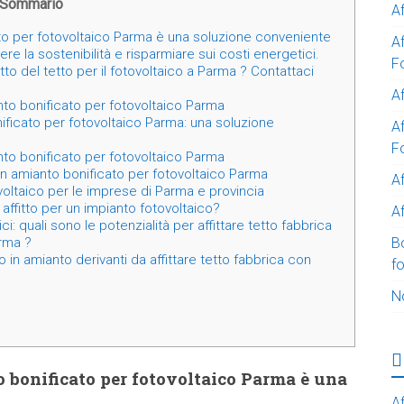
Sommario
A
ato per fotovoltaico Parma è una soluzione conveniente
A
 la sostenibilità e risparmiare sui costi energetici.
F
itto del tetto per il fotovoltaico a Parma ? Contattaci
Af
nto bonificato per fotovoltaico Parma
nificato per fotovoltaico Parma: una soluzione
Af
F
nto bonificato per fotovoltaico Parma
 con amianto bonificato per fotovoltaico Parma
A
tovoltaico per le imprese di Parma e provincia
affitto per un impianto fotovoltaico?
Af
ci: quali sono le potenzialità per affittare tetto fabbrica
B
arma ?
 in amianto derivanti da affittare tetto fabbrica con
f
N
to bonificato per fotovoltaico Parma è una
Af