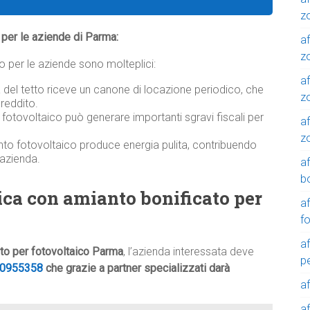
z
co per le aziende di Parma:
af
zo
ico per le aziende sono molteplici:
af
a del tetto riceve un canone di locazione periodico, che
z
reddito.
o fotovoltaico può generare importanti sgravi fiscali per
af
z
nto fotovoltaico produce energia pulita, contribuendo
’azienda.
a
b
rica con amianto bonificato per
a
f
a
cato per fotovoltaico Parma
, l’azienda interessata deve
p
0955358
che grazie a partner specializzati darà
a
a