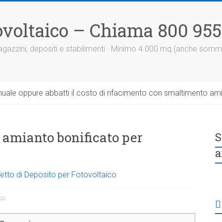
otovoltaico – Chiama 800 95
 magazzini, depositi e stabilimenti · Minimo 4.000 mq (anche somm
uale oppure abbatti il costo di rifacimento con smaltimento am
n amianto bonificato per
S
a
Tetto di Deposito per Fotovoltaico
ico