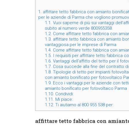
1.
affittare tetto fabbrica con amianto bonific
per le aziende di Parma che vogliono promuovere
1.1.
Vuoi saperne di più sui vantaggi dell’aff
subito al numero verde 800955358.
1.2.
Come affittare tetto fabbrica con amia
1.3.
affittare tetto fabbrica con amianto bo
vantaggiosa per le imprese di Parma
1.4.
Come affittare tetto fabbrica con amia
1.5.
I requisiti per affittare tetto fabbrica
1.6.
Vantaggi dell’affitto del tetto per il fo
1.7.
Cosa succede alla fine del contratto di 
1.8.
Tipologie di tetto per impianti fotovoltai
con amianto bonificato per fotovoltaico P
1.9.
Ecco i vantaggi per le aziende con tetto
amianto bonificato per fotovoltaico Parma
1.10.
Condividi:
1.11.
Mi piace:
1.12.
Ti aiutiamo al 800 955 538 per:
affittare tetto fabbrica con amian