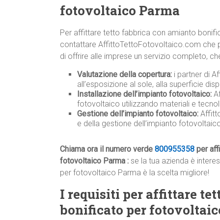
fotovoltaico Parma
Per affittare tetto fabbrica con amianto bonif
contattare AffittoTettoFotovoltaico.com che pe
di offrire alle imprese un servizio completo, ch
Valutazione della copertura:
i partner di A
all’esposizione al sole, alla superficie disp
Installazione dell’impianto fotovoltaico:
Af
fotovoltaico utilizzando materiali e tecnolo
Gestione dell’impianto fotovoltaico:
Affit
e della gestione dell’impianto fotovoltai
Chiama ora il numero verde
800955358
per aff
fotovoltaico Parma :
se la tua azienda è intere
per fotovoltaico Parma è la scelta migliore!
I requisiti per affittare t
bonificato per fotovoltai