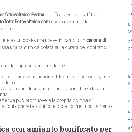
a
m
 per fotovoltaico Parma
significa cedere in affitto la
ttoTettoFotovoltaico.com
specializzata nella
a
ltaici.
o
tenere alcun costo, ma riceve in cambio un
canone di
a
fissa una tantum calcolata sulla durata del contratto
p
a
r
ico per le imprese sono molteplici:
a
 del tetto riceve un canone di locazione periodico, che
reddito.
su
ovoltaico produce energia pulita, contribuendo alla
af
enda.
azienda può promuovere la propria politica di
z
n azioni concrete, contribuendo a ridurre l’inquinamento
af
li.
zo
rica con amianto bonificato per
af