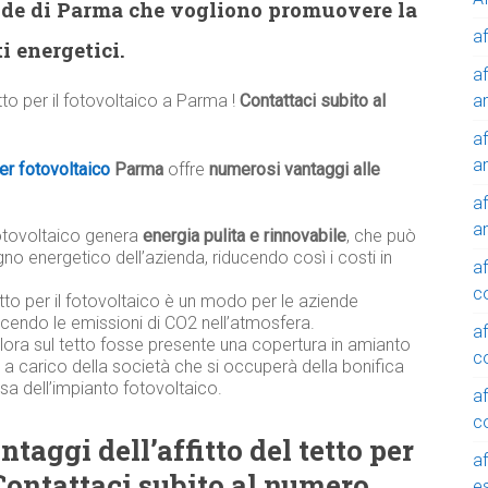
nde di Parma che vogliono promuovere la
af
i energetici.
af
a
etto per il fotovoltaico a Parma !
Contattaci subito al
af
a
per fotovoltaico
Parma
offre
numerosi vantaggi alle
af
a
otovoltaico genera
energia pulita e rinnovabile
, che può
gno energetico dell’azienda, riducendo così i costi in
af
c
tetto per il fotovoltaico è un modo per le aziende
ducendo le emissioni di CO2 nell’atmosfera.
af
alora sul tetto fosse presente una copertura in amianto
c
à a carico della società che si occuperà della bonifica
sa dell’impianto fotovoltaico.
af
c
taggi dell’affitto del tetto per
af
 Contattaci subito al numero
e