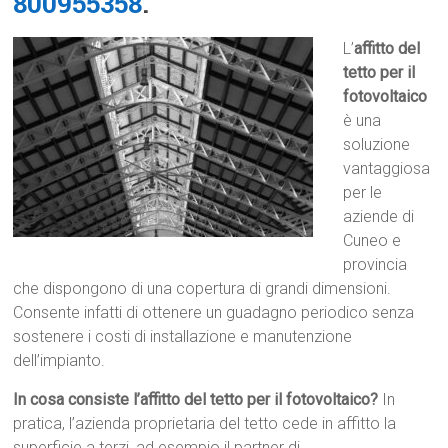
800955358
.
L’
affitto del
tetto per il
fotovoltaico
è una
soluzione
vantaggiosa
per le
aziende di
Cuneo e
provincia
che dispongono di una copertura di grandi dimensioni.
Consente infatti di ottenere un guadagno periodico senza
sostenere i costi di installazione e manutenzione
dell’impianto.
In cosa consiste l’affitto del tetto per il fotovoltaico?
In
pratica, l’azienda proprietaria del tetto cede in affitto la
superficie a terzi, ad esempio il partner di