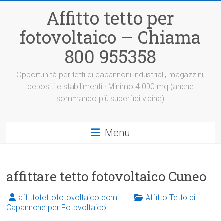
Vai
Affitto tetto per
al
contenuto
fotovoltaico – Chiama
800 955358
Opportunità per tetti di capannoni industriali, magazzini,
depositi e stabilimenti · Minimo 4.000 mq (anche
sommando più superfici vicine)
Menu
affittare tetto fotovoltaico Cuneo
affittotettofotovoltaico.com
Affitto Tetto di
Capannone per Fotovoltaico