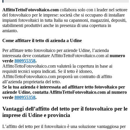
AffittoTettoFotovoltaico.com
collabora solo con i leader nel settore
del fotovoltaico per le imprese: società che si occupano di installare
impianti fotovoltaici in tutta Italia su capannoni, magazzini, depositi,
stabilimenti produttivi anche in presenza di una copertura in
amianto.
Come affittare il tetto di azienda a Udine
Per affittare tetto fotovoltaico per aziende Udine, l’azienda
interessata deve contattare AffittoTettoFotovoltaico.com al
numero
verde
800955358
.
AffittoTettoFotovoltaico.com valuterà la copertura in base ai
requisiti tecnici sopra indicati. Se il tetto è idoneo,
AffittoTettoFotovoltaico.com proporrà un contratto di affitto
all’azienda proprietaria del tetto.
Se la tua azienda è interessata ad affittare tetto fotovoltaico per
aziende Udine, contatta AffittoTettoFotovoltaico.com al numero
verde
800955358
.
Vantaggi dell’affitto del tetto per il fotovoltaico per le
imprese di Udine e provincia
L’affitto del tetto per il fotovoltaico è una soluzione vantaggiosa per