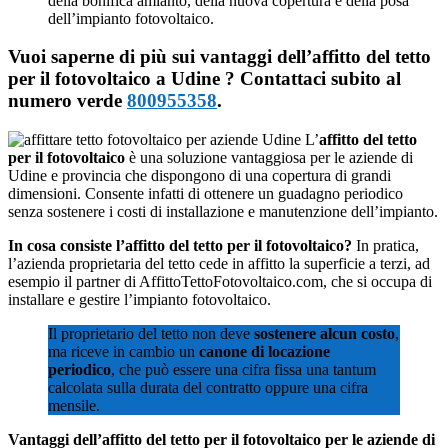
della bonifica amianto, della nuova copertura e della posa
dell’impianto fotovoltaico.
Vuoi saperne di più sui vantaggi dell’affitto del tetto
per il fotovoltaico a Udine ? Contattaci subito al
numero verde
800955358
.
L’
affitto del tetto
per il fotovoltaico
è una soluzione vantaggiosa per le aziende di
Udine e provincia che dispongono di una copertura di grandi
dimensioni. Consente infatti di ottenere un guadagno periodico
senza sostenere i costi di installazione e manutenzione dell’impianto.
In cosa consiste l’affitto del tetto per il fotovoltaico?
In pratica,
l’azienda proprietaria del tetto cede in affitto la superficie a terzi, ad
esempio il partner di AffittoTettoFotovoltaico.com, che si occupa di
installare e gestire l’impianto fotovoltaico.
Il proprietario del tetto non deve
sostenere alcun costo
,
ma riceve in cambio un
canone di locazione
periodico
, che può essere una cifra fissa una tantum
calcolata sulla durata del contratto oppure una cifra
mensile.
Vantaggi dell’affitto del tetto per il fotovoltaico per le aziende di