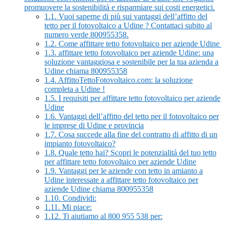
promuovere la sostenibilità e risparmiare sui costi energetici.
1.1.
Vuoi saperne di più sui vantaggi dell’affitto del
tetto per il fotovoltaico a Udine ? Contattaci subito al
numero verde 800955358.
1.2.
Come affittare tetto fotovoltaico per aziende Udine
1.3.
affittare tetto fotovoltaico per aziende Udine: una
soluzione vantaggiosa e sostenibile per la tua azienda a
Udine chiama 800955358
1.4.
AffittoTettoFotovoltaico.com: la soluzione
completa a Udine !
1.5.
I requisiti per affittare tetto fotovoltaico per aziende
Udine
1.6.
Vantaggi dell’affitto del tetto per il fotovoltaico per
le imprese di Udine e provincia
1.7.
Cosa succede alla fine del contratto di affitto di un
impianto fotovoltaico?
1.8.
Quale tetto hai? Scopri le potenzialità del tuo tetto
per affittare tetto fotovoltaico per aziende Udine
1.9.
Vantaggi per le aziende con tetto in amianto a
Udine interessate a affittare tetto fotovoltaico per
aziende Udine chiama 800955358
1.10.
Condividi:
1.11.
Mi piace:
1.12.
Ti aiutiamo al 800 955 538 per: