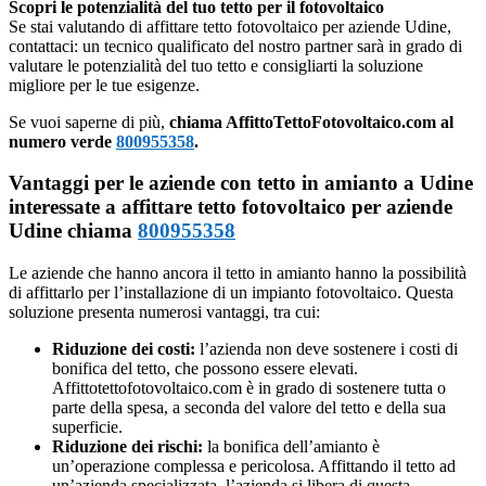
Scopri le potenzialità del tuo tetto per il fotovoltaico
Se stai valutando di affittare tetto fotovoltaico per aziende Udine,
contattaci: un tecnico qualificato del nostro partner sarà in grado di
valutare le potenzialità del tuo tetto e consigliarti la soluzione
migliore per le tue esigenze.
Se vuoi saperne di più,
chiama AffittoTettoFotovoltaico.com al
numero verde
800955358
.
Vantaggi per le aziende con tetto in amianto a Udine
interessate a affittare tetto fotovoltaico per aziende
Udine chiama
800955358
Le aziende che hanno ancora il tetto in amianto hanno la possibilità
di affittarlo per l’installazione di un impianto fotovoltaico. Questa
soluzione presenta numerosi vantaggi, tra cui:
Riduzione dei costi:
l’azienda non deve sostenere i costi di
bonifica del tetto, che possono essere elevati.
Affittotettofotovoltaico.com è in grado di sostenere tutta o
parte della spesa, a seconda del valore del tetto e della sua
superficie.
Riduzione dei rischi:
la bonifica dell’amianto è
un’operazione complessa e pericolosa. Affittando il tetto ad
un’azienda specializzata, l’azienda si libera di questa