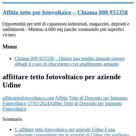
Vai
al
Affitto tetto per fotovoltaico – Chiama 800 955358
contenuto
Opportunità per tetti di capannoni industriali, magazzini, depositi e
stabilimenti · Minimo 4.000 mq (anche sommando più superfici
vicine)
Menu
Chiama 800 955358 – Ottieni una rendita annuale oppure
abbatti il costo di rifacimento con smaltimento amianto
affittare tetto fotovoltaico per aziende
Udine
affittotettofotovoltaico.com
Affitto Tetto di Deposito per Impianto
Fotovoltaico
17/01/2024
Affitto Tetto di Deposito per Impianto
Fotovoltaico
Sommario
1.
affittare tetto fotovoltaico per aziende Udine è una
soluzione conveniente per le aziende di Udine che vogliono