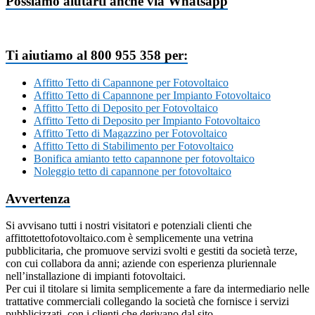
Possiamo aiutarti anche via Whatsapp
Ti aiutiamo al 800 955 358 per:
Affitto Tetto di Capannone per Fotovoltaico
Affitto Tetto di Capannone per Impianto Fotovoltaico
Affitto Tetto di Deposito per Fotovoltaico
Affitto Tetto di Deposito per Impianto Fotovoltaico
Affitto Tetto di Magazzino per Fotovoltaico
Affitto Tetto di Stabilimento per Fotovoltaico
Bonifica amianto tetto capannone per fotovoltaico
Noleggio tetto di capannone per fotovoltaico
Avvertenza
Si avvisano tutti i nostri visitatori e potenziali clienti che
affittotettofotovoltaico.com è semplicemente una vetrina
pubblicitaria, che promuove servizi svolti e gestiti da società terze,
con cui collabora da anni; aziende con esperienza pluriennale
nell’installazione di impianti fotovoltaici.
Per cui il titolare si limita semplicemente a fare da intermediario nelle
trattative commerciali collegando la società che fornisce i servizi
pubblicizzati, con i clienti che derivano dal sito